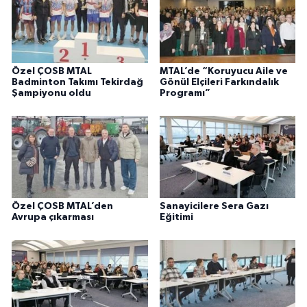
Özel ÇOSB MTAL
MTAL’de “Koruyucu Aile ve
Badminton Takımı Tekirdağ
Gönül Elçileri Farkındalık
Şampiyonu oldu
Programı”
Özel ÇOSB MTAL’den
Sanayicilere Sera Gazı
Avrupa çıkarması
Eğitimi