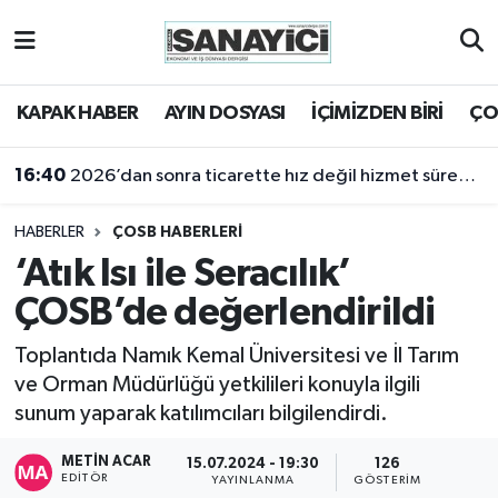
Tekirdağ Nöbetçi Eczaneler
KAPAK HABER
AYIN DOSYASI
İÇİMİZDEN BİRİ
ÇO
Tekirdağ Hava Durumu
16:40
2026’dan sonra ticarette hız değil hizmet sürekliliği öne çıkacak
Tekirdağ Namaz Vakitleri
HABERLER
ÇOSB HABERLERİ
Tekirdağ Trafik Yoğunluk Haritası
‘Atık Isı ile Seracılık’
ÇOSB’de değerlendirildi
Süper Lig Puan Durumu ve Fikstür
Toplantıda Namık Kemal Üniversitesi ve İl Tarım
Tüm Manşetler
ve Orman Müdürlüğü yetkilileri konuyla ilgili
sunum yaparak katılımcıları bilgilendirdi.
Son Dakika Haberleri
METIN ACAR
15.07.2024 - 19:30
126
Haber Arşivi
EDITÖR
YAYINLANMA
GÖSTERIM