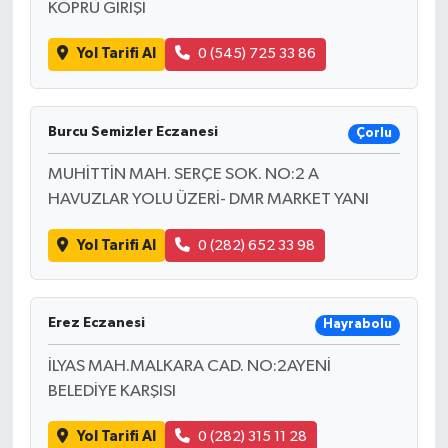
KÖPRÜ GİRİŞİ
Yol Tarifi Al
0 (545) 725 33 86
Burcu Semizler Eczanesi
Çorlu
MUHİTTİN MAH. SERÇE SOK. NO:2 A
HAVUZLAR YOLU ÜZERİ- DMR MARKET YANI
Yol Tarifi Al
0 (282) 652 33 98
Erez Eczanesi
Hayrabolu
İLYAS MAH.MALKARA CAD. NO:2AYENİ
BELEDİYE KARŞISI
Yol Tarifi Al
0 (282) 315 11 28