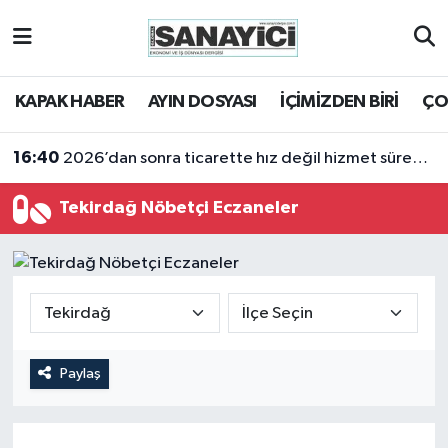
Tekirdağ Nöbetçi Eczaneler
KAPAK HABER
AYIN DOSYASI
İÇİMİZDEN BİRİ
ÇO
Tekirdağ Hava Durumu
16:40
2026’dan sonra ticarette hız değil hizmet sürekliliği öne çıkacak
Tekirdağ Namaz Vakitleri
Tekirdağ Nöbetçi Eczaneler
Tekirdağ Trafik Yoğunluk Haritası
Süper Lig Puan Durumu ve Fikstür
Tüm Manşetler
Paylaş
Son Dakika Haberleri
Haber Arşivi