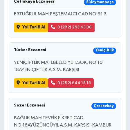
Çetinkaya Eczanesi
Süleymanpaşa
ERTUĞRUL MAH.PEŞTEMALCI CAD.NO:91 B
Yol Tarifi Al
0 (282) 263 43 00
Türker Eczanesi
Yeniçiftlik
YENİÇİFTLİK MAH.BELEDİYE 1.SOK. NO:10
18AYENİÇİFTLİK A.S.M. KARŞISI
Yol Tarifi Al
0 (282) 644 15 15
Sezer Eczanesi
Çerkezköy
BAĞLIK MAH.TEVFİK FİKRET CAD.
NO:18AYÜZÜNCÜYIL A.S.M. KARŞISI-KAMBUR