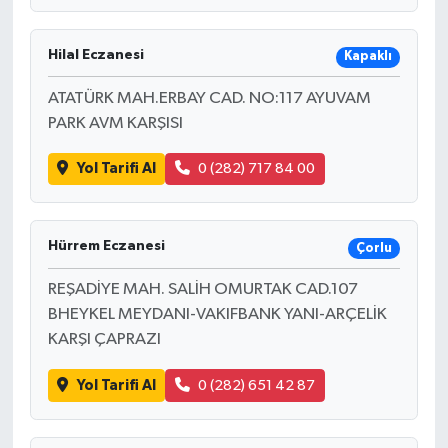
Hilal Eczanesi
Kapaklı
ATATÜRK MAH.ERBAY CAD. NO:117 AYUVAM
PARK AVM KARŞISI
Yol Tarifi Al
0 (282) 717 84 00
Hürrem Eczanesi
Çorlu
REŞADİYE MAH. SALİH OMURTAK CAD.107
BHEYKEL MEYDANI-VAKIFBANK YANI-ARÇELİK
KARŞI ÇAPRAZI
Yol Tarifi Al
0 (282) 651 42 87