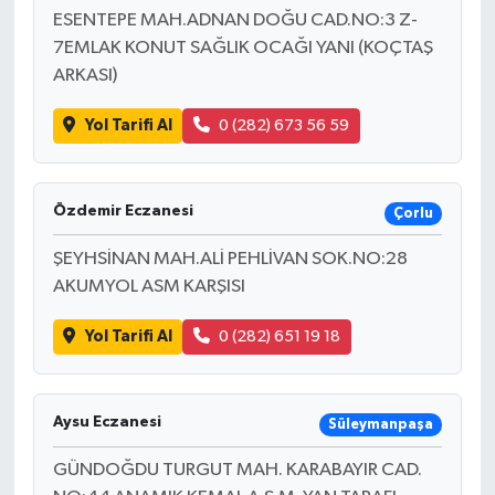
ESENTEPE MAH.ADNAN DOĞU CAD.NO:3 Z-
7EMLAK KONUT SAĞLIK OCAĞI YANI (KOÇTAŞ
ARKASI)
Yol Tarifi Al
0 (282) 673 56 59
Özdemir Eczanesi
Çorlu
ŞEYHSİNAN MAH.ALİ PEHLİVAN SOK.NO:28
AKUMYOL ASM KARŞISI
Yol Tarifi Al
0 (282) 651 19 18
Aysu Eczanesi
Süleymanpaşa
GÜNDOĞDU TURGUT MAH. KARABAYIR CAD.