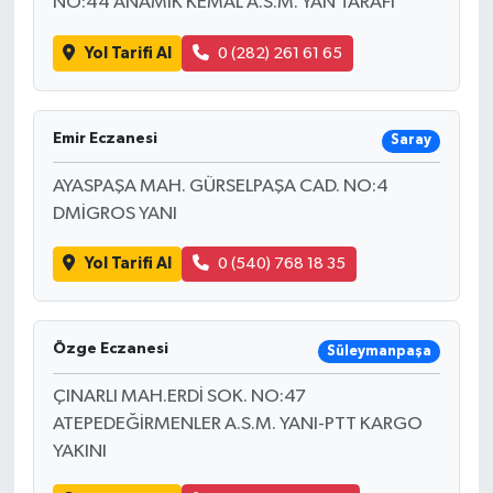
NO:44 ANAMIK KEMAL A.S.M. YAN TARAFI
Yol Tarifi Al
0 (282) 261 61 65
Emir Eczanesi
Saray
AYASPAŞA MAH. GÜRSELPAŞA CAD. NO:4
DMİGROS YANI
Yol Tarifi Al
0 (540) 768 18 35
Özge Eczanesi
Süleymanpaşa
ÇINARLI MAH.ERDİ SOK. NO:47
ATEPEDEĞİRMENLER A.S.M. YANI-PTT KARGO
YAKINI