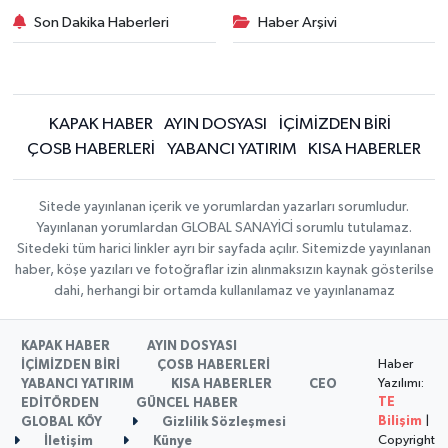
Son Dakika Haberleri
Haber Arşivi
KAPAK HABER
AYIN DOSYASI
İÇİMİZDEN BİRİ
ÇOSB HABERLERİ
YABANCI YATIRIM
KISA HABERLER
Sitede yayınlanan içerik ve yorumlardan yazarları sorumludur.
Yayınlanan yorumlardan GLOBAL SANAYİCİ sorumlu tutulamaz.
Sitedeki tüm harici linkler ayrı bir sayfada açılır. Sitemizde yayınlanan
haber, köşe yazıları ve fotoğraflar izin alınmaksızın kaynak gösterilse
dahi, herhangi bir ortamda kullanılamaz ve yayınlanamaz
KAPAK HABER
AYIN DOSYASI
Haber
İÇİMİZDEN BİRİ
ÇOSB HABERLERİ
Yazılımı:
YABANCI YATIRIM
KISA HABERLER
CEO
TE
EDİTÖRDEN
GÜNCEL HABER
Bilişim
|
GLOBAL KÖY
Gizlilik Sözleşmesi
Copyright
İletişim
Künye