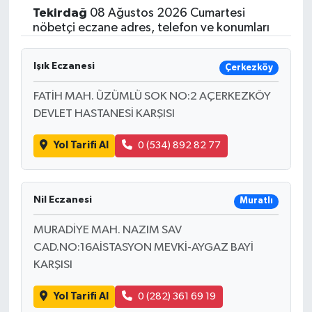
Tekirdağ
08 Ağustos 2026 Cumartesi
nöbetçi eczane adres, telefon ve konumları
Işık Eczanesi
Çerkezköy
FATİH MAH. ÜZÜMLÜ SOK NO:2 AÇERKEZKÖY
DEVLET HASTANESİ KARŞISI
Yol Tarifi Al
0 (534) 892 82 77
Nil Eczanesi
Muratlı
MURADİYE MAH. NAZIM SAV
CAD.NO:16AİSTASYON MEVKİ-AYGAZ BAYİ
KARŞISI
Yol Tarifi Al
0 (282) 361 69 19