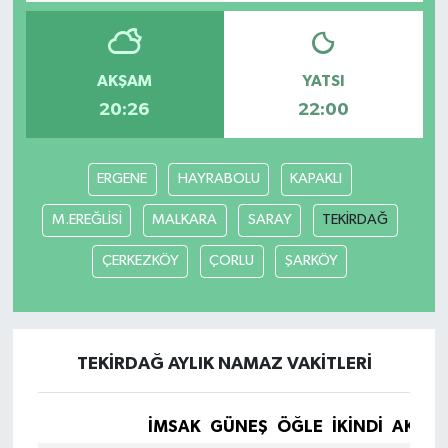
AKŞAM
YATSI
20:26
22:00
ERGENE
HAYRABOLU
KAPAKLI
M.EREĞLİSİ
MALKARA
SARAY
TEKİRDAĞ
ÇERKEZKÖY
ÇORLU
ŞARKÖY
TEKİRDAĞ AYLIK NAMAZ VAKITLERI
İMSAK
GÜNEŞ
ÖĞLE
İKINDI
AKŞA