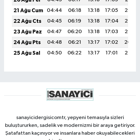
21 Ağu Cum
04:44
06:18
13:18
17:05
20:08
22 Ağu Cts
04:45
06:19
13:18
17:04
20:07
23 Ağu Paz
04:47
06:20
13:18
17:03
20:05
24 Ağu Pts
04:48
06:21
13:17
17:02
20:04
25 Ağu Sal
04:50
06:22
13:17
17:01
20:02
sanayicidergisicomtr, yepyeni temasıyla sizleri
buluştururken, sadelik ve modernizmi bir araya getiriyor.
Şatafattan kaçınıyor ve insanlara haber okuyabilecekleri