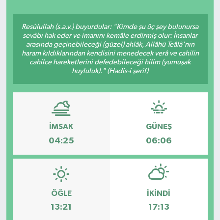
Resûlullah (s.a.v.) buyurdular: "Kimde şu üç şey bulunursa
sevâbı hak eder ve imanını kemâle erdirmiş olur: İnsanlar
arasında geçinebileceği (güzel) ahlâk, Allâhü Teâlâ'nın
haram kıldıklarından kendisini menedecek verâ ve cahilin
cahilce hareketlerini defedebileceği hilim (yumuşak
huyluluk)." (Hadis-i şerif)
İMSAK
GÜNEŞ
04:25
06:06
ÖĞLE
İKINDI
13:21
17:13