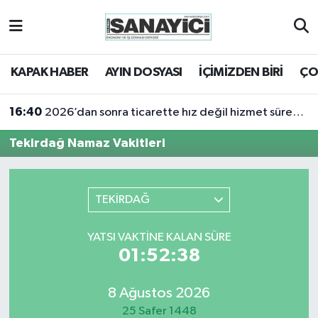
Tekirdağ Nöbetçi Eczaneler
KAPAK HABER
AYIN DOSYASI
İÇİMİZDEN BİRİ
ÇO
Tekirdağ Hava Durumu
16:40
2026’dan sonra ticarette hız değil hizmet sürekliliği öne çıkacak
Tekirdağ Namaz Vakitleri
Tekirdağ Namaz Vakitleri
Tekirdağ Trafik Yoğunluk Haritası
Süper Lig Puan Durumu ve Fikstür
TEKİRDAĞ
Tüm Manşetler
YATSI VAKTINE KALAN SÜRE
01:52:38
Son Dakika Haberleri
8 Ağustos 2026
Haber Arşivi
25 Safer 1448