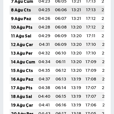
7 Ağu Cum
04:23
06:05
13:21
17:13
20:27
8 Ağu Cts
04:25
06:06
13:21
17:13
20:26
9 Ağu Paz
04:26
06:07
13:21
17:12
20:25
10 Ağu Pts
04:28
06:08
13:20
17:12
20:23
11 Ağu Sal
04:29
06:09
13:20
17:11
20:22
12 Ağu Çar
04:31
06:09
13:20
17:10
20:21
13 Ağu Per
04:32
06:10
13:20
17:10
20:19
14 Ağu Cum
04:34
06:11
13:20
17:09
20:18
15 Ağu Cts
04:35
06:12
13:20
17:09
20:17
16 Ağu Paz
04:37
06:13
13:19
17:08
20:15
17 Ağu Pts
04:38
06:14
13:19
17:07
20:14
18 Ağu Sal
04:40
06:15
13:19
17:07
20:12
19 Ağu Çar
04:41
06:16
13:19
17:06
20:11
20 Ağu Per
04:43
06:17
13:18
17:05
20:10