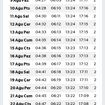
9 Ağu Paz
04:27
06:09
13:24
17:17
20:30
10 Ağu Pts
04:28
06:10
13:24
17:16
20:29
11 Ağu Sal
04:30
06:11
13:24
17:16
20:27
12 Ağu Çar
04:32
06:12
13:24
17:15
20:26
13 Ağu Per
04:33
06:13
13:24
17:15
20:25
14 Ağu Cum
04:35
06:14
13:24
17:14
20:23
15 Ağu Cts
04:36
06:15
13:23
17:13
20:22
16 Ağu Paz
04:38
06:16
13:23
17:13
20:20
17 Ağu Pts
04:39
06:17
13:23
17:12
20:19
18 Ağu Sal
04:41
06:18
13:23
17:11
20:18
19 Ağu Çar
04:42
06:19
13:23
17:11
20:16
20 Ağu Per
04:44
06:20
13:22
17:10
20:15
21 Ağu Cum
04:45
06:21
13:22
17:09
20:13
22 Ağu Cts
04:47
06:22
13:22
17:08
20:12