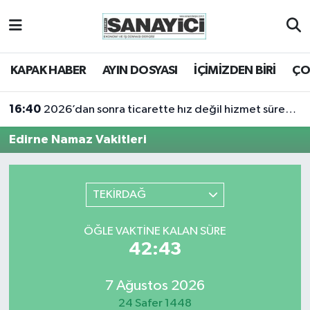
Tekirdağ Nöbetçi Eczaneler
KAPAK HABER
AYIN DOSYASI
İÇİMİZDEN BİRİ
ÇO
Tekirdağ Hava Durumu
16:40
2026’dan sonra ticarette hız değil hizmet sürekliliği öne çıkacak
Tekirdağ Namaz Vakitleri
Edirne Namaz Vakitleri
Tekirdağ Trafik Yoğunluk Haritası
Süper Lig Puan Durumu ve Fikstür
TEKİRDAĞ
Tüm Manşetler
ÖĞLE VAKTINE KALAN SÜRE
42:43
Son Dakika Haberleri
7 Ağustos 2026
Haber Arşivi
24 Safer 1448