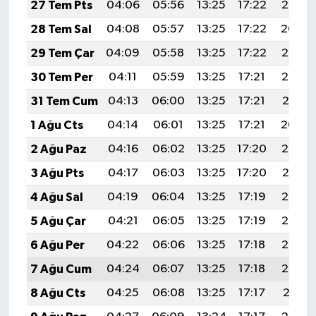
27 Tem Pts
04:06
05:56
13:25
17:22
20:45
28 Tem Sal
04:08
05:57
13:25
17:22
20:44
29 Tem Çar
04:09
05:58
13:25
17:22
20:43
30 Tem Per
04:11
05:59
13:25
17:21
20:42
31 Tem Cum
04:13
06:00
13:25
17:21
20:41
1 Ağu Cts
04:14
06:01
13:25
17:21
20:40
2 Ağu Paz
04:16
06:02
13:25
17:20
20:39
3 Ağu Pts
04:17
06:03
13:25
17:20
20:37
4 Ağu Sal
04:19
06:04
13:25
17:19
20:36
5 Ağu Çar
04:21
06:05
13:25
17:19
20:35
6 Ağu Per
04:22
06:06
13:25
17:18
20:34
7 Ağu Cum
04:24
06:07
13:25
17:18
20:33
8 Ağu Cts
04:25
06:08
13:25
17:17
20:31