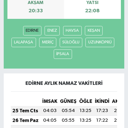
AKŞAM
YATSI
20:33
22:08
EDİRNE
ENEZ
HAVSA
KEŞAN
LALAPAŞA
MERİÇ
SÜLOĞLU
UZUNKÖPRÜ
İPSALA
EDİRNE AYLIK NAMAZ VAKITLERI
İMSAK
GÜNEŞ
ÖĞLE
İKINDI
AKŞA
25 Tem Cts
04:03
05:54
13:25
17:23
20:47
26 Tem Paz
04:05
05:55
13:25
17:22
20:46