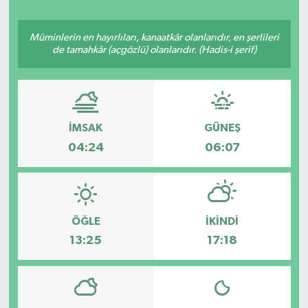
Müminlerin en hayırlıları, kanaatkâr olanlarıdır, en şerlileri
de tamahkâr (açgözlü) olanlarıdır. (Hadis-i şerif)
İMSAK
GÜNEŞ
04:24
06:07
ÖĞLE
İKINDI
13:25
17:18