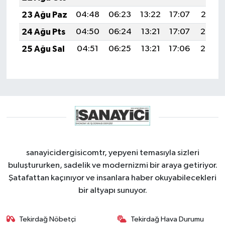
23 Ağu Paz
04:48
06:23
13:22
17:07
20:10
24 Ağu Pts
04:50
06:24
13:21
17:07
20:08
25 Ağu Sal
04:51
06:25
13:21
17:06
20:07
sanayicidergisicomtr, yepyeni temasıyla sizleri
buluştururken, sadelik ve modernizmi bir araya getiriyor.
Şatafattan kaçınıyor ve insanlara haber okuyabilecekleri
bir altyapı sunuyor.
Tekirdağ Nöbetçi
Tekirdağ Hava Durumu