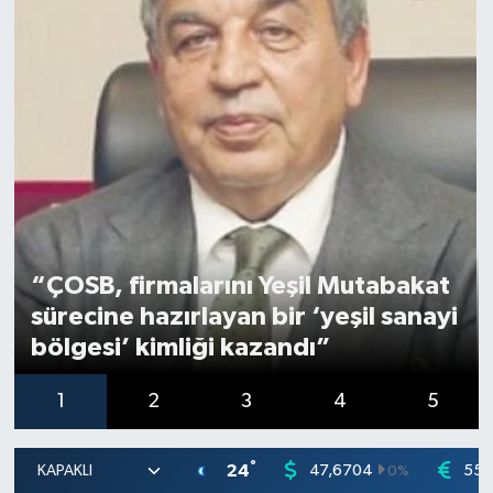
“ÇOSB, firmalarını Yeşil Mutabakat
sürecine hazırlayan bir ‘yeşil sanayi
bölgesi’ kimliği kazandı”
1
2
3
4
5
°
24
47,6704
55,
0
%