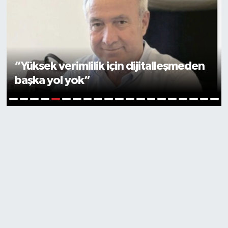
“Yüksek verimlilik için dijitalleşmeden
başka yol yok”
5
1
2
3
4
6
7
8
9
10
11
12
13
14
15
16
17
18
19
20