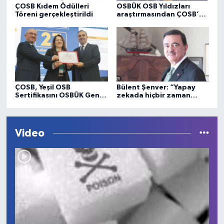
ÇOSB Kıdem Ödülleri
OSBÜK OSB Yıldızları
Töreni gerçekleştirildi
araştırmasından ÇOSB’ye
ödül
ÇOSB, Yeşil OSB
Bülent Şenver: “Yapay
Sertifikasını OSBÜK Genel
zekada hiçbir zaman
Kurulu’nda aldı
vicdan olmayacak”
Video