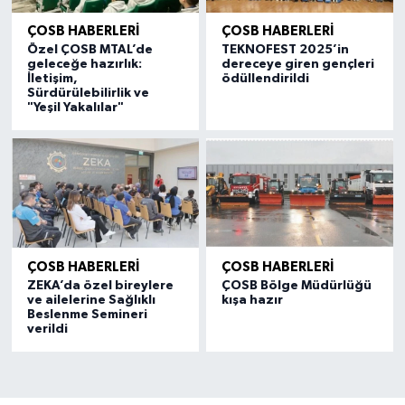
ÇOSB HABERLERİ
ÇOSB HABERLERİ
Özel ÇOSB MTAL’de
TEKNOFEST 2025’in
geleceğe hazırlık:
dereceye giren gençleri
İletişim,
ödüllendirildi
Sürdürülebilirlik ve
"Yeşil Yakalılar"
ÇOSB HABERLERİ
ÇOSB HABERLERİ
ZEKA’da özel bireylere
ÇOSB Bölge Müdürlüğü
ve ailelerine Sağlıklı
kışa hazır
Beslenme Semineri
verildi