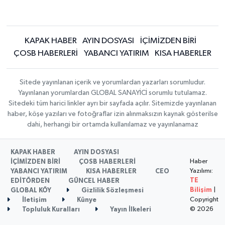
KAPAK HABER
AYIN DOSYASI
İÇİMİZDEN BİRİ
ÇOSB HABERLERİ
YABANCI YATIRIM
KISA HABERLER
Sitede yayınlanan içerik ve yorumlardan yazarları sorumludur.
Yayınlanan yorumlardan GLOBAL SANAYİCİ sorumlu tutulamaz.
Sitedeki tüm harici linkler ayrı bir sayfada açılır. Sitemizde yayınlanan
haber, köşe yazıları ve fotoğraflar izin alınmaksızın kaynak gösterilse
dahi, herhangi bir ortamda kullanılamaz ve yayınlanamaz
KAPAK HABER
AYIN DOSYASI
Haber
İÇİMİZDEN BİRİ
ÇOSB HABERLERİ
Yazılımı:
YABANCI YATIRIM
KISA HABERLER
CEO
TE
EDİTÖRDEN
GÜNCEL HABER
Bilişim
|
GLOBAL KÖY
Gizlilik Sözleşmesi
Copyright
İletişim
Künye
© 2026
Topluluk Kuralları
Yayın İlkeleri