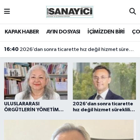
Tekirdağ Nöbetçi Eczaneler
KAPAK HABER
AYIN DOSYASI
İÇİMİZDEN BİRİ
ÇO
Tekirdağ Hava Durumu
16:40
2026’dan sonra ticarette hız değil hizmet sürekliliği öne çıkacak
Tekirdağ Namaz Vakitleri
Tekirdağ Trafik Yoğunluk Haritası
Süper Lig Puan Durumu ve Fikstür
Tüm Manşetler
ULUSLARARASI
2026’dan sonra ticarette
ÖRGÜTLERİN YÖNETİM
hız değil hizmet sürekliliği
MERKEZİ... BRÜKSEL
öne çıkacak
Son Dakika Haberleri
Haber Arşivi