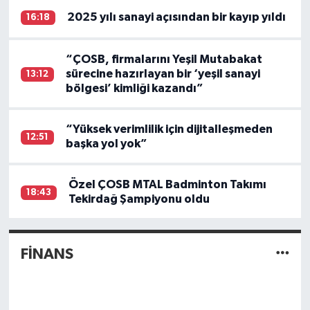
2025 yılı sanayi açısından bir kayıp yıldı
16:18
“ÇOSB, firmalarını Yeşil Mutabakat
sürecine hazırlayan bir ‘yeşil sanayi
13:12
bölgesi’ kimliği kazandı”
“Yüksek verimlilik için dijitalleşmeden
12:51
başka yol yok”
Özel ÇOSB MTAL Badminton Takımı
18:43
Tekirdağ Şampiyonu oldu
FİNANS