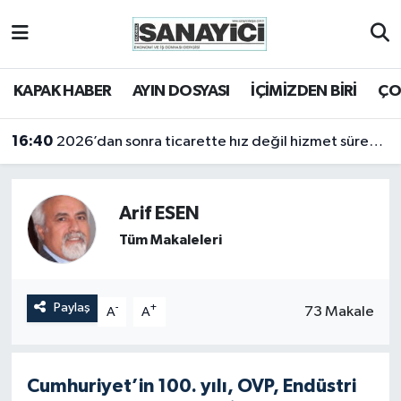
Tekirdağ Nöbetçi Eczaneler
KAPAK HABER
AYIN DOSYASI
İÇİMİZDEN BİRİ
ÇO
Tekirdağ Hava Durumu
16:40
2026’dan sonra ticarette hız değil hizmet sürekliliği öne çıkacak
Tekirdağ Namaz Vakitleri
Tekirdağ Trafik Yoğunluk Haritası
Arif ESEN
Tüm Makaleleri
Süper Lig Puan Durumu ve Fikstür
Tüm Manşetler
Paylaş
-
+
73 Makale
A
A
Son Dakika Haberleri
Cumhuriyet’in 100. yılı, OVP, Endüstri
Haber Arşivi