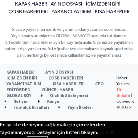
KAPAK HABER
AYIN DOSYASI
İÇİMİZDEN BİRİ
ÇOSB HABERLERİ
YABANCI YATIRIM
KISA HABERLER
Sitede yayınlanan içerik ve yorumlardan yazarları sorumludur.
Yayınlanan yorumlardan GLOBAL SANAYİCİ sorumlu tutulamaz.
Sitedeki tüm harici linkler ayrı bir sayfada açılır. Sitemizde yayınlanan
haber, köşe yazıları ve fotoğraflar izin alınmaksızın kaynak gösterilse
dahi, herhangi bir ortamda kullanılamaz ve yayınlanamaz
KAPAK HABER
AYIN DOSYASI
Haber
İÇİMİZDEN BİRİ
ÇOSB HABERLERİ
Yazılımı:
YABANCI YATIRIM
KISA HABERLER
CEO
TE
EDİTÖRDEN
GÜNCEL HABER
Bilişim
|
GLOBAL KÖY
Gizlilik Sözleşmesi
Copyright
İletişim
Künye
© 2026
Topluluk Kuralları
Yayın İlkeleri
En iyi site deneyimi sağlamak için çerezlerden
faydalanıyoruz. Detaylar için lütfen tıklayın.
Gizlilik