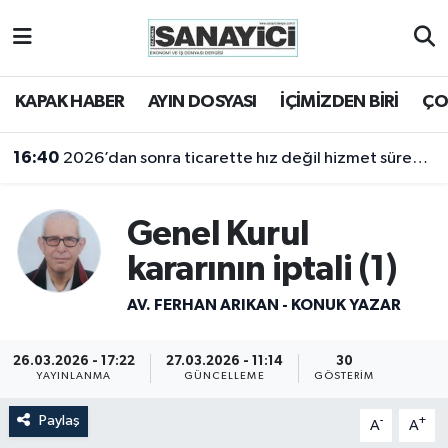
Tekirdağ Nöbetçi Eczaneler
KAPAK HABER
AYIN DOSYASI
İÇİMİZDEN BİRİ
ÇO
16:40
2026’dan sonra ticarette hız değil hizmet sürekliliği öne çıkacak
Tekirdağ Hava Durumu
16:18
2025 yılı sanayi açısından bir kayıp yıldı
Tekirdağ Namaz Vakitleri
Genel Kurul
Tekirdağ Trafik Yoğunluk Haritası
kararının iptali (1)
Süper Lig Puan Durumu ve Fikstür
AV. FERHAN ARIKAN - KONUK YAZAR
Tüm Manşetler
26.03.2026 - 17:22
27.03.2026 - 11:14
30
YAYINLANMA
GÜNCELLEME
GÖSTERIM
Son Dakika Haberleri
Paylaş
-
+
A
A
Haber Arşivi