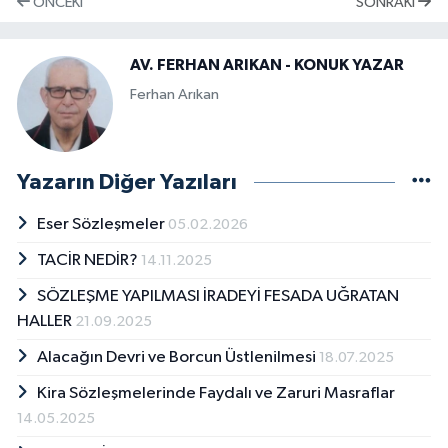
ÖNCEKI
SONRAKI
AV. FERHAN ARIKAN - KONUK YAZAR
Ferhan Arıkan
Yazarın Diğer Yazıları
Eser Sözleşmeler
05.02.2026
TACİR NEDİR?
14.11.2025
SÖZLEŞME YAPILMASI İRADEYİ FESADA UĞRATAN
HALLER
21.09.2025
Alacağın Devri ve Borcun Üstlenilmesi
18.07.2025
Kira Sözleşmelerinde Faydalı ve Zaruri Masraflar
14.05.2025