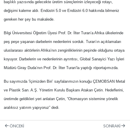
başlıklı yazısında gelecekte üretim süreçlerinin izleyeceği rotayı,
değişimi kaleme aldı. Endüstri 5.0 ve Endüstri 6.0 hakkında bilmeniz
gereken her şey bu makalede.
Bilgi Üniversitesi Öğretim Üyesi Prof. Dr. İlter Turan’a Afrika ülkelerinde
peş peşe yaşanan darbelerin nedenlerini sorduk. Turan’ın açıklamaları
uluslararası aktörlerin Afrika’nın zenginliklerinin peşinde olduğunu ortaya
koyuyor. Darbelerin ve nedenlerinin ayrıntısı, Global Sanayici Yazı İşleri
Müdürü Giray Duda’nın Prof. Dr. İlter Turan’la yaptığı röportajımızda.
Bu sayımızda ‘İçimizden Biri’ sayfalarımızın konuğu ÇEMOBSAN Metal
ve Plastik San. A.Ş. Yönetim Kurulu Başkanı Atakan Çetin. Hedeflerini,
üretimde geldikleri yeri anlatan Çetin, “Otomasyon sistemine yönelik
aralıksız yatırım yapıyoruz” dedi.
ÖNCEKI
SONRAKI