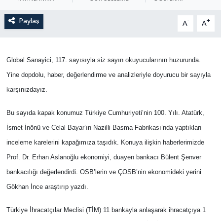
Paylaş
-
+
A
A
Global Sanayici, 117. sayısıyla siz sayın okuyucularının huzurunda.
Yine dopdolu, haber, değerlendirme ve analizleriyle doyurucu bir sayıyla
karşınızdayız.
Bu sayıda kapak konumuz Türkiye Cumhuriyeti’nin 100. Yılı. Atatürk,
İsmet İnönü ve Celal Bayar’ın Nazilli Basma Fabrikası’nda yaptıkları
inceleme karelerini kapağımıza taşıdık. Konuya ilişkin haberlerimizde
Prof. Dr. Erhan Aslanoğlu ekonomiyi, duayen bankacı Bülent Şenver
bankacılığı değerlendirdi. OSB’lerin ve ÇOSB’nin ekonomideki yerini
Gökhan İnce araştırıp yazdı.
Türkiye İhracatçılar Meclisi (TİM) 11 bankayla anlaşarak ihracatçıya 1