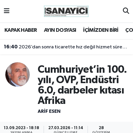
Tekirdağ Nöbetçi Eczaneler
KAPAK HABER
AYIN DOSYASI
İÇİMİZDEN BİRİ
ÇO
Tekirdağ Hava Durumu
16:40
2026’dan sonra ticarette hız değil hizmet sürekliliği öne çıkacak
Tekirdağ Namaz Vakitleri
Cumhuriyet’in 100.
Tekirdağ Trafik Yoğunluk Haritası
yılı, OVP, Endüstri
Süper Lig Puan Durumu ve Fikstür
6.0, darbeler kıtası
Tüm Manşetler
Afrika
ARIF ESEN
Son Dakika Haberleri
Haber Arşivi
13.09.2023 - 18:18
27.03.2026 - 11:14
28
YAYINLANMA
GÜNCELLEME
GÖSTERIM