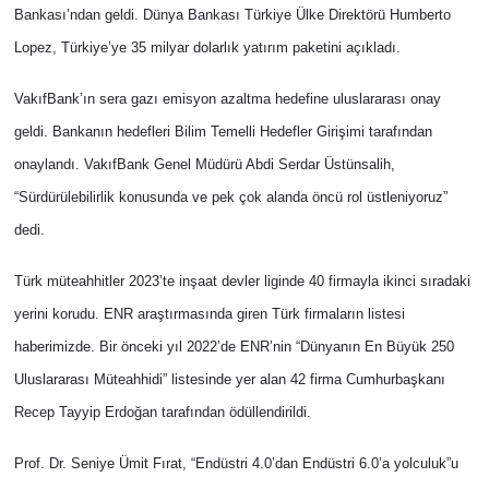
Bankası’ndan geldi. Dünya Bankası Türkiye Ülke Direktörü Humberto
Lopez, Türkiye’ye 35 milyar dolarlık yatırım paketini açıkladı.
VakıfBank’ın sera gazı emisyon azaltma hedefine uluslararası onay
geldi. Bankanın hedefleri Bilim Temelli Hedefler Girişimi tarafından
onaylandı. VakıfBank Genel Müdürü Abdi Serdar Üstünsalih,
“Sürdürülebilirlik konusunda ve pek çok alanda öncü rol üstleniyoruz”
dedi.
Türk müteahhitler 2023’te inşaat devler liginde 40 firmayla ikinci sıradaki
yerini korudu. ENR araştırmasında giren Türk firmaların listesi
haberimizde. Bir önceki yıl 2022’de ENR’nin “Dünyanın En Büyük 250
Uluslararası Müteahhidi” listesinde yer alan 42 firma Cumhurbaşkanı
Recep Tayyip Erdoğan tarafından ödüllendirildi.
Prof. Dr. Seniye Ümit Fırat, “Endüstri 4.0’dan Endüstri 6.0’a yolculuk”u