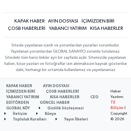
KAPAK HABER
AYIN DOSYASI
İÇİMİZDEN BİRİ
ÇOSB HABERLERİ
YABANCI YATIRIM
KISA HABERLER
Sitede yayınlanan içerik ve yorumlardan yazarları sorumludur.
Yayınlanan yorumlardan GLOBAL SANAYİCİ sorumlu tutulamaz.
Sitedeki tüm harici linkler ayrı bir sayfada açılır. Sitemizde yayınlanan
haber, köşe yazıları ve fotoğraflar izin alınmaksızın kaynak gösterilse
dahi, herhangi bir ortamda kullanılamaz ve yayınlanamaz
KAPAK HABER
AYIN DOSYASI
Haber
İÇİMİZDEN BİRİ
ÇOSB HABERLERİ
Yazılımı:
YABANCI YATIRIM
KISA HABERLER
CEO
TE
EDİTÖRDEN
GÜNCEL HABER
Bilişim
|
GLOBAL KÖY
Gizlilik Sözleşmesi
Copyright
İletişim
Künye
© 2026
Topluluk Kuralları
Yayın İlkeleri