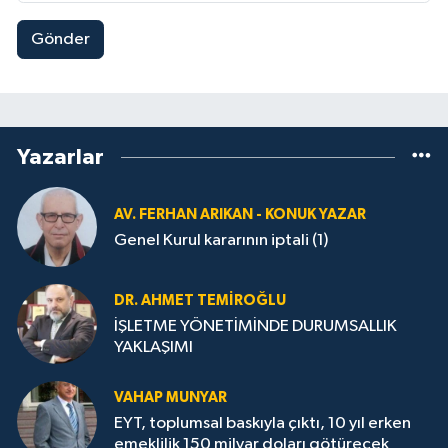
Gönder
Yazarlar
AV. FERHAN ARIKAN - KONUK YAZAR
Genel Kurul kararının iptali (1)
DR. AHMET TEMİROĞLU
İŞLETME YÖNETİMİNDE DURUMSALLIK
YAKLAŞIMI
VAHAP MUNYAR
EYT, toplumsal baskıyla çıktı, 10 yıl erken
emeklilik 150 milyar doları götürecek