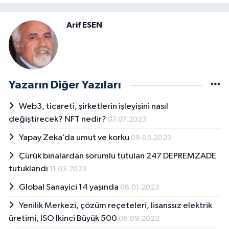
Arif ESEN
Yazarın Diğer Yazıları
Web3, ticareti, şirketlerin işleyişini nasıl
değiştirecek? NFT nedir?
07.07.2023
Yapay Zeka’da umut ve korku
09.05.2023
Çürük binalardan sorumlu tutulan 247 DEPREMZADE
tutuklandı
11.03.2023
Global Sanayici 14 yaşında
08.01.2023
Yenilik Merkezi, çözüm reçeteleri, lisanssız elektrik
üretimi, İSO İkinci Büyük 500
06.09.2022