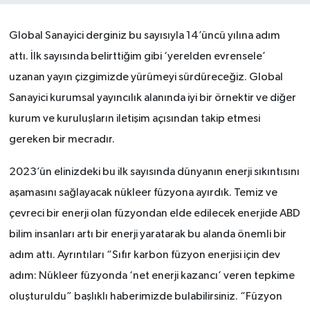
Global Sanayici derginiz bu sayısıyla 14’üncü yılına adım
attı. İlk sayısında belirttiğim gibi ‘yerelden evrensele’
uzanan yayın çizgimizde yürümeyi sürdüreceğiz. Global
Sanayici kurumsal yayıncılık alanında iyi bir örnektir ve diğer
kurum ve kuruluşların iletişim açısından takip etmesi
gereken bir mecradır.
2023’ün elinizdeki bu ilk sayısında dünyanın enerji sıkıntısını
aşamasını sağlayacak nükleer füzyona ayırdık. Temiz ve
çevreci bir enerji olan füzyondan elde edilecek enerjide ABD
bilim insanları artı bir enerji yaratarak bu alanda önemli bir
adım attı. Ayrıntıları “Sıfır karbon füzyon enerjisi için dev
adım: Nükleer füzyonda ‘net enerji kazancı’ veren tepkime
oluşturuldu” başlıklı haberimizde bulabilirsiniz. “Füzyon