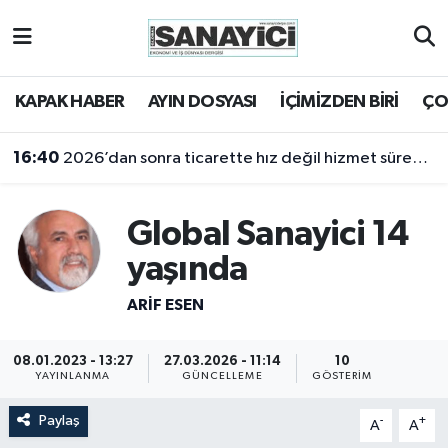
Tekirdağ Nöbetçi Eczaneler
KAPAK HABER
AYIN DOSYASI
İÇİMİZDEN BİRİ
ÇO
Tekirdağ Hava Durumu
16:40
2026’dan sonra ticarette hız değil hizmet sürekliliği öne çıkacak
Tekirdağ Namaz Vakitleri
Global Sanayici 14
Tekirdağ Trafik Yoğunluk Haritası
yaşında
Süper Lig Puan Durumu ve Fikstür
ARIF ESEN
Tüm Manşetler
08.01.2023 - 13:27
27.03.2026 - 11:14
10
YAYINLANMA
GÜNCELLEME
GÖSTERIM
Son Dakika Haberleri
Paylaş
-
+
A
A
Haber Arşivi