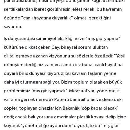
paneldeki konuşmasında yeşil dönüşümün kağıt üzerindeki
sertifikalardan ibaret görülmesini eleştirerek, bu kavramın
özünde "canlı hayatına duyarlılık" olması gerektiğini
savundu.
İş dünyasındaki samimiyet eksikliğine ve "mış gibi yapma"
kültürüne dikkat çeken Çay, bireysel sorumluluktan
dijitalleşmeye uzanan vizyonunu şu sözlerle özetledi: "Yeşil
dönüşüm dediğiniz zaman aslında biz buna 'canlı hayatına
duyarlı bir iş dünyası' diyoruz; bu kavram taşların yerine
daha iyi oturmasını sağlıyor. Bizim toplum olarak en büyük
problemimiz 'mış gibi yapmak'. Mevzuat var, yönetmelik
var ama gerçek nerede? Patenti bana ait olan ve denizdeki
çöpleri toplayan cihazlar için Bakanlık 'çöp kapar olacak'
dedi; ancak bakıyorsunuz marinalar plastik kovayı delip içine
koyarak 'yönetmeliğe uydurdum' diyor. İşte bu 'mış gibi'