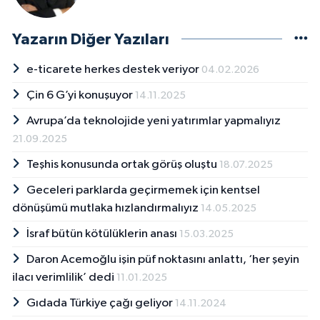
Yazarın Diğer Yazıları
e-ticarete herkes destek veriyor
04.02.2026
Çin 6 G’yi konuşuyor
14.11.2025
Avrupa’da teknolojide yeni yatırımlar yapmalıyız
21.09.2025
Teşhis konusunda ortak görüş oluştu
18.07.2025
Geceleri parklarda geçirmemek için kentsel
dönüşümü mutlaka hızlandırmalıyız
14.05.2025
İsraf bütün kötülüklerin anası
15.03.2025
Daron Acemoğlu işin püf noktasını anlattı, ‘her şeyin
ilacı verimlilik’ dedi
11.01.2025
Gıdada Türkiye çağı geliyor
14.11.2024