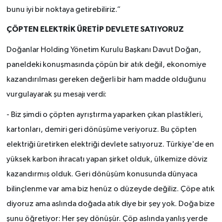
bunu iyi bir noktaya getirebiliriz.”
ÇÖPTEN ELEKTRİK ÜRETİP DEVLETE SATIYORUZ
Doğanlar Holding Yönetim Kurulu Başkanı Davut Doğan,
paneldeki konuşmasında çöpün bir atık değil, ekonomiye
kazandırılması gereken değerli bir ham madde olduğunu
vurgulayarak şu mesajı verdi:
- Biz şimdi o çöpten ayrıştırma yaparken çıkan plastikleri,
kartonları, demiri geri dönüşüme veriyoruz. Bu çöpten
elektriği üretirken elektriği devlete satıyoruz. Türkiye'de en
yüksek karbon ihracatı yapan şirket olduk, ülkemize döviz
kazandırmış olduk. Geri dönüşüm konusunda dünyaca
bilinçlenme var ama biz henüz o düzeyde değiliz. Çöpe atık
diyoruz ama aslında doğada atık diye bir şey yok. Doğa bize
şunu öğretiyor: Her şey dönüşür. Çöp aslında yanlış yerde