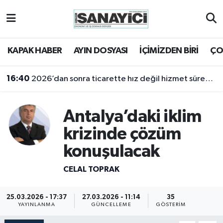
Tekirdağ Nöbetçi Eczaneler
KAPAK HABER
AYIN DOSYASI
İÇİMİZDEN BİRİ
ÇO
Tekirdağ Hava Durumu
16:40
2026’dan sonra ticarette hız değil hizmet sürekliliği öne çıkacak
Tekirdağ Namaz Vakitleri
Antalya’daki iklim
Tekirdağ Trafik Yoğunluk Haritası
krizinde çözüm
Süper Lig Puan Durumu ve Fikstür
konuşulacak
Tüm Manşetler
CELAL TOPRAK
Son Dakika Haberleri
25.03.2026 - 17:37
27.03.2026 - 11:14
35
YAYINLANMA
GÜNCELLEME
GÖSTERIM
Haber Arşivi