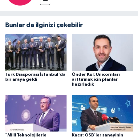
Bunlar da ilginizi çekebilir
Türk Diasporası İstanbul'da
Önder Kul: Unicornları
bir araya geldi
arttırmak için planlar
hazırladık
"Milli Teknolojilerle
Kacır: OSB’ler sanayinin