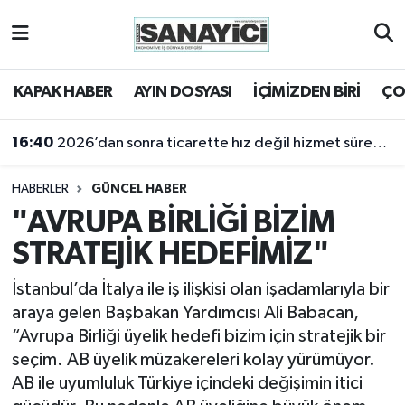
Tekirdağ Nöbetçi Eczaneler
KAPAK HABER
AYIN DOSYASI
İÇİMİZDEN BİRİ
ÇO
Tekirdağ Hava Durumu
16:40
2026’dan sonra ticarette hız değil hizmet sürekliliği öne çıkacak
Tekirdağ Namaz Vakitleri
HABERLER
GÜNCEL HABER
Tekirdağ Trafik Yoğunluk Haritası
"AVRUPA BİRLİĞİ BİZİM
STRATEJİK HEDEFİMİZ"
Süper Lig Puan Durumu ve Fikstür
İstanbul’da İtalya ile iş ilişkisi olan işadamlarıyla bir
Tüm Manşetler
araya gelen Başbakan Yardımcısı Ali Babacan,
“Avrupa Birliği üyelik hedefi bizim için stratejik bir
Son Dakika Haberleri
seçim. AB üyelik müzakereleri kolay yürümüyor.
AB ile uyumluluk Türkiye içindeki değişimin itici
Haber Arşivi