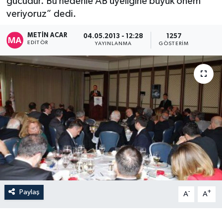
gücüdür. Bu nedenle AB üyeliğine büyük önem
veriyoruz” dedi.
METIN ACAR
04.05.2013 - 12:28
1257
EDITÖR
YAYINLANMA
GÖSTERIM
Paylaş
-
+
A
A