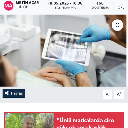
METIN ACAR
18.05.2025 - 10:38
166
EDITÖR
YAYINLANMA
GÖSTERIM
OKUN
Paylaş
-
+
A
A
"Ünlü markalarda ciro
yüksek ama karlılık