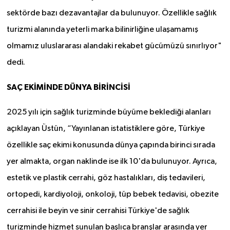
sektörde bazı dezavantajlar da bulunuyor. Özellikle sağlık
turizmi alanında yeterli marka bilinirliğine ulaşamamış
olmamız uluslararası alandaki rekabet gücümüzü sınırlıyor"
dedi.
SAÇ EKİMİNDE DÜNYA BİRİNCİSİ
2025 yılı için sağlık turizminde büyüme beklediği alanları
açıklayan Üstün, “Yayınlanan istatistiklere göre, Türkiye
özellikle saç ekimi konusunda dünya çapında birinci sırada
yer almakta, organ naklinde ise ilk 10'da bulunuyor. Ayrıca,
estetik ve plastik cerrahi, göz hastalıkları, diş tedavileri,
ortopedi, kardiyoloji, onkoloji, tüp bebek tedavisi, obezite
cerrahisi ile beyin ve sinir cerrahisi Türkiye'de sağlık
turizminde hizmet sunulan başlıca branşlar arasında yer