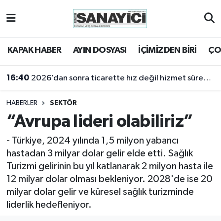
Tekirdağ Nöbetçi Eczaneler
KAPAK HABER
AYIN DOSYASI
İÇİMİZDEN BİRİ
ÇO
Tekirdağ Hava Durumu
16:40
2026’dan sonra ticarette hız değil hizmet sürekliliği öne çıkacak
16:18
Tekirdağ Namaz Vakitleri
2025 yılı sanayi açısından bir kayıp yıldı
HABERLER
SEKTÖR
Tekirdağ Trafik Yoğunluk Haritası
“Avrupa lideri olabiliriz”
Süper Lig Puan Durumu ve Fikstür
- Türkiye, 2024 yılında 1,5 milyon yabancı
hastadan 3 milyar dolar gelir elde etti. Sağlık
Tüm Manşetler
Turizmi gelirinin bu yıl katlanarak 2 milyon hasta ile
12 milyar dolar olması bekleniyor. 2028'de ise 20
Son Dakika Haberleri
milyar dolar gelir ve küresel sağlık turizminde
liderlik hedefleniyor.
Haber Arşivi