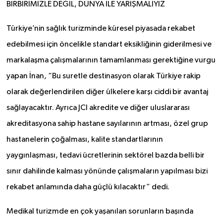
BİRBİRİMİZLE DEĞİL, DÜNYA İLE YARIŞMALIYIZ
Türkiye’nin sağlık turizminde küresel piyasada rekabet
edebilmesi için öncelikle standart eksikliğinin giderilmesi ve
markalaşma çalışmalarının tamamlanması gerektiğine vurgu
yapan İnan, “Bu suretle destinasyon olarak Türkiye rakip
olarak değerlendirilen diğer ülkelere karşı ciddi bir avantaj
sağlayacaktır. Ayrıca JCI akredite ve diğer uluslararası
akreditasyona sahip hastane sayılarının artması, özel grup
hastanelerin çoğalması, kalite standartlarının
yaygınlaşması, tedavi ücretlerinin sektörel bazda belli bir
sınır dahilinde kalması yönünde çalışmaların yapılması bizi
rekabet anlamında daha güçlü kılacaktır” dedi.
Medikal turizmde en çok yaşanılan sorunların başında