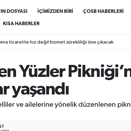
IN DOSYASI
İÇİMİZDEN BİRİ
ÇOSB HABERLERİ
KISA HABERLER
ra ticarette hız değil hizmet sürekliliği öne çıkacak
n Yüzler Pikniği’n
ar yaşandı
liler ve ailelerine yönelik düzenlenen pikn
67