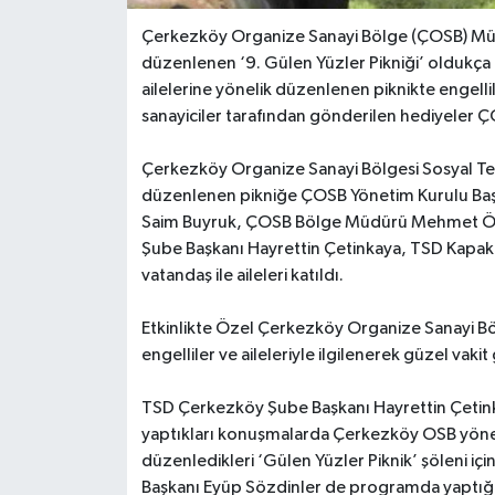
Çerkezköy Organize Sanayi Bölge (ÇOSB) Müd
düzenlenen ‘9. Gülen Yüzler Pikniği’ oldukça n
ailelerine yönelik düzenlenen piknikte engell
sanayiciler tarafından gönderilen hediyeler Ç
Çerkezköy Organize Sanayi Bölgesi Sosyal Tesi
düzenlenen pikniğe ÇOSB Yönetim Kurulu Baş
Saim Buyruk, ÇOSB Bölge Müdürü Mehmet Özd
Şube Başkanı Hayrettin Çetinkaya, TSD Kapakl
vatandaş ile aileleri katıldı.
Etkinlikte Özel Çerkezköy Organize Sanayi Böl
engelliler ve aileleriyle ilgilenerek güzel vakit
TSD Çerkezköy Şube Başkanı Hayrettin Çetin
yaptıkları konuşmalarda Çerkezköy OSB yöneti
düzenledikleri ‘Gülen Yüzler Piknik’ şöleni iç
Başkanı Eyüp Sözdinler de programda yaptığı