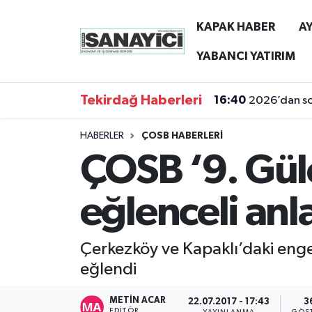
KAPAK HABER
AY
Tekirdağ Nöbetçi Eczaneler
YABANCI YATIRIM
Tekirdağ Hava Durumu
Tekirdağ Haberleri
16:40
2026’dan son
Tekirdağ Namaz Vakitleri
HABERLER
ÇOSB HABERLERİ
ÇOSB ‘9. Güle
Tekirdağ Trafik Yoğunluk Haritası
Süper Lig Puan Durumu ve Fikstür
eğlenceli anl
Tüm Manşetler
Çerkezköy ve Kapaklı’daki engel
Son Dakika Haberleri
eğlendi
Haber Arşivi
METIN ACAR
22.07.2017 - 17:43
3
EDITÖR