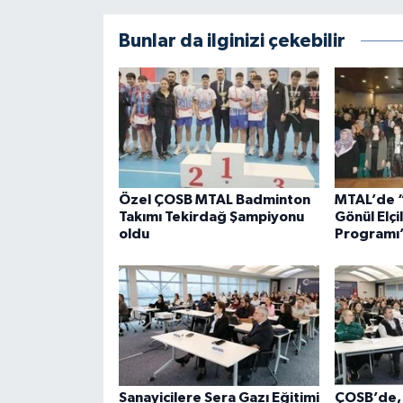
Bunlar da ilginizi çekebilir
Özel ÇOSB MTAL Badminton
MTAL’de “
Takımı Tekirdağ Şampiyonu
Gönül Elçi
oldu
Programı
Sanayicilere Sera Gazı Eğitimi
ÇOSB’de, 