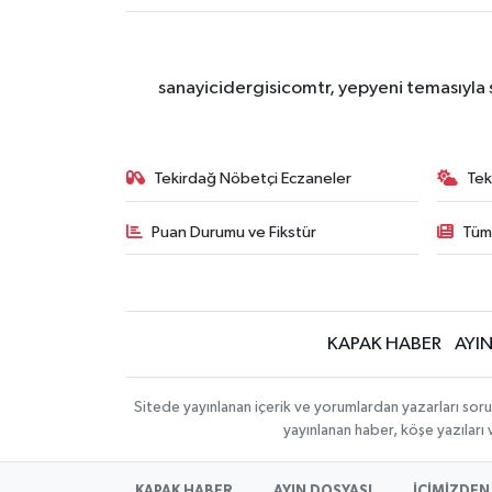
sanayicidergisicomtr, yepyeni temasıyla s
Tekirdağ Nöbetçi Eczaneler
Tek
Puan Durumu ve Fikstür
Tüm
KAPAK HABER
AYI
Sitede yayınlanan içerik ve yorumlardan yazarları sor
yayınlanan haber, köşe yazıları
KAPAK HABER
AYIN DOSYASI
İÇİMİZDEN 