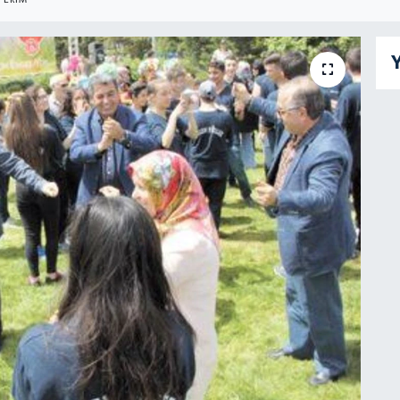
TERIM
Y