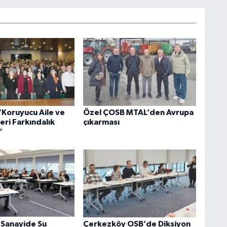
Koruyucu Aile ve
Özel ÇOSB MTAL’den Avrupa
leri Farkındalık
çıkarması
”
Sanayide Su
Çerkezköy OSB’de Diksiyon