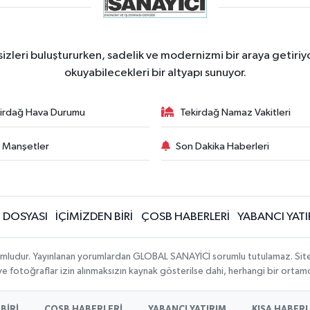
izleri buluştururken, sadelik ve modernizmi bir araya getiriyo
okuyabilecekleri bir altyapı sunuyor.
irdağ Hava Durumu
Tekirdağ Namaz Vakitleri
 Manşetler
Son Dakika Haberleri
N DOSYASI
İÇİMİZDEN BİRİ
ÇOSB HABERLERİ
YABANCI YATI
umludur. Yayınlanan yorumlardan GLOBAL SANAYİCİ sorumlu tutulamaz. Sitedeki
 ve fotoğraflar izin alınmaksızın kaynak gösterilse dahi, herhangi bir orta
BİRİ
ÇOSB HABERLERİ
YABANCI YATIRIM
KISA HABER