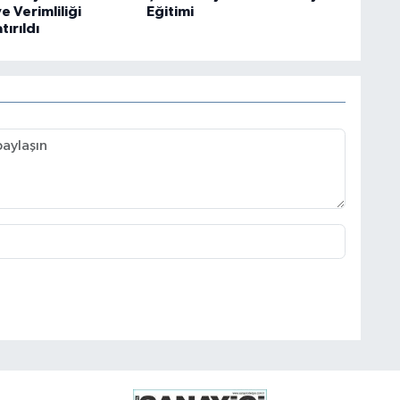
e Verimliliği
Eğitimi
ırıldı