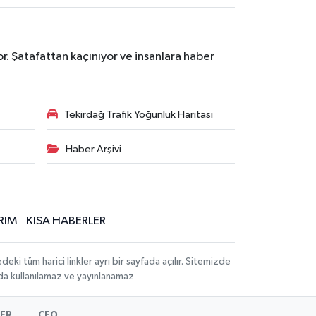
r. Şatafattan kaçınıyor ve insanlara haber
Tekirdağ Trafik Yoğunluk Haritası
Haber Arşivi
RIM
KISA HABERLER
 tüm harici linkler ayrı bir sayfada açılır. Sitemizde
mda kullanılamaz ve yayınlanamaz
LER
CEO