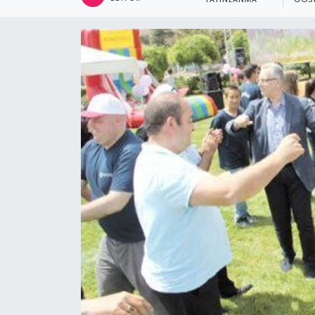
YAYINLANMA
GÖS