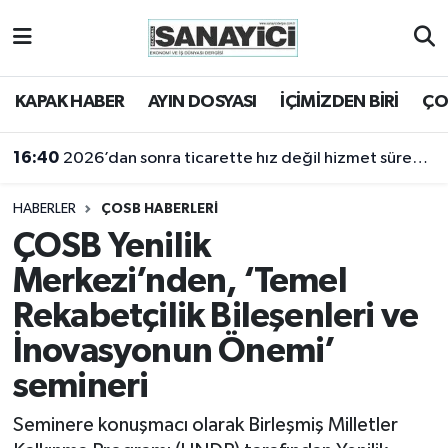
Tekirdağ Nöbetçi Eczaneler
KAPAK HABER
AYIN DOSYASI
İÇİMİZDEN BİRİ
ÇO
Tekirdağ Hava Durumu
16:40
2026’dan sonra ticarette hız değil hizmet sürekliliği öne çıkacak
Tekirdağ Namaz Vakitleri
HABERLER
ÇOSB HABERLERİ
Tekirdağ Trafik Yoğunluk Haritası
ÇOSB Yenilik
Merkezi’nden, ‘Temel
Süper Lig Puan Durumu ve Fikstür
Rekabetçilik Bileşenleri ve
Tüm Manşetler
İnovasyonun Önemi’
semineri
Son Dakika Haberleri
Seminere konuşmacı olarak Birleşmiş Milletler
Haber Arşivi