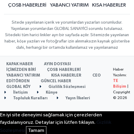
ÇOSB HABERLERİ
YABANCI YATIRIM
KISA HABERLER
Sitede yayınlanan içerik ve yorumlardan yazarları sorumludur.
Yayınlanan yorumlardan GLOBAL SANAYİCİ sorumlu tutulamaz.
Sitedeki tüm harici linkler ayrı bir sayfada açılır. Sitemizde yayınlanan
haber, köşe yazıları ve fotoğraflar izin alınmaksızın kaynak gösterilse
dahi, herhangi bir ortamda kullanılamaz ve yayınlanamaz
KAPAK HABER
AYIN DOSYASI
Haber
İÇİMİZDEN BİRİ
ÇOSB HABERLERİ
Yazılımı:
YABANCI YATIRIM
KISA HABERLER
CEO
TE
EDİTÖRDEN
GÜNCEL HABER
Bilişim
|
GLOBAL KÖY
Gizlilik Sözleşmesi
Copyright
İletişim
Künye
© 2026
Topluluk Kuralları
Yayın İlkeleri
En iyi site deneyimi sağlamak için çerezlerden
faydalanıyoruz. Detaylar için lütfen tıklayın.
Gizlilik
Sözleşmesi
Tamam