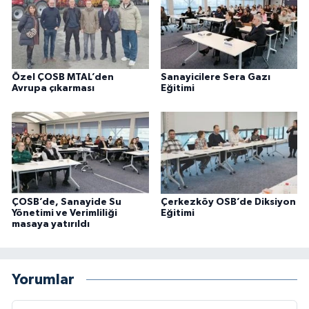
Özel ÇOSB MTAL’den
Sanayicilere Sera Gazı
Avrupa çıkarması
Eğitimi
ÇOSB’de, Sanayide Su
Çerkezköy OSB’de Diksiyon
Yönetimi ve Verimliliği
Eğitimi
masaya yatırıldı
Yorumlar