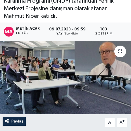
Kalkınma Programı (UNDP) tarafından Yenilik
Merkezi Projesine danışman olarak atanan
Mahmut Kiper katıldı.
METIN ACAR
09.07.2023 - 09:59
183
EDITÖR
YAYINLANMA
GÖSTERIM
Paylaş
-
+
A
A