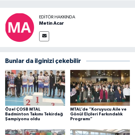
EDITÖR HAKKINDA
Metin Acar
Bunlar da ilginizi çekebilir
Özel ÇOSB MTAL
MTAL’de “Koruyucu Aile ve
Badminton Takımı Tekirdağ
Gönül Elçileri Farkındalık
Şampiyonu oldu
Programı”