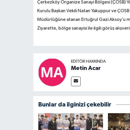
Çerkezköy Organize Sanayi Bölgesi (ÇOSB) Y
Kurulu Başkan Vekili Natan Yakuppur ve ÇOSB 
Müdürlüğüne atanan Ertuğrul Gazi Aksoy’u mak
Ziyarette, bölge sanayisi ile ilgili görüş alışve
EDITÖR HAKKINDA
Metin Acar
Bunlar da ilginizi çekebilir