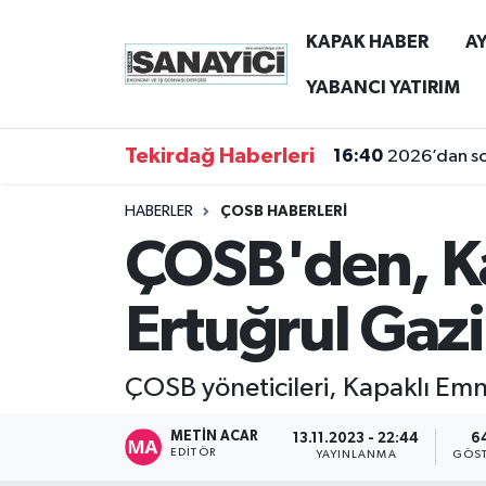
KAPAK HABER
AY
Tekirdağ Nöbetçi Eczaneler
YABANCI YATIRIM
Tekirdağ Hava Durumu
Tekirdağ Haberleri
16:40
2026’dan son
Tekirdağ Namaz Vakitleri
HABERLER
ÇOSB HABERLERİ
ÇOSB'den, K
Tekirdağ Trafik Yoğunluk Haritası
Süper Lig Puan Durumu ve Fikstür
Ertuğrul Gazi
Tüm Manşetler
ÇOSB yöneticileri, Kapaklı Emn
Son Dakika Haberleri
METIN ACAR
13.11.2023 - 22:44
6
EDITÖR
YAYINLANMA
GÖST
Haber Arşivi