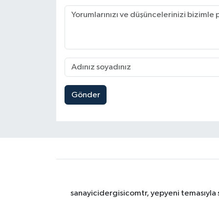
Gönder
sanayicidergisicomtr, yepyeni temasıyla s