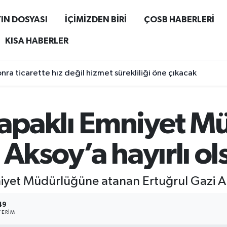
IN DOSYASI
İÇİMİZDEN BİRİ
ÇOSB HABERLERİ
KISA HABERLER
ra ticarette hız değil hizmet sürekliliği öne çıkacak
apaklı Emniyet M
 Aksoy’a hayırlı o
iyet Müdürlüğüne atanan Ertuğrul Gazi Aks
49
ERIM