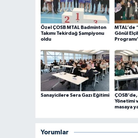
Özel ÇOSB MTAL Badminton
MTAL’de “
Takımı Tekirdağ Şampiyonu
Gönül Elçi
oldu
Programı
Sanayicilere Sera Gazı Eğitimi
ÇOSB’de, 
Yönetimi v
masaya yat
Yorumlar