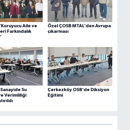
Koruyucu Aile ve
Özel ÇOSB MTAL’den Avrupa
leri Farkındalık
çıkarması
”
Sanayide Su
Çerkezköy OSB’de Diksiyon
e Verimliliği
Eğitimi
ırıldı