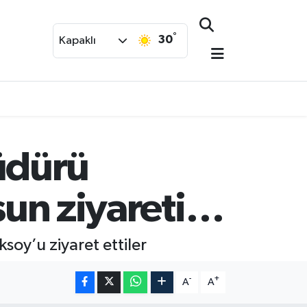
°
30
Kapaklı
üdürü
lsun ziyareti…
oy’u ziyaret ettiler
-
+
A
A