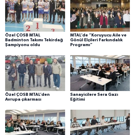
Özel ÇOSB MTAL
MTAL’de “Koruyucu Aile ve
Badminton Takımı Tekirdağ
Gönül Elçileri Farkındalık
Şampiyonu oldu
Programı”
Özel ÇOSB MTAL’den
Sanayicilere Sera Gazı
Avrupa çıkarması
Eğitimi