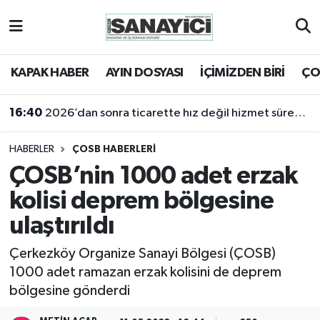
Tekirdağ Nöbetçi Eczaneler
KAPAK HABER
AYIN DOSYASI
İÇİMİZDEN BİRİ
ÇO
Tekirdağ Hava Durumu
16:40
2026’dan sonra ticarette hız değil hizmet sürekliliği öne çıkacak
Tekirdağ Namaz Vakitleri
HABERLER
ÇOSB HABERLERİ
Tekirdağ Trafik Yoğunluk Haritası
ÇOSB’nin 1000 adet erzak
kolisi deprem bölgesine
Süper Lig Puan Durumu ve Fikstür
ulaştırıldı
Tüm Manşetler
Çerkezköy Organize Sanayi Bölgesi (ÇOSB)
1000 adet ramazan erzak kolisini de deprem
Son Dakika Haberleri
bölgesine gönderdi
Haber Arşivi