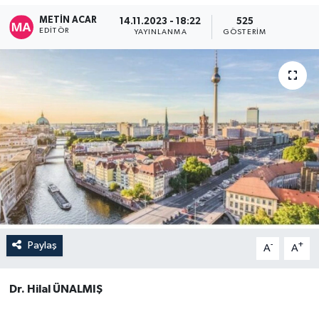
METIN ACAR
14.11.2023 - 18:22
525
EDITÖR
YAYINLANMA
GÖSTERIM
Paylaş
-
+
A
A
Dr. Hilal ÜNALMIŞ