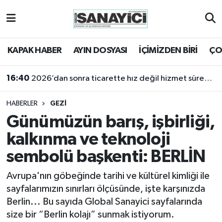
Tekirdağ Nöbetçi Eczaneler
KAPAK HABER
AYIN DOSYASI
İÇİMİZDEN BİRİ
ÇO
Tekirdağ Hava Durumu
16:18
2025 yılı sanayi açısından bir kayıp yıldı
Tekirdağ Namaz Vakitleri
HABERLER
GEZİ
Tekirdağ Trafik Yoğunluk Haritası
Günümüzün barış, işbirliği,
kalkınma ve teknoloji
Süper Lig Puan Durumu ve Fikstür
sembolü başkenti: BERLİN
Tüm Manşetler
Avrupa'nın göbeğinde tarihi ve kültürel kimliği ile
sayfalarımızın sınırları ölçüsünde, işte karşınızda
Son Dakika Haberleri
Berlin... Bu sayıda Global Sanayici sayfalarında
size bir “Berlin kolajı” sunmak istiyorum.
Haber Arşivi