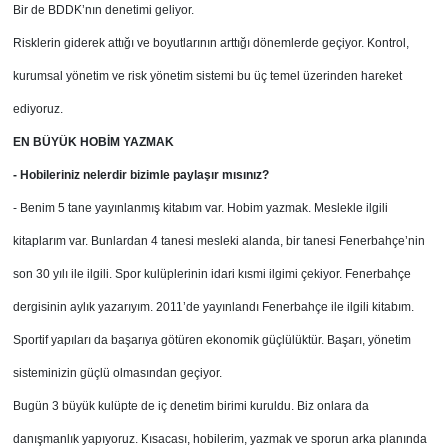
Bir de BDDK’nın denetimi geliyor.
Risklerin giderek attığı ve boyutlarının arttığı dönemlerde geçiyor. Kontrol,
kurumsal yönetim ve risk yönetim sistemi bu üç temel üzerinden hareket
ediyoruz.
EN BÜYÜK HOBİM YAZMAK
- Hobileriniz nelerdir bizimle paylaşır mısınız?
- Benim 5 tane yayınlanmış kitabım var. Hobim yazmak. Meslekle ilgili
kitaplarım var. Bunlardan 4 tanesi mesleki alanda, bir tanesi Fenerbahçe’nin
son 30 yılı ile ilgili. Spor kulüplerinin idari kısmi ilgimi çekiyor. Fenerbahçe
dergisinin aylık yazarıyım. 2011’de yayınlandı Fenerbahçe ile ilgili kitabım.
Sportif yapıları da başarıya götüren ekonomik güçlülüktür. Başarı, yönetim
sisteminizin güçlü olmasından geçiyor.
Bugün 3 büyük kulüpte de iç denetim birimi kuruldu. Biz onlara da
danışmanlık yapıyoruz. Kısacası, hobilerim, yazmak ve sporun arka planında