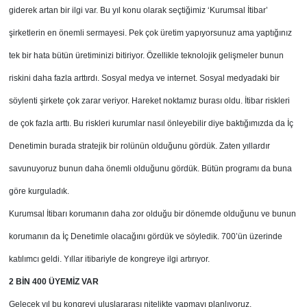
giderek artan bir ilgi var. Bu yıl konu olarak seçtiğimiz ‘Kurumsal İtibar’
şirketlerin en önemli sermayesi. Pek çok üretim yapıyorsunuz ama yaptığınız
tek bir hata bütün üretiminizi bitiriyor. Özellikle teknolojik gelişmeler bunun
riskini daha fazla arttırdı. Sosyal medya ve internet. Sosyal medyadaki bir
söylenti şirkete çok zarar veriyor. Hareket noktamız burası oldu. İtibar riskleri
de çok fazla arttı. Bu riskleri kurumlar nasıl önleyebilir diye baktığımızda da İç
Denetimin burada stratejik bir rolünün olduğunu gördük. Zaten yıllardır
savunuyoruz bunun daha önemli olduğunu gördük. Bütün programı da buna
göre kurguladık.
Kurumsal İtibarı korumanın daha zor olduğu bir dönemde olduğunu ve bunun
korumanın da İç Denetimle olacağını gördük ve söyledik. 700’ün üzerinde
katılımcı geldi. Yıllar itibariyle de kongreye ilgi artırıyor.
2 BİN 400 ÜYEMİZ VAR
Gelecek yıl bu kongreyi uluslararası nitelikte yapmayı planlıyoruz.