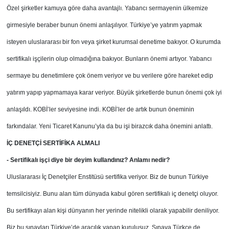
Özel şirketler kamuya göre daha avantajlı. Yabancı sermayenin ülkemize
girmesiyle beraber bunun önemi anlaşılıyor. Türkiye’ye yatırım yapmak
isteyen uluslararası bir fon veya şirket kurumsal denetime bakıyor. O kurumda
sertifikalı işçilerin olup olmadığına bakıyor. Bunların önemi artıyor. Yabancı
sermaye bu denetimlere çok önem veriyor ve bu verilere göre hareket edip
yatırım yapıp yapmamaya karar veriyor. Büyük şirketlerde bunun önemi çok iyi
anlaşıldı. KOBİ’ler seviyesine indi. KOBİ’ler de artık bunun öneminin
farkındalar. Yeni Ticaret Kanunu’yla da bu işi birazcık daha önemini anlattı.
İÇ DENETÇİ SERTİFİKA ALMALI
- Sertifikalı işçi diye bir deyim kullandınız? Anlamı nedir?
Uluslararası İç Denetçiler Enstitüsü sertifika veriyor. Biz de bunun Türkiye
temsilcisiyiz. Bunu alan tüm dünyada kabul gören sertifikalı iç denetçi oluyor.
Bu sertifikayı alan kişi dünyanın her yerinde nitelikli olarak yapabilir deniliyor.
Biz bu sınavları Türkiye’de aracılık yapan kuruluşuz. Sınava Türkçe de