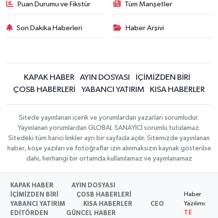
Puan Durumu ve Fikstür
Tüm Manşetler
Son Dakika Haberleri
Haber Arşivi
KAPAK HABER
AYIN DOSYASI
İÇİMİZDEN BİRİ
ÇOSB HABERLERİ
YABANCI YATIRIM
KISA HABERLER
Sitede yayınlanan içerik ve yorumlardan yazarları sorumludur.
Yayınlanan yorumlardan GLOBAL SANAYİCİ sorumlu tutulamaz.
Sitedeki tüm harici linkler ayrı bir sayfada açılır. Sitemizde yayınlanan
haber, köşe yazıları ve fotoğraflar izin alınmaksızın kaynak gösterilse
dahi, herhangi bir ortamda kullanılamaz ve yayınlanamaz
KAPAK HABER
AYIN DOSYASI
Haber
İÇİMİZDEN BİRİ
ÇOSB HABERLERİ
Yazılımı:
YABANCI YATIRIM
KISA HABERLER
CEO
TE
EDİTÖRDEN
GÜNCEL HABER