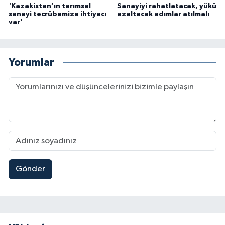
'Kazakistan’ın tarımsal
Sanayiyi rahatlatacak, yükü
sanayi tecrübemize ihtiyacı
azaltacak adımlar atılmalı
var'
Yorumlar
Gönder