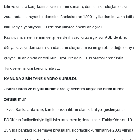
bilir ve onlara karşı kontrol sistemlerini sunar. İç denetim kuruluşları olası
zararlardan koruyan bir denetim. Bankalardan 1890’li yıllardan bu yana teftiş
kurullarıyla yapılıyordu. Bizde son yıllarda önemi anlaşıldı.
Kayıt tutma sistemlerinin gelişmesiyle ihtiyacı ortaya çıkıyor. ABD’de ikinci
dünya savaşından sonra standartların oluşturulmasının gerekli olduğu ortaya
çıkıyor. Bu anlamda enstitü kuruluyor. Biz de bu uluslararası enstitünün
Türkiye temsilcisi konumundayız.
KAMUDA 2 BİN TANE KADRO KURULDU
- Bankalarda ve büyük kurumlarda iç denetim adıyla bir birim kurma
zorunlu mu?
- Evet. Bankalarda teftiş kurulu başkanlıkları olarak faaliyet gösteriyorlar.
BDDK’nın faaliyetleriyle ilgili işler tamamen iç denetimdir. Türkiye’de son 10-
15 yılda bankacılık, sermaye piyasaları, sigortacılık kurumları ve 2003 yılında