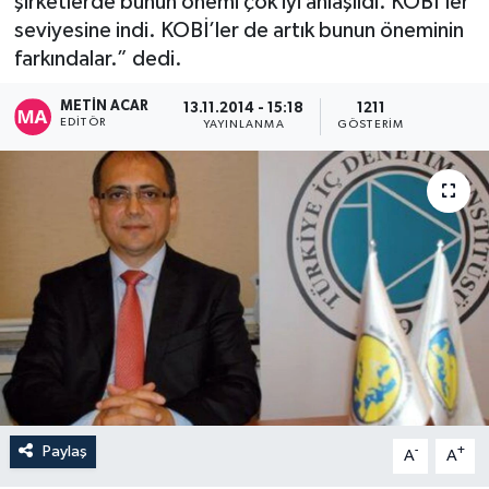
şirketlerde bunun önemi çok iyi anlaşıldı. KOBİ’ler
seviyesine indi. KOBİ’ler de artık bunun öneminin
farkındalar.” dedi.
METIN ACAR
13.11.2014 - 15:18
1211
EDITÖR
YAYINLANMA
GÖSTERIM
Paylaş
-
+
A
A