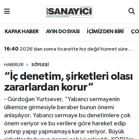
Tekirdağ Nöbetçi Eczaneler
KAPAK HABER
AYIN DOSYASI
İÇİMİZDEN BİRİ
ÇO
Tekirdağ Hava Durumu
16:40
2026’dan sonra ticarette hız değil hizmet sürekliliği öne çıkacak
Tekirdağ Namaz Vakitleri
HABERLER
SÖYLEŞİ
Tekirdağ Trafik Yoğunluk Haritası
“İç denetim, şirketleri olası
zararlardan korur”
Süper Lig Puan Durumu ve Fikstür
- Gürdoğan Yurtsever, “Yabancı sermayenin
Tüm Manşetler
ülkemize girmesiyle beraber bunun önemi
anlaşılıyor. Yabancı sermaye bu denetimlere çok
Son Dakika Haberleri
önem veriyor ve bu verilere göre hareket edip
yatırıp yapıp yapmamaya karar veriyor. Büyük
Haber Arşivi