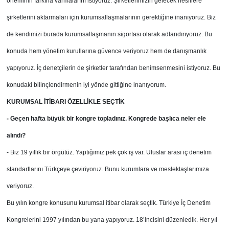
öneminin farkına varmalarını istiyoruz. Şirketlerimizin gelecek nesillere
şirketlerini aktarmaları için kurumsallaşmalarının gerektiğine inanıyoruz. Biz
de kendimizi burada kurumsallaşmanın sigortası olarak adlandırıyoruz. Bu
konuda hem yönetim kurullarına güvence veriyoruz hem de danışmanlık
yapıyoruz. İç denetçilerin de şirketler tarafından benimsenmesini istiyoruz. Bu
konudaki bilinçlendirmenin iyi yönde gittiğine inanıyorum.
KURUMSAL İTİBARI ÖZELLİKLE SEÇTİK
- Geçen hafta büyük bir kongre topladınız. Kongrede başlıca neler ele
alındı?
- Biz 19 yıllık bir örgütüz. Yaptığımız pek çok iş var. Uluslar arası iç denetim
standartlarını Türkçeye çeviriyoruz. Bunu kurumlara ve meslektaşlarımıza
veriyoruz.
Bu yılın kongre konusunu kurumsal itibar olarak seçtik. Türkiye İç Denetim
Kongrelerini 1997 yılından bu yana yapıyoruz. 18’incisini düzenledik. Her yıl