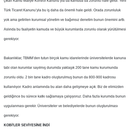
çıkan Kamu Maliye Kontrol Kanunu’yla da kamuda da zorunlu hale geldi. Yeni
Türk Ticaret Kanunu’yla bu iş daha da önemli hale geldi. Orada zorunluluk
yok ama getirilen kurumsal yönetim ve bağımsız denetim bunun önemini arttı.
Aslında bu faaliyetin kamuda ve büyük kurumlarda zorunlu olarak yürütülmesi
gerekiyor.
Bakanlıklar, TBMM’den tutun birçok kamu idarelerinde üniversitelerde kanuna
tabi olan kurumlar sayılmış durumda yaklaşık 200 tane kamu kurumunda
zorunlu oldu. 2 bin tane kadro oluşturulmuş bunun da 800-900 kadrosu
kullanılıyor. Kadro anlamında bu alan daha gelişmeye açık. Biz de elimizden
geldiğince bu sürece katkı sağlamaya çalışıyoruz. Daha fazla kurumda bunun
uygulanması gerekir. Üniversiteler ve belediyelerde bunun oluşturulması
gerekiyor.
KOBİ’LER SEVİYESİNE İNDİ