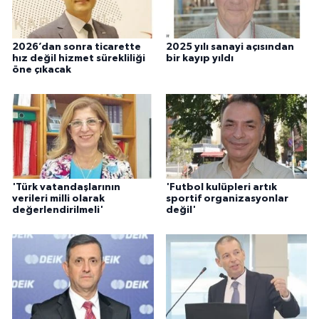
2026’dan sonra ticarette
2025 yılı sanayi açısından
hız değil hizmet sürekliliği
bir kayıp yıldı
öne çıkacak
'Türk vatandaşlarının
'Futbol kulüpleri artık
verileri milli olarak
sportif organizasyonlar
değerlendirilmeli'
değil'