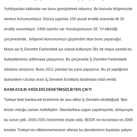
Yurtdışından katılımlar var bunu genişletmek istiyoruz. Bu konuda bölgemizde
merkez konumuzdayız. Dünya çapında 109 ulusal enstitü arasında ilk 20
enstitü arasındayız. 2400 üyemiz var. Kuruluşumuzun 20. Yıl etkinliği
çerçevesinde, bölgesel konumumuzu güçlendirir diye bunu yapacağız.
Mayıs ayı İç Denetim Farkındalık ayı olarak kutlanıyor. Biz de mayıs ayında bu
faaliyetlerimizi arttırmaya çalışıyoruz. Bu çerçevede İç Denetim Farkındalık
ödülünü veriyoruz. Bunu 2011 yılından bu yana yapıyoruz. Bu yıl yaptığımız
faaliyetlere Uluslar arası İç Denetim Enstitüsü tarafından ödül verildi.
BANKACILIK KRİZLERİ DENETİMSİZLİKTEN ÇIKTI
Türkiye’deki bankacılık krizlerinin de ana etkisi İç Denetim eksikliğiydi. Ben
krizler olduğu zaman müfettiştim. Standartlara uygun yapılmıyordu, dolayısıyla
bu sorun çıktı. 2000-2001 krizlerinde böyle oldu. BDDK’nın kurulması ve 2008
krizden Türkiye’nin etkilenmemesinin altında bu denetimlerin faydaları yatıyor.