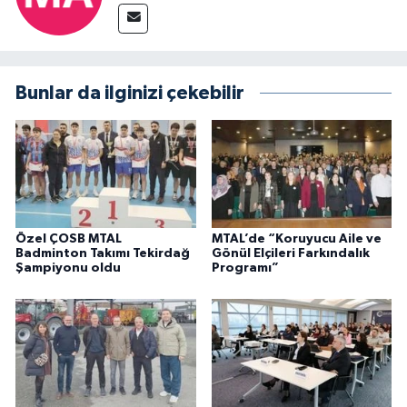
Bunlar da ilginizi çekebilir
Özel ÇOSB MTAL
MTAL’de “Koruyucu Aile ve
Badminton Takımı Tekirdağ
Gönül Elçileri Farkındalık
Şampiyonu oldu
Programı”