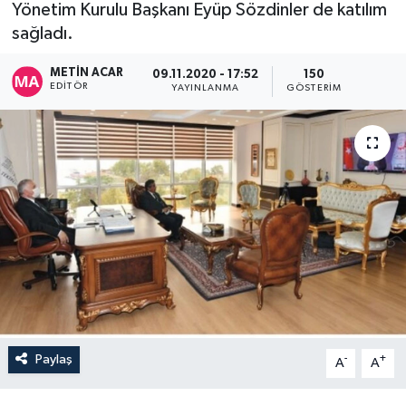
Yönetim Kurulu Başkanı Eyüp Sözdinler de katılım
sağladı.
METIN ACAR
09.11.2020 - 17:52
150
EDITÖR
YAYINLANMA
GÖSTERIM
Paylaş
-
+
A
A