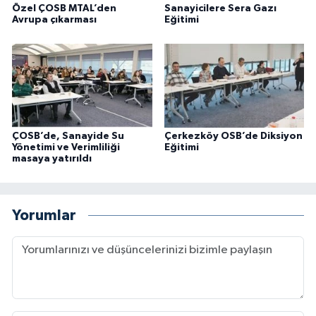
Özel ÇOSB MTAL’den
Sanayicilere Sera Gazı
Avrupa çıkarması
Eğitimi
ÇOSB’de, Sanayide Su
Çerkezköy OSB’de Diksiyon
Yönetimi ve Verimliliği
Eğitimi
masaya yatırıldı
Yorumlar