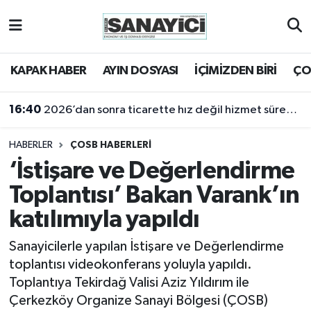
Tekirdağ Nöbetçi Eczaneler
KAPAK HABER
AYIN DOSYASI
İÇİMİZDEN BİRİ
ÇO
Tekirdağ Hava Durumu
16:40
2026’dan sonra ticarette hız değil hizmet sürekliliği öne çıkacak
Tekirdağ Namaz Vakitleri
HABERLER
ÇOSB HABERLERİ
Tekirdağ Trafik Yoğunluk Haritası
‘İstişare ve Değerlendirme
Toplantısı’ Bakan Varank’ın
Süper Lig Puan Durumu ve Fikstür
katılımıyla yapıldı
Tüm Manşetler
Sanayicilerle yapılan İstişare ve Değerlendirme
toplantısı videokonferans yoluyla yapıldı.
Son Dakika Haberleri
Toplantıya Tekirdağ Valisi Aziz Yıldırım ile
Çerkezköy Organize Sanayi Bölgesi (ÇOSB)
Haber Arşivi