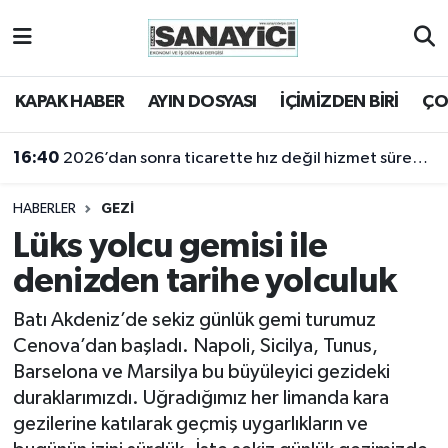
Tekirdağ Nöbetçi Eczaneler
KAPAK HABER
AYIN DOSYASI
İÇİMİZDEN BİRİ
ÇO
16:40
2026’dan sonra ticarette hız değil hizmet sürekliliği öne çıkacak
Tekirdağ Hava Durumu
16:18
2025 yılı sanayi açısından bir kayıp yıldı
Tekirdağ Namaz Vakitleri
HABERLER
GEZİ
Tekirdağ Trafik Yoğunluk Haritası
Lüks yolcu gemisi ile
denizden tarihe yolculuk
Süper Lig Puan Durumu ve Fikstür
Batı Akdeniz’de sekiz günlük gemi turumuz
Tüm Manşetler
Cenova’dan başladı. Napoli, Sicilya, Tunus,
Barselona ve Marsilya bu büyüleyici gezideki
Son Dakika Haberleri
duraklarımızdı. Uğradığımız her limanda kara
gezilerine katılarak geçmiş uygarlıkların ve
Haber Arşivi