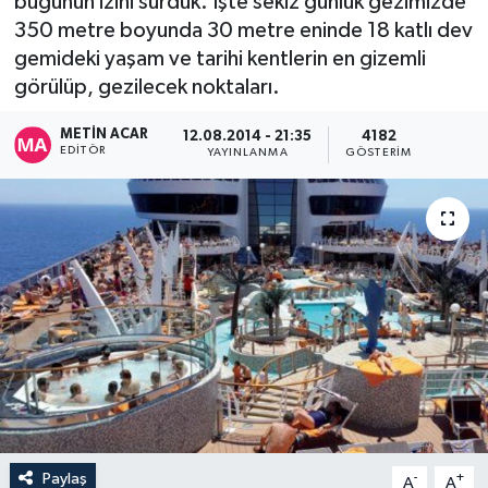
bugünün izini sürdük. İşte sekiz günlük gezimizde
350 metre boyunda 30 metre eninde 18 katlı dev
gemideki yaşam ve tarihi kentlerin en gizemli
görülüp, gezilecek noktaları.
METIN ACAR
12.08.2014 - 21:35
4182
EDITÖR
YAYINLANMA
GÖSTERIM
Paylaş
-
+
A
A