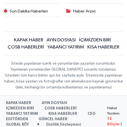
Son Dakika Haberleri
Haber Arşivi
KAPAK HABER
AYIN DOSYASI
İÇİMİZDEN BİRİ
ÇOSB HABERLERİ
YABANCI YATIRIM
KISA HABERLER
Sitede yayınlanan içerik ve yorumlardan yazarları sorumludur.
Yayınlanan yorumlardan GLOBAL SANAYİCİ sorumlu tutulamaz.
Sitedeki tüm harici linkler ayrı bir sayfada açılır. Sitemizde yayınlanan
haber, köşe yazıları ve fotoğraflar izin alınmaksızın kaynak gösterilse
dahi, herhangi bir ortamda kullanılamaz ve yayınlanamaz
KAPAK HABER
AYIN DOSYASI
Haber
İÇİMİZDEN BİRİ
ÇOSB HABERLERİ
Yazılımı:
YABANCI YATIRIM
KISA HABERLER
CEO
TE
EDİTÖRDEN
GÜNCEL HABER
Bilişim
|
GLOBAL KÖY
Gizlilik Sözleşmesi