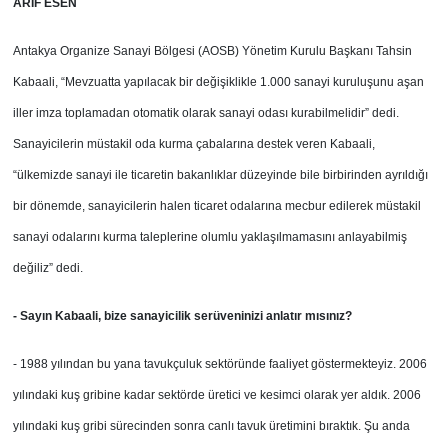
ARİF ESEN
Antakya Organize Sanayi Bölgesi (AOSB) Yönetim Kurulu Başkanı Tahsin
Kabaali, “Mevzuatta yapılacak bir değişiklikle 1.000 sanayi kuruluşunu aşan
iller imza toplamadan otomatik olarak sanayi odası kurabilmelidir” dedi.
Sanayicilerin müstakil oda kurma çabalarına destek veren Kabaali,
“ülkemizde sanayi ile ticaretin bakanlıklar düzeyinde bile birbirinden ayrıldığı
bir dönemde, sanayicilerin halen ticaret odalarına mecbur edilerek müstakil
sanayi odalarını kurma taleplerine olumlu yaklaşılmamasını anlayabilmiş
değiliz” dedi.
- Sayın Kabaali, bize sanayicilik serüveninizi anlatır mısınız?
- 1988 yılından bu yana tavukçuluk sektöründe faaliyet göstermekteyiz. 2006
yılındaki kuş gribine kadar sektörde üretici ve kesimci olarak yer aldık. 2006
yılındaki kuş gribi sürecinden sonra canlı tavuk üretimini bıraktık. Şu anda