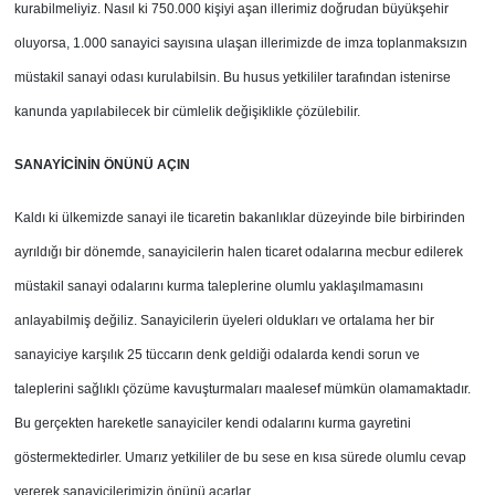
kurabilmeliyiz. Nasıl ki 750.000 kişiyi aşan illerimiz doğrudan büyükşehir
oluyorsa, 1.000 sanayici sayısına ulaşan illerimizde de imza toplanmaksızın
müstakil sanayi odası kurulabilsin. Bu husus yetkililer tarafından istenirse
kanunda yapılabilecek bir cümlelik değişiklikle çözülebilir.
SANAYİCİNİN ÖNÜNÜ AÇIN
Kaldı ki ülkemizde sanayi ile ticaretin bakanlıklar düzeyinde bile birbirinden
ayrıldığı bir dönemde, sanayicilerin halen ticaret odalarına mecbur edilerek
müstakil sanayi odalarını kurma taleplerine olumlu yaklaşılmamasını
anlayabilmiş değiliz. Sanayicilerin üyeleri oldukları ve ortalama her bir
sanayiciye karşılık 25 tüccarın denk geldiği odalarda kendi sorun ve
taleplerini sağlıklı çözüme kavuşturmaları maalesef mümkün olamamaktadır.
Bu gerçekten hareketle sanayiciler kendi odalarını kurma gayretini
göstermektedirler. Umarız yetkililer de bu sese en kısa sürede olumlu cevap
vererek sanayicilerimizin önünü açarlar.