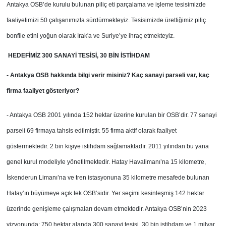
Antakya OSB’de kurulu bulunan piliç eti parçalama ve işleme tesisimizde
faaliyetimizi 50 çalışanımızla sürdürmekteyiz. Tesisimizde ürettiğimiz piliç
bonfile etini yoğun olarak Irak'a ve Suriye’ye ihraç etmekteyiz.
HEDEFİMİZ
300 SANAYİ TESİSİ, 30 BİN İSTİHDAM
- Antakya OSB hakkında bilgi verir misiniz? Kaç sanayi parseli var, kaç
firma faaliyet gösteriyor?
- Antakya OSB 2001 yılında 152 hektar üzerine kurulan bir OSB’dir. 77 sanayi
parseli 69 firmaya tahsis edilmiştir. 55 firma aktif olarak faaliyet
göstermektedir. 2 bin kişiye istihdam sağlamaktadır. 2011 yılından bu yana
genel kurul modeliyle yönetilmektedir. Hatay Havalimanı’na 15 kilometre,
İskenderun Limanı’na ve tren istasyonuna 35 kilometre mesafede bulunan
Hatay’ın büyümeye açık tek OSB’sidir. Yer seçimi kesinleşmiş 142 hektar
üzerinde genişleme çalışmaları devam etmektedir. Antakya OSB’nin 2023
vizyonunda; 750 hektar alanda 300 sanayi tesisi, 30 bin istihdam ve 1 milyar