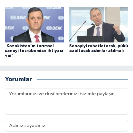
'Kazakistan’ın tarımsal
Sanayiyi rahatlatacak, yükü
sanayi tecrübemize ihtiyacı
azaltacak adımlar atılmalı
var'
Yorumlar