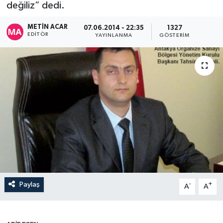
değiliz” dedi.
METIN ACAR
07.06.2014 - 22:35
1327
EDITÖR
YAYINLANMA
GÖSTERIM
Paylaş
-
+
A
A