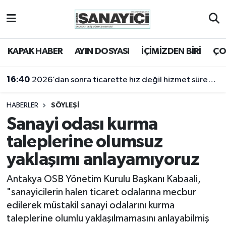
Tekirdağ Nöbetçi Eczaneler
KAPAK HABER
AYIN DOSYASI
İÇİMİZDEN BİRİ
ÇO
Tekirdağ Hava Durumu
16:40
2026’dan sonra ticarette hız değil hizmet sürekliliği öne çıkacak
Tekirdağ Namaz Vakitleri
HABERLER
SÖYLEŞİ
Tekirdağ Trafik Yoğunluk Haritası
Sanayi odası kurma
taleplerine olumsuz
Süper Lig Puan Durumu ve Fikstür
yaklaşımı anlayamıyoruz
Tüm Manşetler
Antakya OSB Yönetim Kurulu Başkanı Kabaali,
"sanayicilerin halen ticaret odalarına mecbur
Son Dakika Haberleri
edilerek müstakil sanayi odalarını kurma
taleplerine olumlu yaklaşılmamasını anlayabilmiş
Haber Arşivi