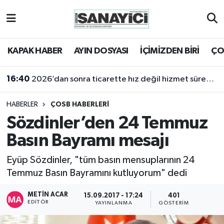
Tekirdağ Nöbetçi Eczaneler
KAPAK HABER
AYIN DOSYASI
İÇİMİZDEN BİRİ
ÇO
Tekirdağ Hava Durumu
16:40
2026’dan sonra ticarette hız değil hizmet sürekliliği öne çıkacak
Tekirdağ Namaz Vakitleri
HABERLER
ÇOSB HABERLERİ
Tekirdağ Trafik Yoğunluk Haritası
Sözdinler’den 24 Temmuz
Basın Bayramı mesajı
Süper Lig Puan Durumu ve Fikstür
Eyüp Sözdinler, "tüm basın mensuplarının 24
Tüm Manşetler
Temmuz Basın Bayramını kutluyorum" dedi
Son Dakika Haberleri
METIN ACAR
15.09.2017 - 17:24
401
EDITÖR
YAYINLANMA
GÖSTERIM
Haber Arşivi