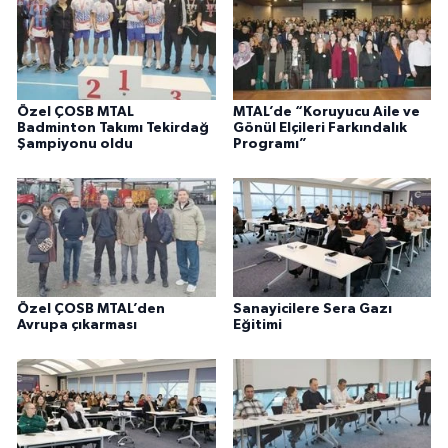
Özel ÇOSB MTAL
MTAL’de “Koruyucu Aile ve
Badminton Takımı Tekirdağ
Gönül Elçileri Farkındalık
Şampiyonu oldu
Programı”
Özel ÇOSB MTAL’den
Sanayicilere Sera Gazı
Avrupa çıkarması
Eğitimi