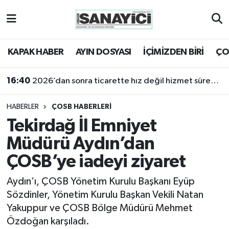
Tekirdağ Nöbetçi Eczaneler
KAPAK HABER
AYIN DOSYASI
İÇİMİZDEN BİRİ
ÇO
Tekirdağ Hava Durumu
16:40
2026’dan sonra ticarette hız değil hizmet sürekliliği öne çıkacak
Tekirdağ Namaz Vakitleri
HABERLER
ÇOSB HABERLERİ
Tekirdağ Trafik Yoğunluk Haritası
Tekirdağ İl Emniyet
Müdürü Aydın’dan
Süper Lig Puan Durumu ve Fikstür
ÇOSB’ye iadeyi ziyaret
Tüm Manşetler
Aydın’ı, ÇOSB Yönetim Kurulu Başkanı Eyüp
Sözdinler, Yönetim Kurulu Başkan Vekili Natan
Son Dakika Haberleri
Yakuppur ve ÇOSB Bölge Müdürü Mehmet
Özdoğan karşıladı.
Haber Arşivi