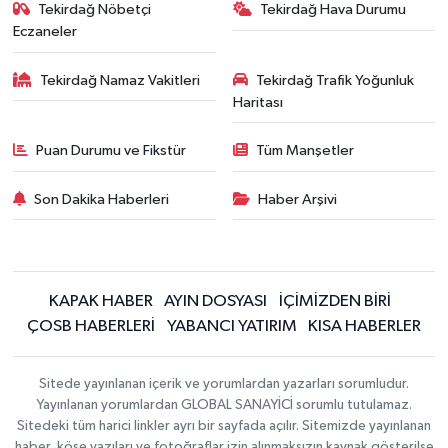
Tekirdağ Nöbetçi
Tekirdağ Hava Durumu
Eczaneler
Tekirdağ Namaz Vakitleri
Tekirdağ Trafik Yoğunluk
Haritası
Puan Durumu ve Fikstür
Tüm Manşetler
Son Dakika Haberleri
Haber Arşivi
KAPAK HABER
AYIN DOSYASI
İÇİMİZDEN BİRİ
ÇOSB HABERLERİ
YABANCI YATIRIM
KISA HABERLER
Sitede yayınlanan içerik ve yorumlardan yazarları sorumludur.
Yayınlanan yorumlardan GLOBAL SANAYİCİ sorumlu tutulamaz.
Sitedeki tüm harici linkler ayrı bir sayfada açılır. Sitemizde yayınlanan
haber, köşe yazıları ve fotoğraflar izin alınmaksızın kaynak gösterilse