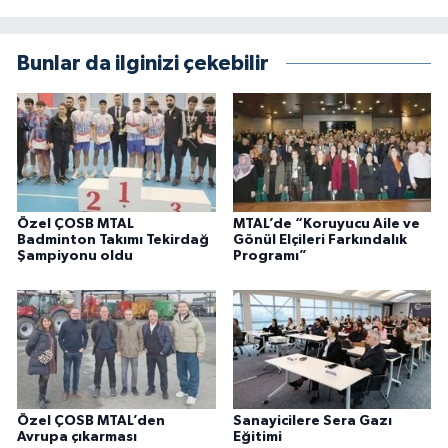
Bunlar da ilginizi çekebilir
Özel ÇOSB MTAL
MTAL’de “Koruyucu Aile ve
Badminton Takımı Tekirdağ
Gönül Elçileri Farkındalık
Şampiyonu oldu
Programı”
Özel ÇOSB MTAL’den
Sanayicilere Sera Gazı
Avrupa çıkarması
Eğitimi