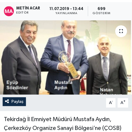
METIN ACAR
11.07.2019 - 13:44
699
EDITÖR
YAYINLANMA
GÖSTERIM
Paylaş
-
+
A
A
Tekirdağ İl Emniyet Müdürü Mustafa Aydın,
Çerkezköy Organize Sanayi Bölgesi’ne (ÇOSB)