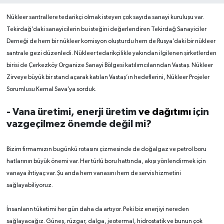
Nükleer santrallere tedarikçi olmak isteyen çok sayıda sanayi kuruluşu var.
Tekirdağ’daki sanayicilerin bu isteğini değerlendiren Tekirdağ Sanayiciler
Derneği de hem bir nükleer komisyon oluşturdu hem de Rusya’daki bir nükleer
santrale gezi düzenledi. Nükleer tedarikçilikle yakından ilgilenen şirketlerden
birisi de Çerkezköy Organize Sanayi Bölgesi katılımcılarından Vastaş. Nükleer
Zirveye büyük bir stand açarak katılan Vastaş’ın hedeflerini, Nükleer Projeler
Sorumlusu Kemal Sava’ya sorduk.
- Vana üretimi, enerji üretim
ve dağıtımı
için
vazgeçilmez önemde değil mi?
Bizim firmamızın bugünkü rotasını çizmesinde de doğalgaz ve petrol boru
hatlarının büyük önemi var. Her türlü boru hattında, akışı yönlendirmek için
vanaya ihtiyaç var. Şu anda hem vanasını hem de servis hizmetini
sağlayabiliyoruz.
İnsanların tüketimi her gün daha da artıyor. Peki biz enerjiyi nereden
sağlayacağız. Güneş, rüzgar, dalga, jeotermal, hidrostatik ve bunun çok