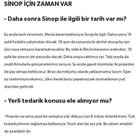
SİNOP İÇİN ZAMAN VAR
- Daha sonra Sinop ile ilgili bir tarih var mı?
Şu anda tarih veremem. Meclis kararı bekleniyor Sinop ile ilgili. Daha sonra 18
aylık fizibilite çalışmaları olacak. 18 ayın da sonunda iki devlet oturup bu işin
olur veya olmazını kararlaştıracaklar. Bu, tabii ki Meclis kararının ardından, 18
aylık bir sürecin de sonunda olacak. Daha oraya vaktimiz var. Tabi orada da
çeşitli firmalarla görüşmelerimiz sürüyor. Şu anda gayet olumlular. İki projeden
de pay almayı bekliyoruz. Biraz da milliyetçi olarak yaklaşmamız lazım. Eğer
siz üretemeyecekseniz, ülke olarak bunu yapamazsak otomatikman yurt
dışından gelecek.
- Yerli tedarik konusu ele alınıyor mu?
- Projede var ama yazılı bir anlaşma yok. Akkuyu için 8 milyar dolarlık kısmı Türk
tedarikçilerinin sağlaması bekleniyor. Yazılı olan bir şey yok. Bu rakam artabilir
de azalabilir de.