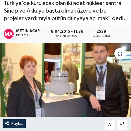
Türkiye’de kurulacak olan iki adet nükleer santral
Sinop ve Akkuyu başta olmak üzere ve bu
projeler yardımıyla bütün dünyaya açılmak” dedi.
METIN ACAR
18.04.2015 - 11:36
2539
EDITÖR
YAYINLANMA
GÖSTERIM
Paylaş
-
+
A
A