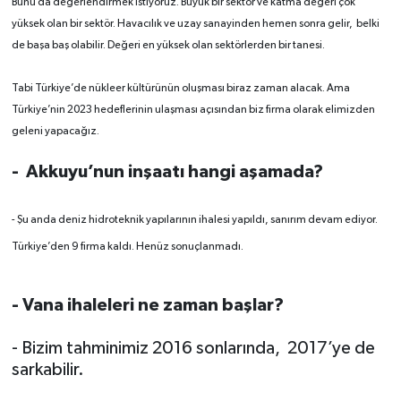
Bunu da değerlendirmek istiyoruz. Büyük bir sektör ve katma değeri çok
yüksek olan bir sektör. Havacılık ve uzay sanayinden hemen sonra gelir, belki
de başa baş olabilir. Değeri en yüksek olan sektörlerden bir tanesi.
Tabi Türkiye’de nükleer kültürünün oluşması biraz zaman alacak. Ama
Türkiye’nin 2023 hedeflerinin ulaşması açısından biz firma olarak elimizden
geleni yapacağız.
- Akkuyu’nun inşaatı hangi aşamada?
- Şu anda deniz hidroteknik yapılarının ihalesi yapıldı, sanırım devam ediyor.
Türkiye’den 9 firma kaldı. Henüz sonuçlanmadı.
- Vana ihaleleri ne zaman başlar?
- Bizim tahminimiz 2016 sonlarında, 2017’ye de
sarkabilir.