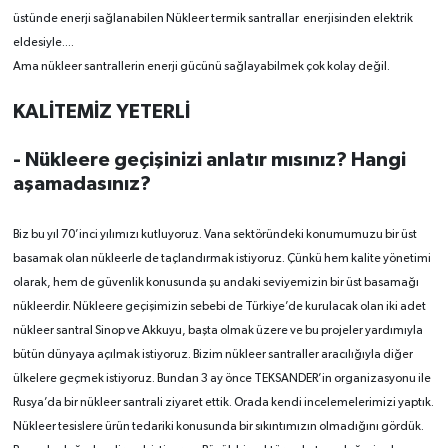
üstünde enerji sağlanabilen Nükleer termik santrallar enerjisinden elektrik
eldesiyle....
Ama nükleer santrallerin enerji gücünü sağlayabilmek çok kolay değil.
KALİTEMİZ YETERLİ
- Nükleere geçişinizi anlatır mısınız? Hangi
aşamadasınız?
Biz bu yıl 70’inci yılımızı kutluyoruz. Vana sektöründeki konumumuzu bir üst
basamak olan nükleerle de taçlandırmak istiyoruz. Çünkü hem kalite yönetimi
olarak, hem de güvenlik konusunda şu andaki seviyemizin bir üst basamağı
nükleerdir. Nükleere geçişimizin sebebi de Türkiye’de kurulacak olan iki adet
nükleer santral Sinop ve Akkuyu, başta olmak üzere ve bu projeler yardımıyla
bütün dünyaya açılmak istiyoruz. Bizim nükleer santraller aracılığıyla diğer
ülkelere geçmek istiyoruz. Bundan 3 ay önce TEKSANDER’in organizasyonu ile
Rusya’da bir nükleer santrali ziyaret ettik. Orada kendi incelemelerimizi yaptık.
Nükleer tesislere ürün tedariki konusunda bir sıkıntımızın olmadığını gördük.