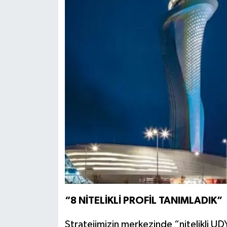
“8 NİTELİKLİ PROFİL TANIMLADIK”
Stratejimizin merkezinde “nitelikli UD