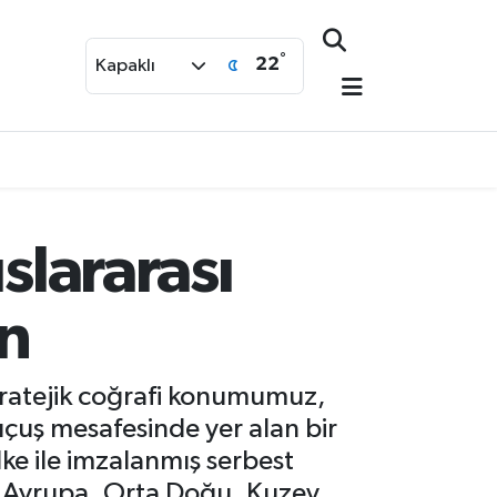
°
22
Kapaklı
slararası
an
tratejik coğrafi konumumuz,
 uçuş mesafesinde yer alan bir
lke ile imzalanmış serbest
l, Avrupa, Orta Doğu, Kuzey