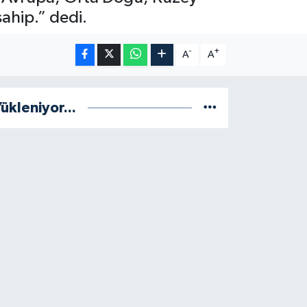
ahip.” dedi.
-
+
A
A
ükleniyor...