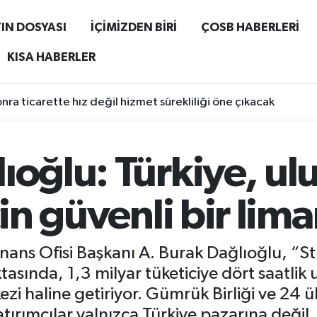
IN DOSYASI
İÇİMİZDEN BİRİ
ÇOSB HABERLERİ
KISA HABERLER
ra ticarette hız değil hizmet sürekliliği öne çıkacak
ıoğlu: Türkiye, ulu
çin güvenli bir lim
nans Ofisi Başkanı A. Burak Dağlıoğlu, “S
ktasında, 1,3 milyar tüketiciye dört saatlik
ezi haline getiriyor. Gümrük Birliği ve 24 ü
atırımcılar yalnızca Türkiye pazarına deği