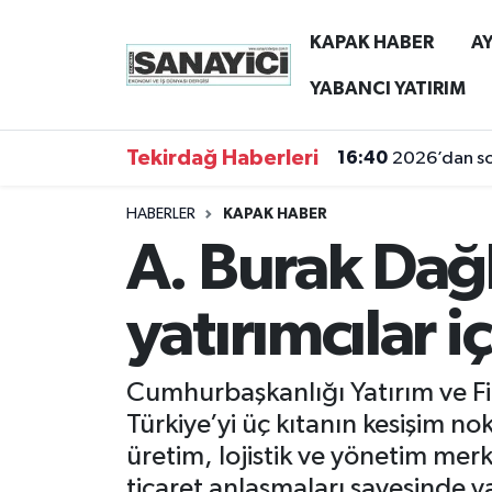
KAPAK HABER
AY
Tekirdağ Nöbetçi Eczaneler
YABANCI YATIRIM
Tekirdağ Hava Durumu
Tekirdağ Haberleri
16:40
2026’dan son
Tekirdağ Namaz Vakitleri
HABERLER
KAPAK HABER
A. Burak Dağl
Tekirdağ Trafik Yoğunluk Haritası
Süper Lig Puan Durumu ve Fikstür
yatırımcılar i
Tüm Manşetler
Cumhurbaşkanlığı Yatırım ve Fi
Son Dakika Haberleri
Türkiye’yi üç kıtanın kesişim no
üretim, lojistik ve yönetim merk
Haber Arşivi
ticaret anlaşmaları sayesinde y