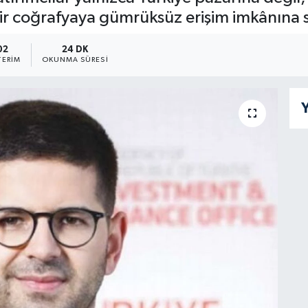
bir coğrafyaya gümrüksüz erişim imkânına s
02
24 DK
ERIM
OKUNMA SÜRESI
Y