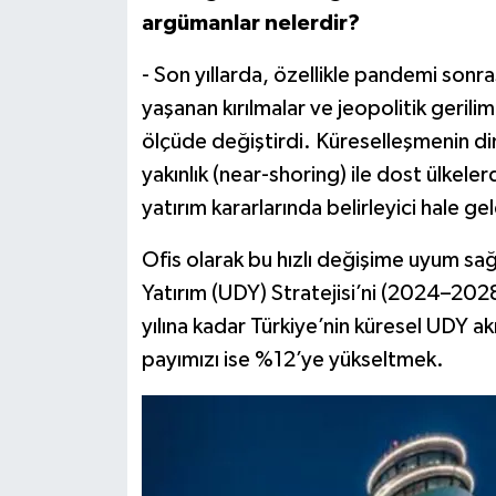
argümanlar nelerdir?
- Son yıllarda, özellikle pandemi sonr
yaşanan kırılmalar ve jeopolitik gerilim
ölçüde değiştirdi. Küreselleşmenin 
yakınlık (near-shoring) ile dost ülkele
yatırım kararlarında belirleyici hale gel
Ofis olarak bu hızlı değişime uyum sa
Yatırım (UDY) Stratejisi’ni (2024–20
yılına kadar Türkiye’nin küresel UDY a
payımızı ise %12’ye yükseltmek.