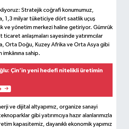
kliyoruz: Stratejik coğrafi konumumuz,
a, 1,3 milyar tüketiciye dört saatlik uçuş
tik ve yönetim merkezi haline getiriyor. Gümrük
st ticaret anlaşmaları sayesinde yatırımcılar
pa, Orta Doğu, Kuzey Afrika ve Orta Asya gibi
m imkânına sahip.
u: Çin’in yeni hedefi nitelikli üretimin
e
nerji ve dijital altyapımız, organize sanayi
eknoparklar gibi yatırımcıya hazır alanlarımızla
retim kapasitemiz, dayanıklı ekonomik yapımız