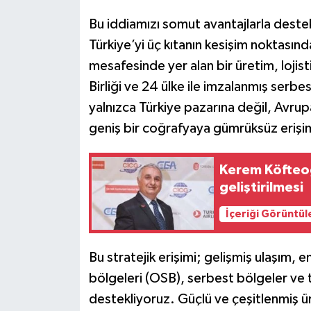
Bu iddiamızı somut avantajlarla deste
Türkiye’yi üç kıtanın kesişim noktasınd
mesafesinde yer alan bir üretim, lojis
Birliği ve 24 ülke ile imzalanmış serbe
yalnızca Türkiye pazarına değil, Avru
geniş bir coğrafyaya gümrüksüz erişi
Kerem Köfteoğl
geliştirilmesi
İçeriği Görüntül
Bu stratejik erişimi; gelişmiş ulaşım, e
bölgeleri (OSB), serbest bölgeler ve t
destekliyoruz. Güçlü ve çeşitlenmiş ü