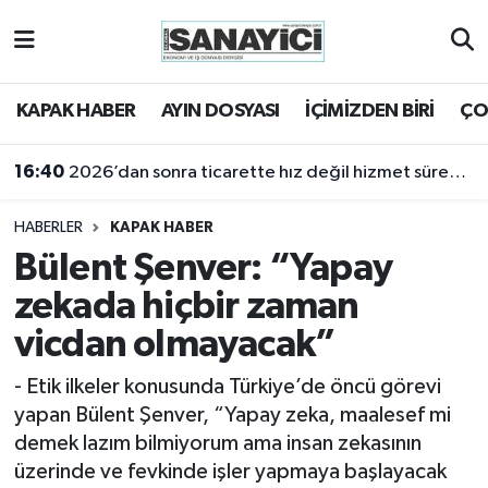
Tekirdağ Nöbetçi Eczaneler
KAPAK HABER
AYIN DOSYASI
İÇİMİZDEN BİRİ
ÇO
Tekirdağ Hava Durumu
16:18
2025 yılı sanayi açısından bir kayıp yıldı
Tekirdağ Namaz Vakitleri
HABERLER
KAPAK HABER
Tekirdağ Trafik Yoğunluk Haritası
Bülent Şenver: “Yapay
zekada hiçbir zaman
Süper Lig Puan Durumu ve Fikstür
vicdan olmayacak”
Tüm Manşetler
​​​​​​​- Etik ilkeler konusunda Türkiye’de öncü görevi
yapan Bülent Şenver, “Yapay zeka, maalesef mi
Son Dakika Haberleri
demek lazım bilmiyorum ama insan zekasının
üzerinde ve fevkinde işler yapmaya başlayacak
Haber Arşivi