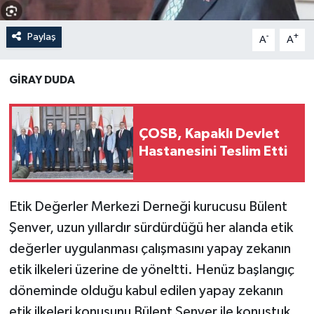
Paylaş
-
+
A
A
GİRAY DUDA
ÇOSB, Kapaklı Devlet
Hastanesini Teslim Etti
Etik Değerler Merkezi Derneği kurucusu Bülent
Şenver, uzun yıllardır sürdürdüğü her alanda etik
değerler uygulanması çalışmasını yapay zekanın
etik ilkeleri üzerine de yöneltti. Henüz başlangıç
döneminde olduğu kabul edilen yapay zekanın
etik ilkeleri konusunu Bülent Şenver ile konuştuk.