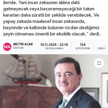
ileride. Yani insan zekasının aklına dahi
gelmeyecek veya beceremeyeceği bir takım
kararları daha süratli bir şekilde verebilecek. Ve
yapay zekada maalesef insan zekasında,
beyninde ve kalbinde bulunan vicdan dediğimiz
şeyin olmaması önemli bir eksiklik olacak.” dedi.
METIN ACAR
16.11.2025 - 23:16
154
2
EDITÖR
YAYINLANMA
GÖSTERIM
OKUNM