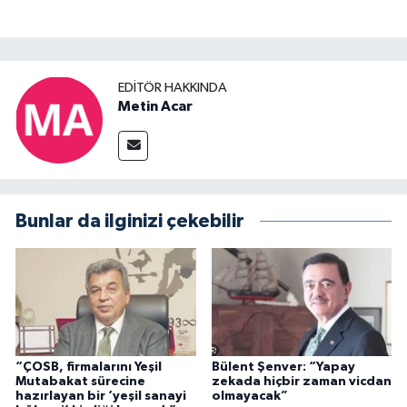
EDITÖR HAKKINDA
Metin Acar
Bunlar da ilginizi çekebilir
“ÇOSB, firmalarını Yeşil
Bülent Şenver: “Yapay
Mutabakat sürecine
zekada hiçbir zaman vicdan
hazırlayan bir ‘yeşil sanayi
olmayacak”