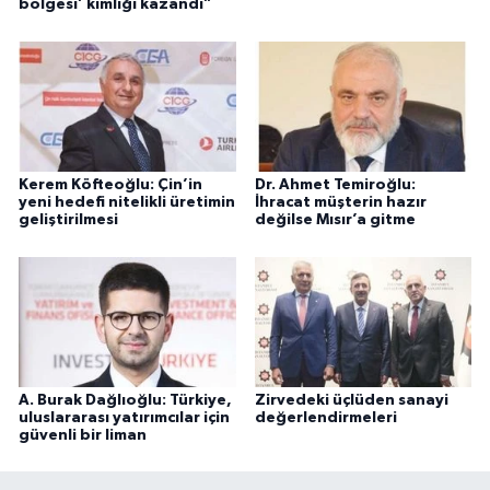
bölgesi’ kimliği kazandı”
Kerem Köfteoğlu: Çin’in
Dr. Ahmet Temiroğlu:
yeni hedefi nitelikli üretimin
İhracat müşterin hazır
geliştirilmesi
değilse Mısır’a gitme
A. Burak Dağlıoğlu: Türkiye,
Zirvedeki üçlüden sanayi
uluslararası yatırımcılar için
değerlendirmeleri
güvenli bir liman