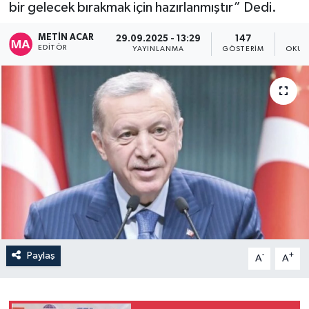
bir gelecek bırakmak için hazırlanmıştır” Dedi.
METIN ACAR
29.09.2025 - 13:29
147
EDITÖR
YAYINLANMA
GÖSTERIM
OKUN
Paylaş
-
+
A
A