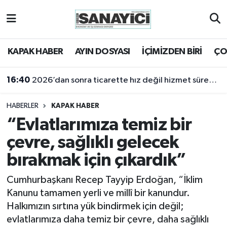
Tekirdağ Nöbetçi Eczaneler
KAPAK HABER
AYIN DOSYASI
İÇİMİZDEN BİRİ
ÇO
Tekirdağ Hava Durumu
16:40
2026’dan sonra ticarette hız değil hizmet sürekliliği öne çıkacak
Tekirdağ Namaz Vakitleri
HABERLER
KAPAK HABER
Tekirdağ Trafik Yoğunluk Haritası
“Evlatlarımıza temiz bir
çevre, sağlıklı gelecek
Süper Lig Puan Durumu ve Fikstür
bırakmak için çıkardık”
Tüm Manşetler
​​​​​​​Cumhurbaşkanı Recep Tayyip Erdoğan, “İklim
Kanunu tamamen yerli ve millî bir kanundur.
Son Dakika Haberleri
Halkımızın sırtına yük bindirmek için değil;
evlatlarımıza daha temiz bir çevre, daha sağlıklı
Haber Arşivi