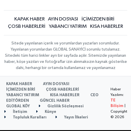
KAPAK HABER
AYIN DOSYASI
İÇİMİZDEN BİRİ
ÇOSB HABERLERİ
YABANCI YATIRIM
KISA HABERLER
Sitede yayınlanan içerik ve yorumlardan yazarları sorumludur.
Yayınlanan yorumlardan GLOBAL SANAYİCİ sorumlu tutulamaz.
Sitedeki tüm harici linkler ayrı bir sayfada açılır. Sitemizde yayınlanan
haber, köşe yazıları ve fotoğraflar izin alınmaksızın kaynak gösterilse
dahi, herhangi bir ortamda kullanılamaz ve yayınlanamaz
KAPAK HABER
AYIN DOSYASI
Haber
İÇİMİZDEN BİRİ
ÇOSB HABERLERİ
Yazılımı:
YABANCI YATIRIM
KISA HABERLER
CEO
TE
EDİTÖRDEN
GÜNCEL HABER
Bilişim
|
GLOBAL KÖY
Gizlilik Sözleşmesi
Copyright
İletişim
Künye
© 2026
Topluluk Kuralları
Yayın İlkeleri