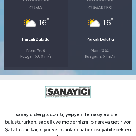
CUMA
CUMARTESI
°
°
16
16
Parçalı Bulutlu
Parçalı Bulutlu
Nem: %69
Nem: %65
Rüzgar: 6.00 m/s
Rüzgar: 2.61 m/s
sanayicidergisicomtr, yepyeni temasıyla sizleri
buluştururken, sadelik ve modernizmi bir araya getiriyor.
Şatafattan kaçınıyor ve insanlara haber okuyabilecekleri