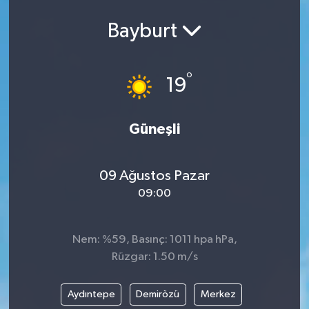
Bayburt
°
19
Güneşli
09 Ağustos Pazar
09:00
Nem: %59, Basınç: 1011 hpa hPa,
Rüzgar: 1.50 m/s
Aydıntepe
Demirözü
Merkez