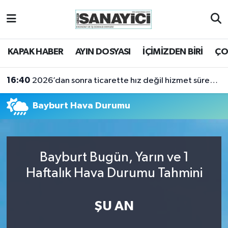
Tekirdağ Nöbetçi Eczaneler
KAPAK HABER
AYIN DOSYASI
İÇİMİZDEN BİRİ
ÇO
Tekirdağ Hava Durumu
16:40
2026’dan sonra ticarette hız değil hizmet sürekliliği öne çıkacak
Tekirdağ Namaz Vakitleri
Bayburt Hava Durumu
Tekirdağ Trafik Yoğunluk Haritası
Süper Lig Puan Durumu ve Fikstür
Bayburt Bugün, Yarın ve 1
Tüm Manşetler
Haftalık Hava Durumu Tahmini
Son Dakika Haberleri
ŞU AN
Haber Arşivi