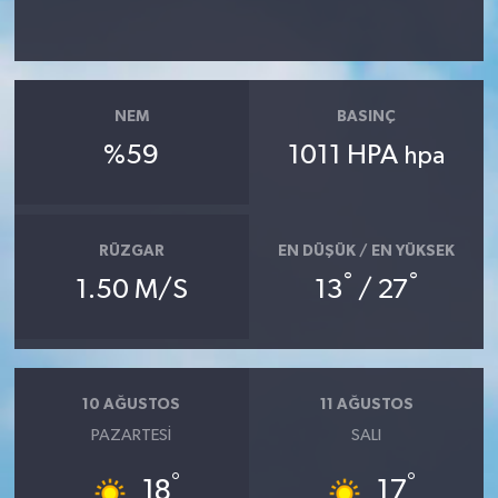
NEM
BASINÇ
%59
1011 HPA
hpa
RÜZGAR
EN DÜŞÜK / EN YÜKSEK
°
°
1.50 M/S
13
/ 27
10 AĞUSTOS
11 AĞUSTOS
PAZARTESI
SALI
°
°
18
17