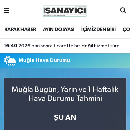
Tekirdağ Nöbetçi Eczaneler
KAPAK HABER
AYIN DOSYASI
İÇİMİZDEN BİRİ
ÇO
Tekirdağ Hava Durumu
16:40
2026’dan sonra ticarette hız değil hizmet sürekliliği öne çıkacak
Tekirdağ Namaz Vakitleri
Muğla Hava Durumu
Tekirdağ Trafik Yoğunluk Haritası
Süper Lig Puan Durumu ve Fikstür
Muğla Bugün, Yarın ve 1 Haftalık
Tüm Manşetler
Hava Durumu Tahmini
Son Dakika Haberleri
ŞU AN
Haber Arşivi