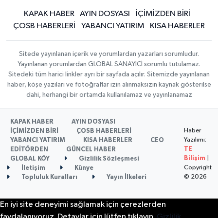
KAPAK HABER
AYIN DOSYASI
İÇİMİZDEN BİRİ
ÇOSB HABERLERİ
YABANCI YATIRIM
KISA HABERLER
Sitede yayınlanan içerik ve yorumlardan yazarları sorumludur.
Yayınlanan yorumlardan GLOBAL SANAYİCİ sorumlu tutulamaz.
Sitedeki tüm harici linkler ayrı bir sayfada açılır. Sitemizde yayınlanan
haber, köşe yazıları ve fotoğraflar izin alınmaksızın kaynak gösterilse
dahi, herhangi bir ortamda kullanılamaz ve yayınlanamaz
KAPAK HABER
AYIN DOSYASI
Haber
İÇİMİZDEN BİRİ
ÇOSB HABERLERİ
Yazılımı:
YABANCI YATIRIM
KISA HABERLER
CEO
TE
EDİTÖRDEN
GÜNCEL HABER
Bilişim
|
GLOBAL KÖY
Gizlilik Sözleşmesi
Copyright
İletişim
Künye
© 2026
Topluluk Kuralları
Yayın İlkeleri
En iyi site deneyimi sağlamak için çerezlerden
faydalanıyoruz. Detaylar için lütfen tıklayın.
Gizlilik