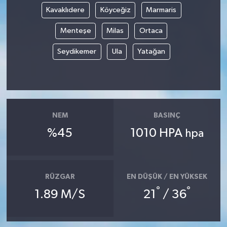
Kavaklıdere
Köyceğiz
Marmaris
Menteşe
Milas
Ortaca
Seydikemer
Ula
Yatağan
NEM
BASINÇ
%45
1010 HPA
hpa
RÜZGAR
EN DÜŞÜK / EN YÜKSEK
°
°
1.89 M/S
21
/ 36