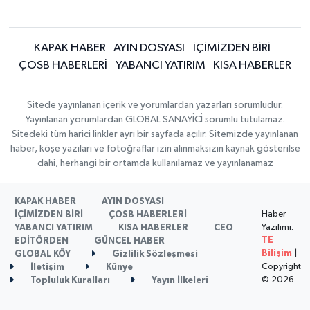
KAPAK HABER
AYIN DOSYASI
İÇİMİZDEN BİRİ
ÇOSB HABERLERİ
YABANCI YATIRIM
KISA HABERLER
Sitede yayınlanan içerik ve yorumlardan yazarları sorumludur.
Yayınlanan yorumlardan GLOBAL SANAYİCİ sorumlu tutulamaz.
Sitedeki tüm harici linkler ayrı bir sayfada açılır. Sitemizde yayınlanan
haber, köşe yazıları ve fotoğraflar izin alınmaksızın kaynak gösterilse
dahi, herhangi bir ortamda kullanılamaz ve yayınlanamaz
KAPAK HABER
AYIN DOSYASI
Haber
İÇİMİZDEN BİRİ
ÇOSB HABERLERİ
Yazılımı:
YABANCI YATIRIM
KISA HABERLER
CEO
TE
EDİTÖRDEN
GÜNCEL HABER
Bilişim
|
GLOBAL KÖY
Gizlilik Sözleşmesi
Copyright
İletişim
Künye
© 2026
Topluluk Kuralları
Yayın İlkeleri