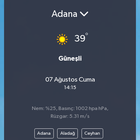
Adana
°
39
Güneşli
07 Ağustos Cuma
14:15
Nem: %25, Basınç: 1002 hpa hPa,
Rüzgar: 5.31 m/s
Adana
Aladağ
Ceyhan