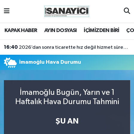
Tekirdağ Nöbetçi Eczaneler
KAPAK HABER
AYIN DOSYASI
İÇİMİZDEN BİRİ
ÇO
Tekirdağ Hava Durumu
16:40
2026’dan sonra ticarette hız değil hizmet sürekliliği öne çıkacak
Tekirdağ Namaz Vakitleri
İmamoğlu Hava Durumu
Tekirdağ Trafik Yoğunluk Haritası
Süper Lig Puan Durumu ve Fikstür
İmamoğlu Bugün, Yarın ve 1
Tüm Manşetler
Haftalık Hava Durumu Tahmini
Son Dakika Haberleri
ŞU AN
Haber Arşivi