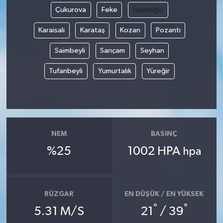
Çukurova
Feke
İmamoğlu
Karaisalı
Karataş
Kozan
Pozantı
Saimbeyli
Sarıçam
Seyhan
Tufanbeyli
Yumurtalık
Yüreğir
NEM
BASINÇ
%25
1002 HPA
hpa
RÜZGAR
EN DÜŞÜK / EN YÜKSEK
°
°
5.31 M/S
21
/ 39