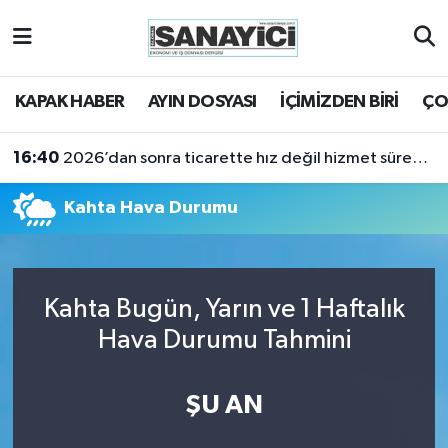
Tekirdağ Nöbetçi Eczaneler
KAPAK HABER
AYIN DOSYASI
İÇİMİZDEN BİRİ
ÇO
Tekirdağ Hava Durumu
16:40
2026’dan sonra ticarette hız değil hizmet sürekliliği öne çıkacak
Tekirdağ Namaz Vakitleri
Kahta Hava Durumu
Tekirdağ Trafik Yoğunluk Haritası
Süper Lig Puan Durumu ve Fikstür
Kahta Bugün, Yarın ve 1 Haftalık
Tüm Manşetler
Hava Durumu Tahmini
Son Dakika Haberleri
ŞU AN
Haber Arşivi