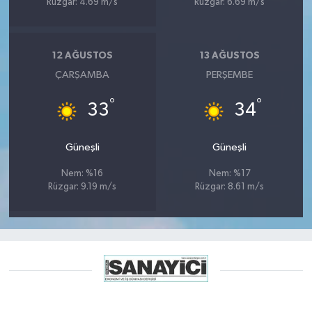
Rüzgar: 4.69 m/s
Rüzgar: 6.69 m/s
12 AĞUSTOS
13 AĞUSTOS
ÇARŞAMBA
PERŞEMBE
°
°
33
34
Güneşli
Güneşli
Nem: %16
Nem: %17
Rüzgar: 9.19 m/s
Rüzgar: 8.61 m/s