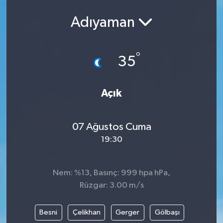
Adıyaman
°
35
Açık
07 Ağustos Cuma
19:30
Nem: %13, Basınç: 999 hpa hPa,
Rüzgar: 3.00 m/s
Besni
Çelikhan
Gerger
Gölbaşı