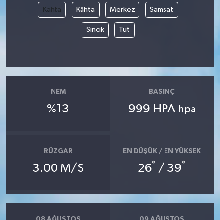
Kahta
Kâhta
Merkez
Samsat
Sincik
Tut
NEM
BASINÇ
%13
999 HPA
hpa
RÜZGAR
EN DÜŞÜK / EN YÜKSEK
°
°
3.00 M/S
26
/ 39
08 AĞUSTOS
09 AĞUSTOS