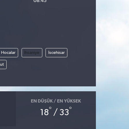
08:45
Hocalar
İhsaniye
İscehisar
ut
EN DÜŞÜK / EN YÜKSEK
°
°
18
/ 33