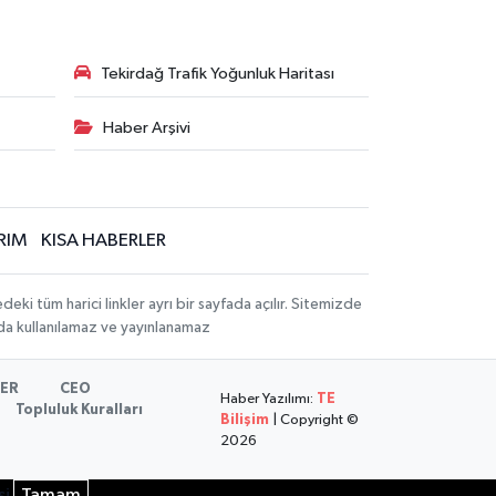
Tekirdağ Trafik Yoğunluk Haritası
Haber Arşivi
RIM
KISA HABERLER
 tüm harici linkler ayrı bir sayfada açılır. Sitemizde
mda kullanılamaz ve yayınlanamaz
LER
CEO
Haber Yazılımı:
TE
Topluluk Kuralları
Bilişim
| Copyright ©
2026
si
Tamam