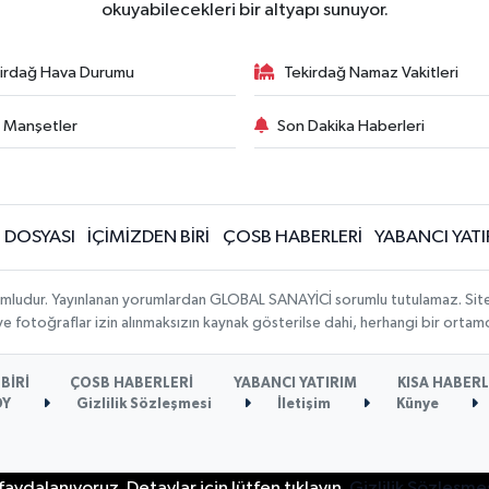
okuyabilecekleri bir altyapı sunuyor.
irdağ Hava Durumu
Tekirdağ Namaz Vakitleri
 Manşetler
Son Dakika Haberleri
N DOSYASI
İÇİMİZDEN BİRİ
ÇOSB HABERLERİ
YABANCI YATI
umludur. Yayınlanan yorumlardan GLOBAL SANAYİCİ sorumlu tutulamaz. Sitedeki
 ve fotoğraflar izin alınmaksızın kaynak gösterilse dahi, herhangi bir orta
BİRİ
ÇOSB HABERLERİ
YABANCI YATIRIM
KISA HABER
ÖY
Gizlilik Sözleşmesi
İletişim
Künye
aydalanıyoruz. Detaylar için lütfen tıklayın.
Gizlilik Sözleşme