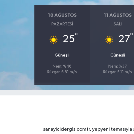
10 AĞUSTOS
11 AĞUSTOS
PAZARTESI
SALI
°
°
25
27
Güneşli
Güneşli
Nem: %46
Nem: %37
Rüzgar: 6.81 m/s
Rüzgar: 5.11 m/s
sanayicidergisicomtr, yepyeni temasıyla s