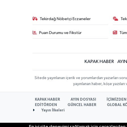
Tekirdağ Nöbetçi Eczaneler
Tek
Puan Durumu ve Fikstür
Tüm
KAPAK HABER
AYI
Sitede yayınlanan içerik ve yorumlardan yazarları sor
yayınlanan haber, köşe yazıları
KAPAK HABER
AYIN DOSYASI
İÇİMİZDEN 
EDİTÖRDEN
GÜNCEL HABER
GLOBAL K
Yayın İlkeleri
En iyi site deneyimi sağlamak için çerezlerden f