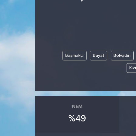
Başmakçı
Bayat
Bolvadin
Kız
NEM
%49