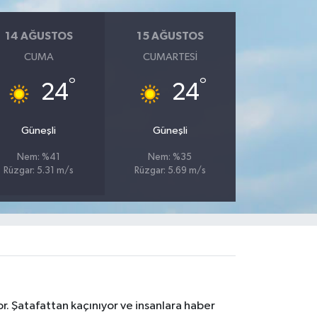
14 AĞUSTOS
15 AĞUSTOS
CUMA
CUMARTESI
°
°
24
24
Güneşli
Güneşli
Nem: %41
Nem: %35
Rüzgar: 5.31 m/s
Rüzgar: 5.69 m/s
r. Şatafattan kaçınıyor ve insanlara haber