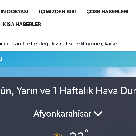
IN DOSYASI
İÇİMİZDEN BİRİ
ÇOSB HABERLERİ
KISA HABERLER
ra ticarette hız değil hizmet sürekliliği öne çıkacak
u
ün, Yarın ve 1 Haftalık Hava D
Afyonkarahisar
°