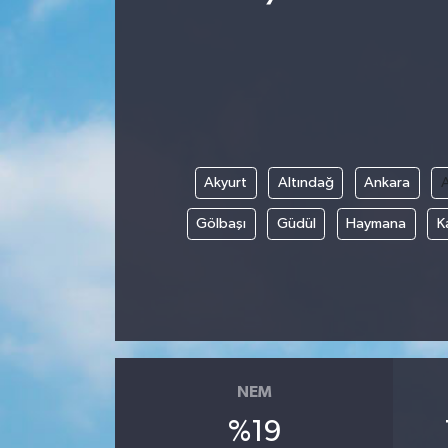
Akyurt
Altındağ
Ankara
Gölbaşı
Güdül
Haymana
K
NEM
%19