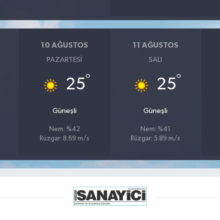
10 AĞUSTOS
11 AĞUSTOS
PAZARTESI
SALI
°
°
25
25
Güneşli
Güneşli
Nem: %42
Nem: %41
Rüzgar: 8.69 m/s
Rüzgar: 5.89 m/s