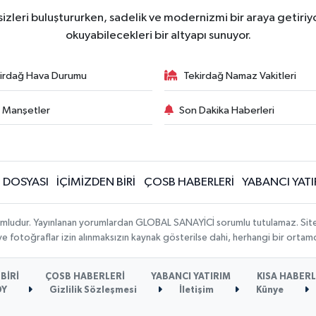
izleri buluştururken, sadelik ve modernizmi bir araya getiriyo
okuyabilecekleri bir altyapı sunuyor.
irdağ Hava Durumu
Tekirdağ Namaz Vakitleri
 Manşetler
Son Dakika Haberleri
N DOSYASI
İÇİMİZDEN BİRİ
ÇOSB HABERLERİ
YABANCI YATI
umludur. Yayınlanan yorumlardan GLOBAL SANAYİCİ sorumlu tutulamaz. Sitedeki
 ve fotoğraflar izin alınmaksızın kaynak gösterilse dahi, herhangi bir orta
BİRİ
ÇOSB HABERLERİ
YABANCI YATIRIM
KISA HABER
ÖY
Gizlilik Sözleşmesi
İletişim
Künye