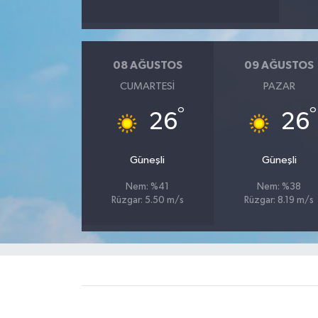
08 AĞUSTOS
09 AĞUSTOS
CUMARTESI
PAZAR
°
°
26
26
Güneşli
Güneşli
Nem: %41
Nem: %38
Rüzgar: 5.50 m/s
Rüzgar: 8.19 m/s