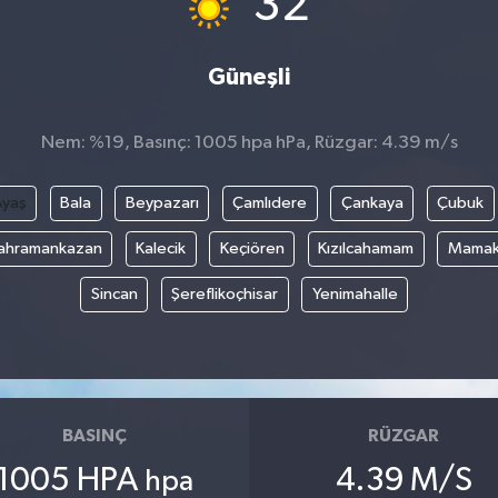
32
Güneşli
Nem: %19, Basınç: 1005 hpa hPa, Rüzgar: 4.39 m/s
Ayaş
Bala
Beypazarı
Çamlıdere
Çankaya
Çubuk
ahramankazan
Kalecik
Keçiören
Kızılcahamam
Mama
Sincan
Şereflikoçhisar
Yenimahalle
BASINÇ
RÜZGAR
1005 HPA
4.39 M/S
hpa