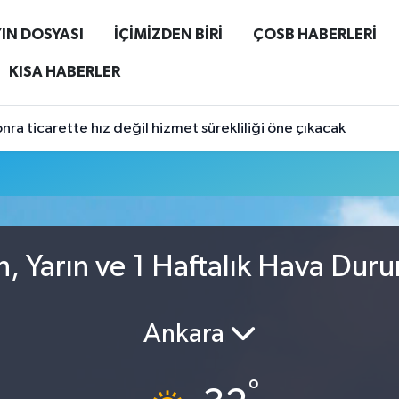
IN DOSYASI
İÇİMİZDEN BİRİ
ÇOSB HABERLERİ
KISA HABERLER
ra ticarette hız değil hizmet sürekliliği öne çıkacak
, Yarın ve 1 Haftalık Hava Dur
Ankara
°