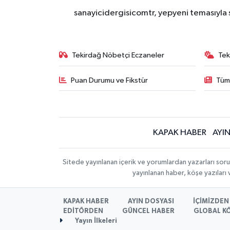
sanayicidergisicomtr, yepyeni temasıyla s
Tekirdağ Nöbetçi Eczaneler
Tek
Puan Durumu ve Fikstür
Tüm
KAPAK HABER
AYI
Sitede yayınlanan içerik ve yorumlardan yazarları sor
yayınlanan haber, köşe yazıları
KAPAK HABER
AYIN DOSYASI
İÇİMİZDEN 
EDİTÖRDEN
GÜNCEL HABER
GLOBAL K
Yayın İlkeleri