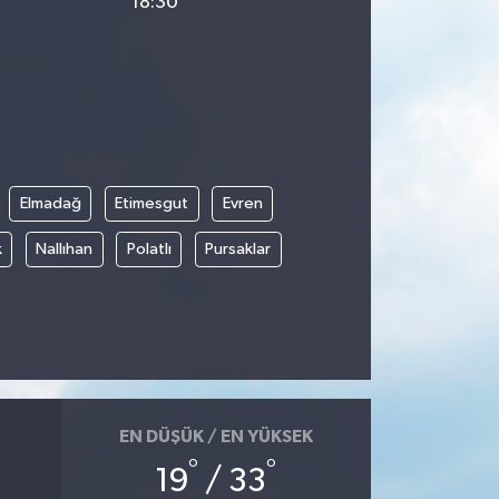
18:30
Elmadağ
Etimesgut
Evren
k
Nallıhan
Polatlı
Pursaklar
EN DÜŞÜK / EN YÜKSEK
°
°
19
/ 33