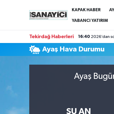
KAPAK HABER
AY
Tekirdağ Nöbetçi Eczaneler
YABANCI YATIRIM
Tekirdağ Hava Durumu
Tekirdağ Haberleri
16:40
2026’dan son
Tekirdağ Namaz Vakitleri
Ayaş Hava Durumu
Tekirdağ Trafik Yoğunluk Haritası
Süper Lig Puan Durumu ve Fikstür
Ayaş Bugün
Tüm Manşetler
Son Dakika Haberleri
ŞU AN
Haber Arşivi