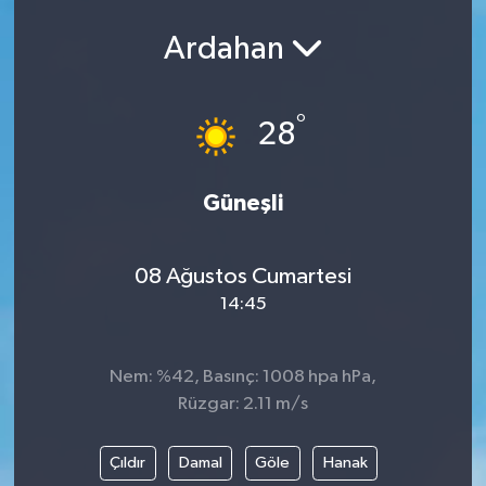
Ardahan
°
28
Güneşli
08 Ağustos Cumartesi
14:45
Nem: %42, Basınç: 1008 hpa hPa,
Rüzgar: 2.11 m/s
Çıldır
Damal
Göle
Hanak