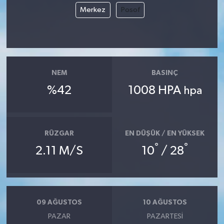
Merkez
Posof
NEM
BASINÇ
%42
1008 HPA
hpa
RÜZGAR
EN DÜŞÜK / EN YÜKSEK
°
°
2.11 M/S
10
/ 28
09 AĞUSTOS
10 AĞUSTOS
PAZAR
PAZARTESI