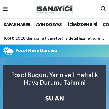
Tekirdağ Nöbetçi Eczaneler
KAPAK HABER
AYIN DOSYASI
İÇİMİZDEN BİRİ
ÇO
Tekirdağ Hava Durumu
16:40
2026’dan sonra ticarette hız değil hizmet sürekliliği öne çıkacak
Tekirdağ Namaz Vakitleri
Posof Hava Durumu
Tekirdağ Trafik Yoğunluk Haritası
Süper Lig Puan Durumu ve Fikstür
Posof Bugün, Yarın ve 1 Haftalık
Tüm Manşetler
Hava Durumu Tahmini
Son Dakika Haberleri
ŞU AN
Haber Arşivi