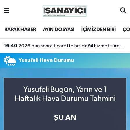
Tekirdağ Nöbetçi Eczaneler
KAPAK HABER
AYIN DOSYASI
İÇİMİZDEN BİRİ
ÇO
Tekirdağ Hava Durumu
16:40
2026’dan sonra ticarette hız değil hizmet sürekliliği öne çıkacak
Tekirdağ Namaz Vakitleri
Yusufeli Hava Durumu
Tekirdağ Trafik Yoğunluk Haritası
Süper Lig Puan Durumu ve Fikstür
Yusufeli Bugün, Yarın ve 1
Tüm Manşetler
Haftalık Hava Durumu Tahmini
Son Dakika Haberleri
ŞU AN
Haber Arşivi