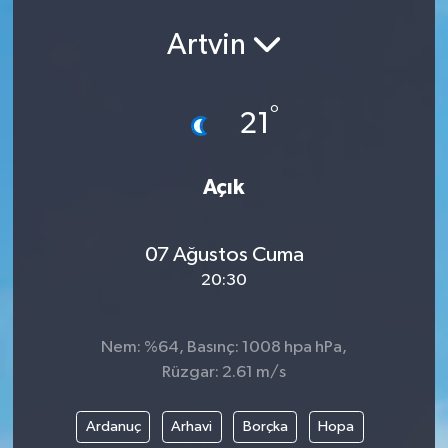
Artvin
°
21
Açık
07 Ağustos Cuma
20:30
Nem: %64, Basınç: 1008 hpa hPa,
Rüzgar: 2.61 m/s
Ardanuç
Arhavi
Borçka
Hopa