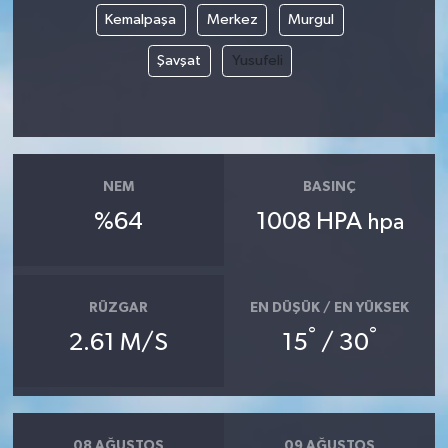
Kemalpaşa
Merkez
Murgul
Şavşat
Yusufeli
NEM
BASINÇ
%64
1008 HPA
hpa
RÜZGAR
EN DÜŞÜK / EN YÜKSEK
°
°
2.61 M/S
15
/ 30
08 AĞUSTOS
09 AĞUSTOS