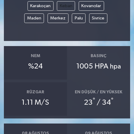
Karakoçan
Keban
Kovancılar
Maden
Merkez
Palu
Sivrice
NEM
BASINÇ
%24
1005 HPA
hpa
RÜZGAR
EN DÜŞÜK / EN YÜKSEK
°
°
1.11 M/S
23
/ 34
08 AĞUSTOS
09 AĞUSTOS