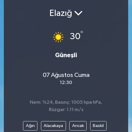
Elazığ
°
30
Güneşli
07 Ağustos Cuma
12:30
Nem: %24, Basınç: 1005 hpa hPa,
Rüzgar: 1.11 m/s
Ağın
Alacakaya
Arıcak
Baskil