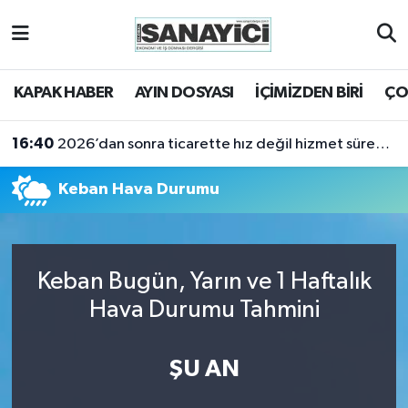
Tekirdağ Nöbetçi Eczaneler
KAPAK HABER
AYIN DOSYASI
İÇİMİZDEN BİRİ
ÇO
Tekirdağ Hava Durumu
16:40
2026’dan sonra ticarette hız değil hizmet sürekliliği öne çıkacak
Tekirdağ Namaz Vakitleri
Keban Hava Durumu
Tekirdağ Trafik Yoğunluk Haritası
Süper Lig Puan Durumu ve Fikstür
Keban Bugün, Yarın ve 1 Haftalık
Tüm Manşetler
Hava Durumu Tahmini
Son Dakika Haberleri
ŞU AN
Haber Arşivi