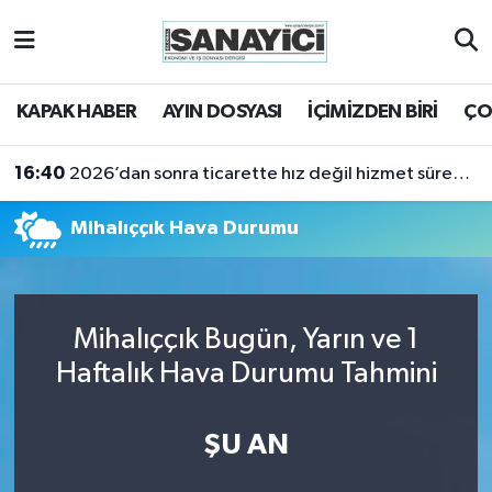
Tekirdağ Nöbetçi Eczaneler
KAPAK HABER
AYIN DOSYASI
İÇİMİZDEN BİRİ
ÇO
Tekirdağ Hava Durumu
16:40
2026’dan sonra ticarette hız değil hizmet sürekliliği öne çıkacak
Tekirdağ Namaz Vakitleri
Mihalıççık Hava Durumu
Tekirdağ Trafik Yoğunluk Haritası
Süper Lig Puan Durumu ve Fikstür
Mihalıççık Bugün, Yarın ve 1
Tüm Manşetler
Haftalık Hava Durumu Tahmini
Son Dakika Haberleri
ŞU AN
Haber Arşivi