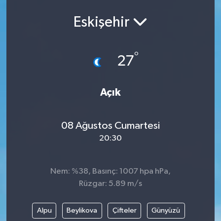
Eskişehir
°
27
Açık
08 Ağustos Cumartesi
20:30
Nem: %38, Basınç: 1007 hpa hPa,
Rüzgar: 5.89 m/s
Alpu
Beylikova
Çifteler
Günyüzü