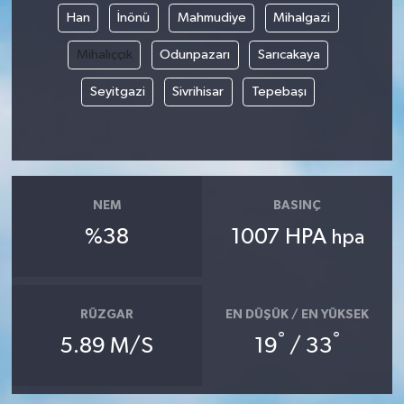
Han
İnönü
Mahmudiye
Mihalgazi
Mihalıççık
Odunpazarı
Sarıcakaya
Seyitgazi
Sivrihisar
Tepebaşı
NEM
BASINÇ
%38
1007 HPA
hpa
RÜZGAR
EN DÜŞÜK / EN YÜKSEK
°
°
5.89 M/S
19
/ 33