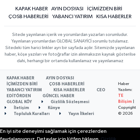
KAPAK HABER
AYIN DOSYASI
İÇİMİZDEN BİRİ
ÇOSB HABERLERİ
YABANCI YATIRIM
KISA HABERLER
Sitede yayınlanan içerik ve yorumlardan yazarları sorumludur.
Yayınlanan yorumlardan GLOBAL SANAYİCİ sorumlu tutulamaz.
Sitedeki tüm harici linkler ayrı bir sayfada açılır. Sitemizde yayınlanan
haber, köşe yazıları ve fotoğraflar izin alınmaksızın kaynak gösterilse
dahi, herhangi bir ortamda kullanılamaz ve yayınlanamaz
KAPAK HABER
AYIN DOSYASI
Haber
İÇİMİZDEN BİRİ
ÇOSB HABERLERİ
Yazılımı:
YABANCI YATIRIM
KISA HABERLER
CEO
TE
EDİTÖRDEN
GÜNCEL HABER
Bilişim
|
GLOBAL KÖY
Gizlilik Sözleşmesi
Copyright
İletişim
Künye
© 2026
Topluluk Kuralları
Yayın İlkeleri
En iyi site deneyimi sağlamak için çerezlerden
faydalanıyoruz. Detaylar için lütfen tıklayın.
Gizlilik