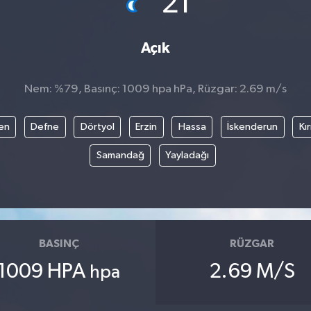
21
Açık
Nem: %79, Basınç: 1009 hpa hPa, Rüzgar: 2.69 m/s
en
Defne
Dörtyol
Erzin
Hassa
İskenderun
Kı
Samandağ
Yayladağı
BASINÇ
RÜZGAR
1009 HPA
2.69 M/S
hpa