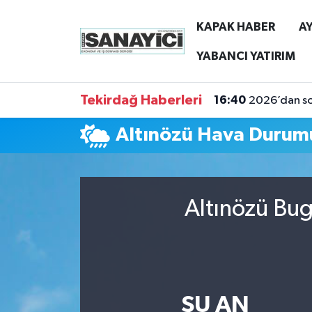
KAPAK HABER
AY
Tekirdağ Nöbetçi Eczaneler
YABANCI YATIRIM
Tekirdağ Hava Durumu
Tekirdağ Haberleri
16:40
2026’dan son
Tekirdağ Namaz Vakitleri
Altınözü Hava Durum
Tekirdağ Trafik Yoğunluk Haritası
Süper Lig Puan Durumu ve Fikstür
Altınözü Bug
Tüm Manşetler
Son Dakika Haberleri
ŞU AN
Haber Arşivi