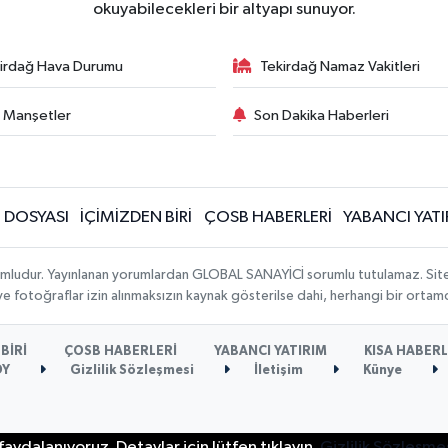
okuyabilecekleri bir altyapı sunuyor.
irdağ Hava Durumu
Tekirdağ Namaz Vakitleri
 Manşetler
Son Dakika Haberleri
N DOSYASI
İÇİMİZDEN BİRİ
ÇOSB HABERLERİ
YABANCI YATI
umludur. Yayınlanan yorumlardan GLOBAL SANAYİCİ sorumlu tutulamaz. Sitedeki
 ve fotoğraflar izin alınmaksızın kaynak gösterilse dahi, herhangi bir orta
BİRİ
ÇOSB HABERLERİ
YABANCI YATIRIM
KISA HABER
ÖY
Gizlilik Sözleşmesi
İletişim
Künye
aydalanıyoruz. Detaylar için lütfen tıklayın.
Gizlilik Sözleşme