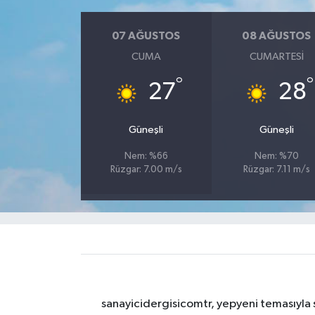
07 AĞUSTOS
08 AĞUSTOS
CUMA
CUMARTESI
°
°
27
28
Güneşli
Güneşli
Nem: %66
Nem: %70
Rüzgar: 7.00 m/s
Rüzgar: 7.11 m/s
sanayicidergisicomtr, yepyeni temasıyla s