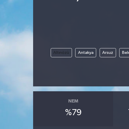
Altınözü
Antakya
Arsuz
Bel
NEM
%79