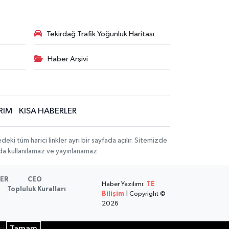
Tekirdağ Trafik Yoğunluk Haritası
Haber Arşivi
RIM
KISA HABERLER
 tüm harici linkler ayrı bir sayfada açılır. Sitemizde
mda kullanılamaz ve yayınlanamaz
LER
CEO
Haber Yazılımı:
TE
Topluluk Kuralları
Bilişim
| Copyright ©
2026
si
Tamam