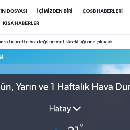
IN DOSYASI
İÇİMİZDEN BİRİ
ÇOSB HABERLERİ
KISA HABERLER
ra ticarette hız değil hizmet sürekliliği öne çıkacak
u
ün, Yarın ve 1 Haftalık Hava D
Hatay
°