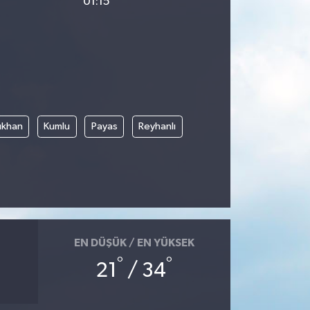
01:15
rıkhan
Kumlu
Payas
Reyhanlı
EN DÜŞÜK / EN YÜKSEK
°
°
21
/ 34