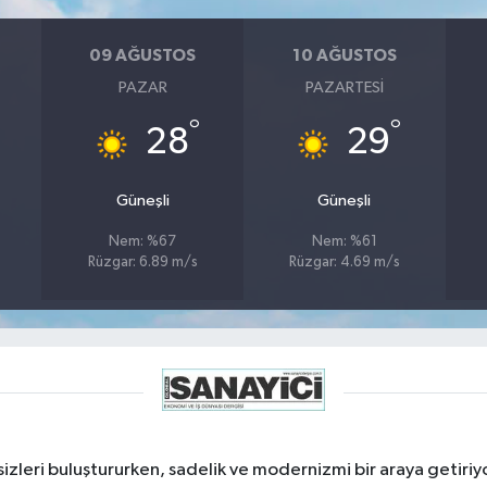
09 AĞUSTOS
10 AĞUSTOS
PAZAR
PAZARTESI
°
°
28
29
Güneşli
Güneşli
Nem: %67
Nem: %61
Rüzgar: 6.89 m/s
Rüzgar: 4.69 m/s
izleri buluştururken, sadelik ve modernizmi bir araya getiriyo