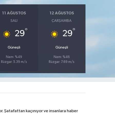
11 AĞUSTOS
12 AĞUSTOS
SALI
ÇARŞAMBA
°
°
29
29
Güneşli
Güneşli
Nem: %49
Nem: %46
Rüzgar: 5.39 m/s
Rüzgar: 7.69 m/s
r. Şatafattan kaçınıyor ve insanlara haber