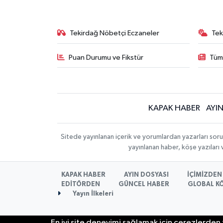
Tekirdağ Nöbetçi Eczaneler
Tek
Puan Durumu ve Fikstür
Tüm
KAPAK HABER
AYI
Sitede yayınlanan içerik ve yorumlardan yazarları sor
yayınlanan haber, köşe yazıları
KAPAK HABER
AYIN DOSYASI
İÇİMİZDEN 
EDİTÖRDEN
GÜNCEL HABER
GLOBAL K
Yayın İlkeleri
En iyi site deneyimi sağlamak için çerezlerden f