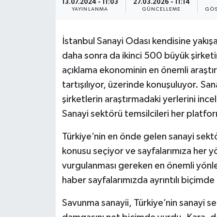
13.07.2024 - 11:03
27.03.2026 - 11:14
YAYINLANMA
GÜNCELLEME
GÖS
İstanbul Sanayi Odası kendisine yakışan
daha sonra da ikinci 500 büyük şirketini
açıklama ekonominin en önemli araştırm
tartışılıyor, üzerinde konuşuluyor. Sa
şirketlerin araştırmadaki yerlerini incel
Sanayi sektörü temsilcileri her platfor
Türkiye’nin en önde gelen sanayi sektö
konusu seçiyor ve sayfalarımıza her yö
vurgulanması gereken en önemli yönleri
haber sayfalarımızda ayrıntılı biçimde 
Savunma sanayii, Türkiye’nin sanayi sek