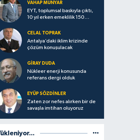
VAHAP MUNYAR
EYT, toplumsal baskıyla çıktı,
10 yıl erken emeklilik 150
milyar doları götürecek
CELAL TOPRAK
Antalya’daki iklim krizinde
çözüm konuşulacak
GİRAY DUDA
Nükleer enerji konusunda
referans dergi olduk
EYÜP SÖZDİNLER
Zaten zor nefes alırken bir de
savaşla imtihan oluyoruz
ükleniyor...