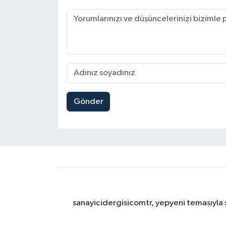
Gönder
sanayicidergisicomtr, yepyeni temasıyla s