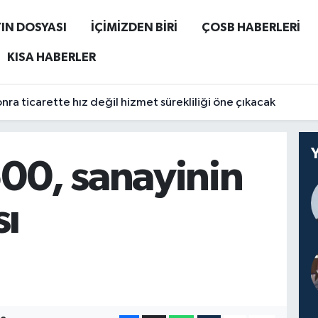
IN DOSYASI
İÇİMİZDEN BİRİ
ÇOSB HABERLERİ
KISA HABERLER
ra ticarette hız değil hizmet sürekliliği öne çıkacak
00, sanayinin
sı