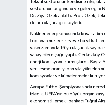
Tekstil sektörünün kendisine çıkış olar
sektörünün bugününü ve geleceğini Na
Dr. Ziya Özek anlattı. Prof. Özek, tekni
dolara ulaşacağını söyledi.
Nükleer enerji konusunda koşar adım ça
toplanan nükleer zirveye bu yıl katıl
yakın zamanda 16’ya ulaşacak sayıda nü
sanayicilere çağrı yaptı. Çerkezköy O
enerji komisyonu kurmuşlardı. Başta A
yerlileşme oranı yıldan yıla yükselen nü
komisyonlar ve kümelenmeler kuruyorl
Avrupa Futbol Şampiyonasında nerede
izledik. UEFA’nın bu büyük organizasy
ekonomisti, emekli bankacı Tuğrul Akş