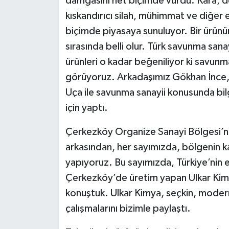
damgasını net biçimde vurdu. Kara, d
kıskandırıcı silah, mühimmat ve diğer 
biçimde piyasaya sunuluyor. Bir ürünün
sırasında belli olur. Türk savunma sana
ürünleri o kadar beğeniliyor ki savunma 
görüyoruz. Arkadaşımız Gökhan İnce,
Uça ile savunma sanayii konusunda bilgi
için yaptı.
Çerkezköy Organize Sanayi Bölgesi’nin 
arkasından, her sayımızda, bölgenin katı
yapıyoruz. Bu sayımızda, Türkiye’nin e
Çerkezköy’de üretim yapan Ulkar Kim
konuştuk. Ulkar Kimya, seçkin, modern
çalışmalarını bizimle paylaştı.