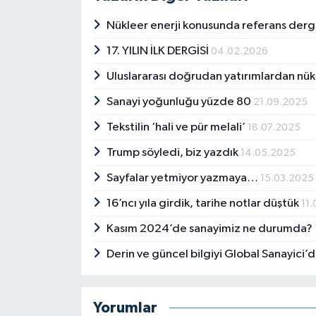
Nükleer enerji konusunda referans derg
17. YILIN İLK DERGİSİ
04.02.2026
Uluslararası doğrudan yatırımlardan nük
Sanayi yoğunluğu yüzde 80
21.09.2025
Tekstilin ‘hali ve pür melali’
18.07.2025
Trump söyledi, biz yazdık
14.05.2025
Sayfalar yetmiyor yazmaya…
15.03.2025
16’ncı yıla girdik, tarihe notlar düştük
11
Kasım 2024’de sanayimiz ne durumda?
Derin ve güncel bilgiyi Global Sanayici’d
Yorumlar