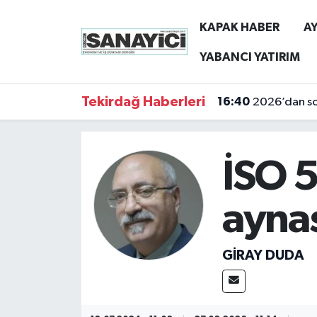
KAPAK HABER
AY
Tekirdağ Nöbetçi Eczaneler
YABANCI YATIRIM
Tekirdağ Hava Durumu
Tekirdağ Haberleri
16:40
2026’dan son
Tekirdağ Namaz Vakitleri
Tekirdağ Trafik Yoğunluk Haritası
İSO 5
Süper Lig Puan Durumu ve Fikstür
ayna
Tüm Manşetler
GİRAY DUDA
Son Dakika Haberleri
Haber Arşivi