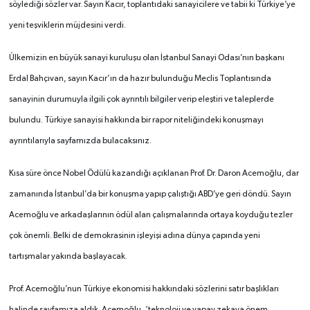
söylediği sözler var. Sayın Kacır, toplantıdaki sanayicilere ve tabii ki Türkiye’ye
yeni teşviklerin müjdesini verdi.
Ülkemizin en büyük sanayi kuruluşu olan İstanbul Sanayi Odası’nın başkanı
Erdal Bahçıvan, sayın Kacır’ın da hazır bulunduğu Meclis Toplantısında
sanayinin durumuyla ilgili çok ayrıntılı bilgiler verip eleştiri ve taleplerde
bulundu. Türkiye sanayisi hakkında bir rapor niteliğindeki konuşmayı
ayrıntılarıyla sayfamızda bulacaksınız.
Kısa süre önce Nobel Ödülü kazandığı açıklanan Prof. Dr. Daron Acemoğlu, dar
zamanında İstanbul’da bir konuşma yapıp çalıştığı ABD’ye geri döndü. Sayın
Acemoğlu ve arkadaşlarının ödül alan çalışmalarında ortaya koyduğu tezler
çok önemli. Belki de demokrasinin işleyişi adına dünya çapında yeni
tartışmalar yakında başlayacak.
Prof. Acemoğlu’nun Türkiye ekonomisi hakkındaki sözlerini satır başlıkları