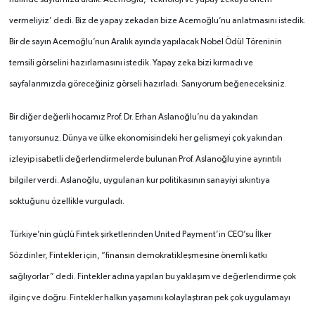
halinde sayfamıza aldık. Acemoğlu, ‘teknoloji ve yapay zekaya önem
vermeliyiz’ dedi. Biz de yapay zekadan bize Acemoğlu’nu anlatmasını istedik.
Bir de sayın Acemoğlu’nun Aralık ayında yapılacak Nobel Ödül Töreninin
temsili görselini hazırlamasını istedik. Yapay zeka bizi kırmadı ve
sayfalarımızda göreceğiniz görseli hazırladı. Sanıyorum beğeneceksiniz.
Bir diğer değerli hocamız Prof. Dr. Erhan Aslanoğlu’nu da yakından
tanıyorsunuz. Dünya ve ülke ekonomisindeki her gelişmeyi çok yakından
izleyip isabetli değerlendirmelerde bulunan Prof. Aslanoğlu yine ayrıntılı
bilgiler verdi. Aslanoğlu, uygulanan kur politikasının sanayiyi sıkıntıya
soktuğunu özellikle vurguladı.
Türkiye’nin güçlü Fintek şirketlerinden United Payment’in CEO’su İlker
Sözdinler, Fintekler için, “finansın demokratikleşmesine önemli katkı
sağlıyorlar” dedi. Fintekler adına yapılan bu yaklaşım ve değerlendirme çok
ilginç ve doğru. Fintekler halkın yaşamını kolaylaştıran pek çok uygulamayı