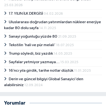
25.03.2026
17. YILIN İLK DERGİSİ
04.02.2026
Uluslararası doğrudan yatırımlardan nükleer enerjiye
kadar 80 dolu sayfa
14.11.2025
Sanayi yoğunluğu yüzde 80
21.09.2025
Tekstilin ‘hali ve pür melali’
18.07.2025
Trump söyledi, biz yazdık
14.05.2025
Sayfalar yetmiyor yazmaya…
15.03.2025
16’ncı yıla girdik, tarihe notlar düştük
11.01.2025
Derin ve güncel bilgiyi Global Sanayici’den
alabilirsiniz
12.09.2024
Yorumlar