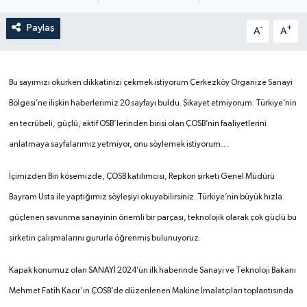
Paylaş
-
+
A
A
Bu sayımızı okurken dikkatinizi çekmek istiyorum Çerkezköy Organize Sanayi
Bölgesi’ne ilişkin haberlerimiz 20 sayfayı buldu. Şikayet etmiyorum. Türkiye’nin
en tecrübeli, güçlü, aktif OSB’lerinden birisi olan ÇOSB’nin faaliyetlerini
anlatmaya sayfalarımız yetmiyor, onu söylemek istiyorum…
İçimizden Biri köşemizde, ÇOSB katılımcısı, Repkon şirketi Genel Müdürü
Bayram Usta ile yaptığımız söyleşiyi okuyabilirsiniz. Türkiye’nin büyük hızla
güçlenen savunma sanayinin önemli bir parçası, teknolojik olarak çok güçlü bu
şirketin çalışmalarını gururla öğrenmiş bulunuyoruz.
Kapak konumuz olan SANAYİ 2024’ün ilk haberinde Sanayi ve Teknoloji Bakanı
Mehmet Fatih Kacır’ın ÇOSB’de düzenlenen Makine İmalatçıları toplantısında