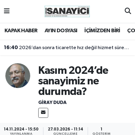
Tekirdağ Nöbetçi Eczaneler
KAPAK HABER
AYIN DOSYASI
İÇİMİZDEN BİRİ
ÇO
Tekirdağ Hava Durumu
16:40
2026’dan sonra ticarette hız değil hizmet sürekliliği öne çıkacak
Tekirdağ Namaz Vakitleri
Kasım 2024’de
Tekirdağ Trafik Yoğunluk Haritası
sanayimiz ne
Süper Lig Puan Durumu ve Fikstür
durumda?
Tüm Manşetler
GİRAY DUDA
Son Dakika Haberleri
14.11.2024 - 15:50
27.03.2026 - 11:14
1
Haber Arşivi
YAYINLANMA
GÜNCELLEME
GÖSTERIM