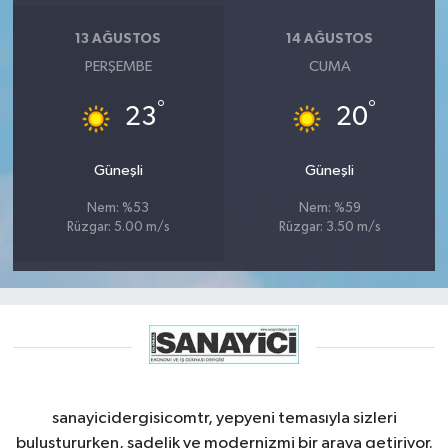
13 AĞUSTOS
14 AĞUSTOS
PERŞEMBE
CUMA
°
°
23
20
Güneşli
Güneşli
Nem: %53
Nem: %59
Rüzgar: 5.00 m/s
Rüzgar: 3.50 m/s
sanayicidergisicomtr, yepyeni temasıyla sizleri
buluştururken, sadelik ve modernizmi bir araya getiriyor.