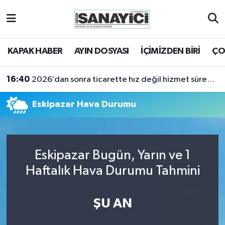
Tekirdağ Nöbetçi Eczaneler
KAPAK HABER
AYIN DOSYASI
İÇİMİZDEN BİRİ
ÇO
Tekirdağ Hava Durumu
16:40
2026’dan sonra ticarette hız değil hizmet sürekliliği öne çıkacak
Tekirdağ Namaz Vakitleri
Eskipazar Hava Durumu
Tekirdağ Trafik Yoğunluk Haritası
Süper Lig Puan Durumu ve Fikstür
Eskipazar Bugün, Yarın ve 1
Tüm Manşetler
Haftalık Hava Durumu Tahmini
Son Dakika Haberleri
ŞU AN
Haber Arşivi