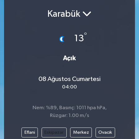
Karabük
°
13
Açık
08 Ağustos Cumartesi
04:00
Nem: %89, Basınç: 1011 hpa hPa,
Rüzgar: 1.00 m/s
Eflani
Eskipazar
Merkez
Ovacık