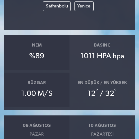
Safranbolu
Yenice
NEM
BASINÇ
%89
1011 HPA
hpa
RÜZGAR
EN DÜŞÜK / EN YÜKSEK
°
°
1.00 M/S
12
/ 32
09 AĞUSTOS
10 AĞUSTOS
PAZAR
PAZARTESI