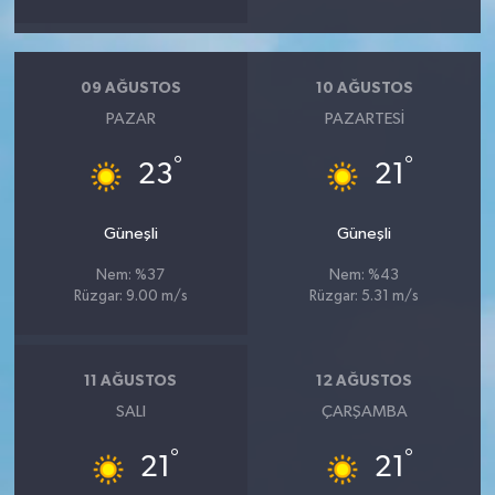
09 AĞUSTOS
10 AĞUSTOS
PAZAR
PAZARTESI
°
°
23
21
Güneşli
Güneşli
Nem: %37
Nem: %43
Rüzgar: 9.00 m/s
Rüzgar: 5.31 m/s
11 AĞUSTOS
12 AĞUSTOS
SALI
ÇARŞAMBA
°
°
21
21