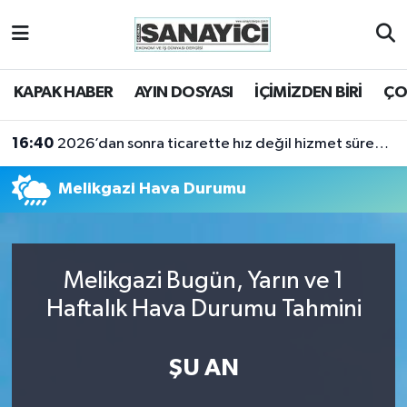
Tekirdağ Nöbetçi Eczaneler
KAPAK HABER
AYIN DOSYASI
İÇİMİZDEN BİRİ
ÇO
Tekirdağ Hava Durumu
16:40
2026’dan sonra ticarette hız değil hizmet sürekliliği öne çıkacak
Tekirdağ Namaz Vakitleri
Melikgazi Hava Durumu
Tekirdağ Trafik Yoğunluk Haritası
Süper Lig Puan Durumu ve Fikstür
Melikgazi Bugün, Yarın ve 1
Tüm Manşetler
Haftalık Hava Durumu Tahmini
Son Dakika Haberleri
ŞU AN
Haber Arşivi