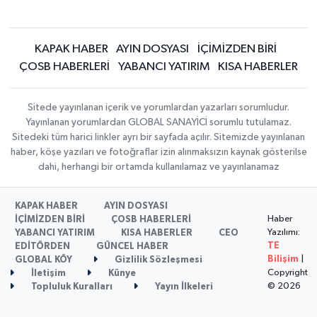
KAPAK HABER
AYIN DOSYASI
İÇİMİZDEN BİRİ
ÇOSB HABERLERİ
YABANCI YATIRIM
KISA HABERLER
Sitede yayınlanan içerik ve yorumlardan yazarları sorumludur.
Yayınlanan yorumlardan GLOBAL SANAYİCİ sorumlu tutulamaz.
Sitedeki tüm harici linkler ayrı bir sayfada açılır. Sitemizde yayınlanan
haber, köşe yazıları ve fotoğraflar izin alınmaksızın kaynak gösterilse
dahi, herhangi bir ortamda kullanılamaz ve yayınlanamaz
KAPAK HABER
AYIN DOSYASI
Haber
İÇİMİZDEN BİRİ
ÇOSB HABERLERİ
Yazılımı:
YABANCI YATIRIM
KISA HABERLER
CEO
TE
EDİTÖRDEN
GÜNCEL HABER
Bilişim
|
GLOBAL KÖY
Gizlilik Sözleşmesi
Copyright
İletişim
Künye
© 2026
Topluluk Kuralları
Yayın İlkeleri