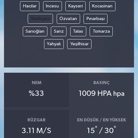
Hacılar
İncesu
Kayseri
Kocasinan
Melikgazi
Özvatan
Pınarbaşı
Sarıoğlan
Sarız
Talas
Tomarza
Yahyalı
Yeşilhisar
NEM
BASINÇ
%33
1009 HPA
hpa
RÜZGAR
EN DÜŞÜK / EN YÜKSEK
°
°
3.11 M/S
15
/ 30