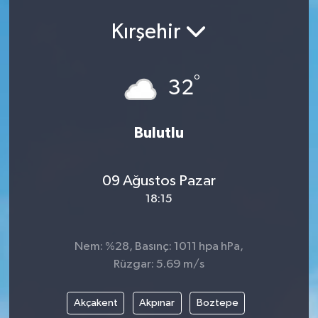
Kırşehir
°
32
Bulutlu
09 Ağustos Pazar
18:15
Nem: %28, Basınç: 1011 hpa hPa,
Rüzgar: 5.69 m/s
Akçakent
Akpınar
Boztepe