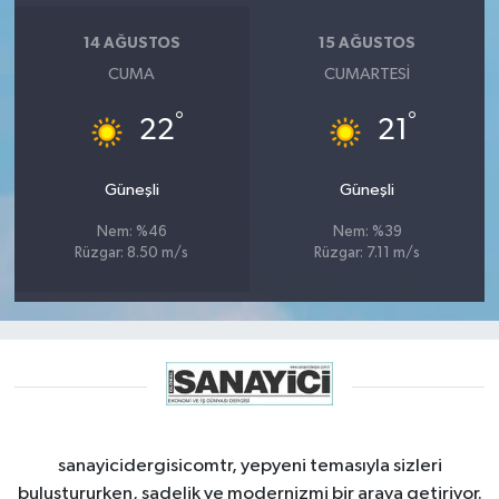
14 AĞUSTOS
15 AĞUSTOS
CUMA
CUMARTESI
°
°
22
21
Güneşli
Güneşli
Nem: %46
Nem: %39
Rüzgar: 8.50 m/s
Rüzgar: 7.11 m/s
sanayicidergisicomtr, yepyeni temasıyla sizleri
buluştururken, sadelik ve modernizmi bir araya getiriyor.