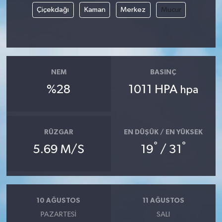
Çiçekdağı
Kaman
Merkez
Mucur
NEM
BASINÇ
%28
1011 HPA
hpa
RÜZGAR
EN DÜŞÜK / EN YÜKSEK
°
°
5.69 M/S
19
/ 31
10 AĞUSTOS
11 AĞUSTOS
PAZARTESI
SALI