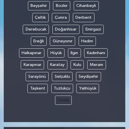
Beyşehir
Bozkır
Cihanbeyli
Çeltik
Çumra
Derbent
Derebucak
Doğanhisar
Emirgazi
Ereğli
Güneysınır
Hadim
Halkapınar
Hüyük
Ilgın
Kadınhanı
Karapınar
Karatay
Kulu
Meram
Sarayönü
Selçuklu
Seydişehir
Taşkent
Tuzlukçu
Yalıhüyük
Yunak