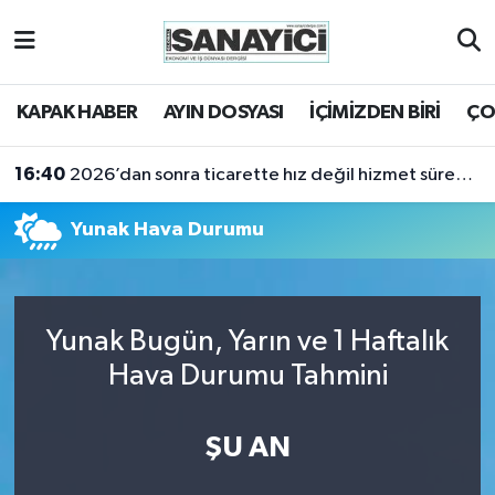
Tekirdağ Nöbetçi Eczaneler
KAPAK HABER
AYIN DOSYASI
İÇİMİZDEN BİRİ
ÇO
Tekirdağ Hava Durumu
16:40
2026’dan sonra ticarette hız değil hizmet sürekliliği öne çıkacak
Tekirdağ Namaz Vakitleri
Yunak Hava Durumu
Tekirdağ Trafik Yoğunluk Haritası
Süper Lig Puan Durumu ve Fikstür
Yunak Bugün, Yarın ve 1 Haftalık
Tüm Manşetler
Hava Durumu Tahmini
Son Dakika Haberleri
ŞU AN
Haber Arşivi