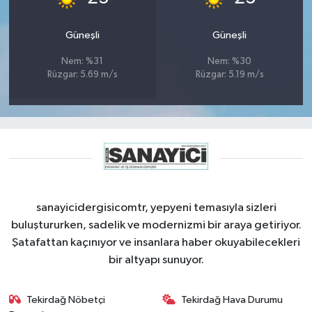
Güneşli
Güneşli
Nem: %31
Nem: %30
Rüzgar: 5.69 m/s
Rüzgar: 5.19 m/s
sanayicidergisicomtr, yepyeni temasıyla sizleri
buluştururken, sadelik ve modernizmi bir araya getiriyor.
Şatafattan kaçınıyor ve insanlara haber okuyabilecekleri
bir altyapı sunuyor.
Tekirdağ Nöbetçi
Tekirdağ Hava Durumu