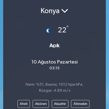
Konya
°
22
Açık
10 Ağustos Pazartesi
03:15
Nem: %51, Basınç: 1012 hpa hPa,
Rüzgar: 4.89 m/s
Ahırlı
Akören
Akşehir
Altınekin