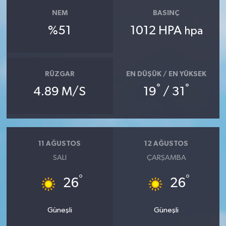
NEM
BASINÇ
%51
1012 HPA
hpa
RÜZGAR
EN DÜŞÜK / EN YÜKSEK
°
°
4.89 M/S
19
/ 31
11 AĞUSTOS
12 AĞUSTOS
SALI
ÇARŞAMBA
°
°
26
26
Güneşli
Güneşli