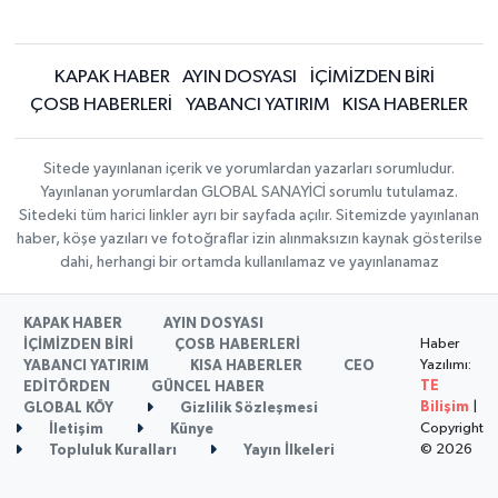
KAPAK HABER
AYIN DOSYASI
İÇİMİZDEN BİRİ
ÇOSB HABERLERİ
YABANCI YATIRIM
KISA HABERLER
Sitede yayınlanan içerik ve yorumlardan yazarları sorumludur.
Yayınlanan yorumlardan GLOBAL SANAYİCİ sorumlu tutulamaz.
Sitedeki tüm harici linkler ayrı bir sayfada açılır. Sitemizde yayınlanan
haber, köşe yazıları ve fotoğraflar izin alınmaksızın kaynak gösterilse
dahi, herhangi bir ortamda kullanılamaz ve yayınlanamaz
KAPAK HABER
AYIN DOSYASI
Haber
İÇİMİZDEN BİRİ
ÇOSB HABERLERİ
Yazılımı:
YABANCI YATIRIM
KISA HABERLER
CEO
TE
EDİTÖRDEN
GÜNCEL HABER
Bilişim
|
GLOBAL KÖY
Gizlilik Sözleşmesi
Copyright
İletişim
Künye
© 2026
Topluluk Kuralları
Yayın İlkeleri