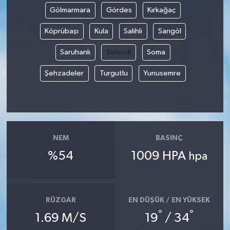
Gölmarmara
Gördes
Kırkağaç
Köprübaşı
Kula
Salihli
Sarıgöl
Saruhanlı
Selendi
Soma
Şehzadeler
Turgutlu
Yunusemre
NEM
BASINÇ
%54
1009 HPA
hpa
RÜZGAR
EN DÜŞÜK / EN YÜKSEK
°
°
1.69 M/S
19
/ 34