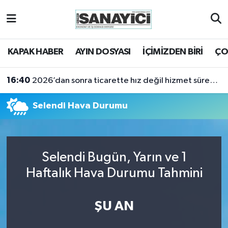
Tekirdağ Nöbetçi Eczaneler
KAPAK HABER
AYIN DOSYASI
İÇİMİZDEN BİRİ
ÇO
Tekirdağ Hava Durumu
16:40
2026’dan sonra ticarette hız değil hizmet sürekliliği öne çıkacak
Tekirdağ Namaz Vakitleri
Selendi Hava Durumu
Tekirdağ Trafik Yoğunluk Haritası
Süper Lig Puan Durumu ve Fikstür
Selendi Bugün, Yarın ve 1
Tüm Manşetler
Haftalık Hava Durumu Tahmini
Son Dakika Haberleri
ŞU AN
Haber Arşivi