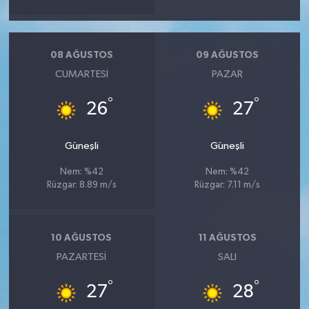
08 AĞUSTOS
09 AĞUSTOS
CUMARTESI
PAZAR
°
°
26
27
Güneşli
Güneşli
Nem: %42
Nem: %42
Rüzgar: 8.89 m/s
Rüzgar: 7.11 m/s
10 AĞUSTOS
11 AĞUSTOS
PAZARTESI
SALI
°
°
27
28