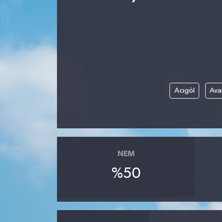
Acıgöl
Ava
NEM
%50