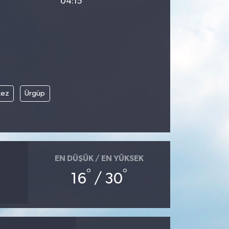
04:15
kez
Ürgüp
EN DÜŞÜK / EN YÜKSEK
°
°
16
/ 30