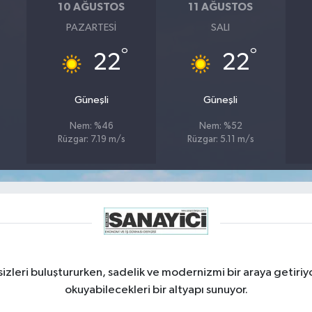
10 AĞUSTOS
11 AĞUSTOS
PAZARTESI
SALI
°
°
22
22
Güneşli
Güneşli
Nem: %46
Nem: %52
Rüzgar: 7.19 m/s
Rüzgar: 5.11 m/s
izleri buluştururken, sadelik ve modernizmi bir araya getiriyo
okuyabilecekleri bir altyapı sunuyor.