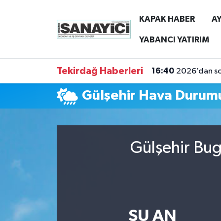
KAPAK HABER
AY
Tekirdağ Nöbetçi Eczaneler
YABANCI YATIRIM
Tekirdağ Hava Durumu
Tekirdağ Haberleri
16:40
2026’dan son
Tekirdağ Namaz Vakitleri
Gülşehir Hava Durum
Tekirdağ Trafik Yoğunluk Haritası
Süper Lig Puan Durumu ve Fikstür
Gülşehir Bug
Tüm Manşetler
Son Dakika Haberleri
ŞU AN
Haber Arşivi