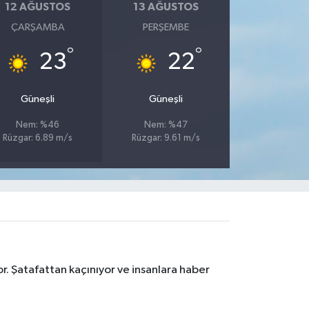
12 AĞUSTOS
13 AĞUSTOS
ÇARŞAMBA
PERŞEMBE
°
°
23
22
Güneşli
Güneşli
Nem: %46
Nem: %47
Rüzgar: 6.89 m/s
Rüzgar: 9.61 m/s
r. Şatafattan kaçınıyor ve insanlara haber