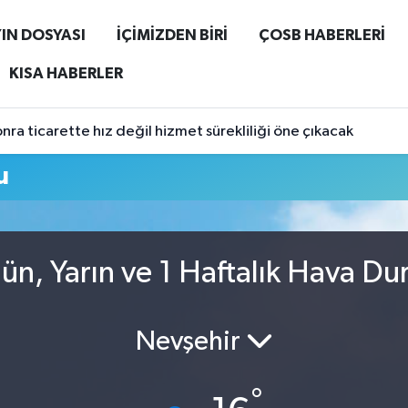
IN DOSYASI
İÇİMİZDEN BİRİ
ÇOSB HABERLERİ
KISA HABERLER
ra ticarette hız değil hizmet sürekliliği öne çıkacak
u
ün, Yarın ve 1 Haftalık Hava D
Nevşehir
°