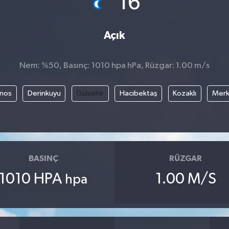
16
Açık
Nem: %50, Basınç: 1010 hpa hPa, Rüzgar: 1.00 m/s
nos
Derinkuyu
Gülşehir
Hacıbektaş
Kozaklı
Mer
BASINÇ
RÜZGAR
1010 HPA
1.00 M/S
hpa