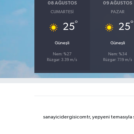
08 AĞUSTOS
09 AĞUSTOS
CUMARTESI
PAZAR
°
°
25
25
Güneşli
Güneşli
Nem: %27
Nem: %34
Rüzgar: 3.39 m/s
Rüzgar: 7.19 m/s
sanayicidergisicomtr, yepyeni temasıyla s