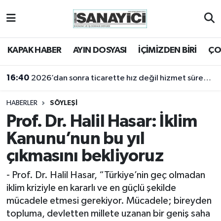
Tekirdağ Nöbetçi Eczaneler
KAPAK HABER
AYIN DOSYASI
İÇİMİZDEN BİRİ
ÇO
Tekirdağ Hava Durumu
16:18
2025 yılı sanayi açısından bir kayıp yıldı
Tekirdağ Namaz Vakitleri
HABERLER
SÖYLEŞİ
Tekirdağ Trafik Yoğunluk Haritası
Prof. Dr. Halil Hasar: İklim
Kanunu’nun bu yıl
Süper Lig Puan Durumu ve Fikstür
çıkmasını bekliyoruz
Tüm Manşetler
​​​​​​​- Prof. Dr. Halil Hasar, “Türkiye’nin geç olmadan
iklim kriziyle en kararlı ve en güçlü şekilde
Son Dakika Haberleri
mücadele etmesi gerekiyor. Mücadele; bireyden
topluma, devletten millete uzanan bir geniş saha
Haber Arşivi