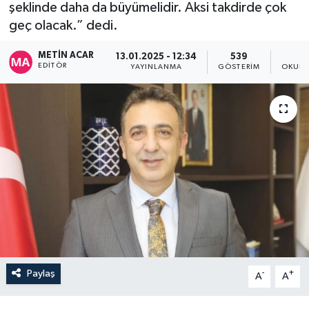
şeklinde daha da büyümelidir. Aksi takdirde çok
geç olacak.” dedi.
METIN ACAR
13.01.2025 - 12:34
539
2
EDITÖR
YAYINLANMA
GÖSTERIM
OKUNM
Paylaş
-
+
A
A