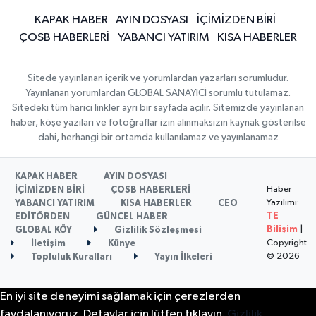
KAPAK HABER
AYIN DOSYASI
İÇİMİZDEN BİRİ
ÇOSB HABERLERİ
YABANCI YATIRIM
KISA HABERLER
Sitede yayınlanan içerik ve yorumlardan yazarları sorumludur.
Yayınlanan yorumlardan GLOBAL SANAYİCİ sorumlu tutulamaz.
Sitedeki tüm harici linkler ayrı bir sayfada açılır. Sitemizde yayınlanan
haber, köşe yazıları ve fotoğraflar izin alınmaksızın kaynak gösterilse
dahi, herhangi bir ortamda kullanılamaz ve yayınlanamaz
KAPAK HABER
AYIN DOSYASI
Haber
İÇİMİZDEN BİRİ
ÇOSB HABERLERİ
Yazılımı:
YABANCI YATIRIM
KISA HABERLER
CEO
TE
EDİTÖRDEN
GÜNCEL HABER
Bilişim
|
GLOBAL KÖY
Gizlilik Sözleşmesi
Copyright
İletişim
Künye
© 2026
Topluluk Kuralları
Yayın İlkeleri
En iyi site deneyimi sağlamak için çerezlerden
faydalanıyoruz. Detaylar için lütfen tıklayın.
Gizlilik