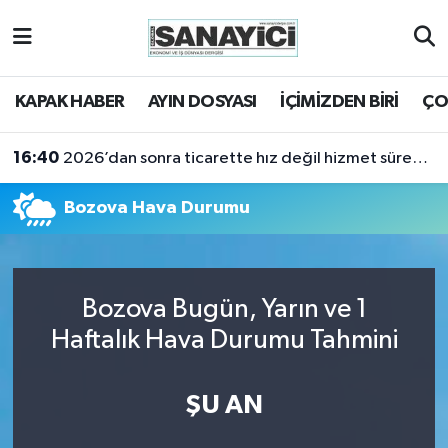
Tekirdağ Nöbetçi Eczaneler
KAPAK HABER
AYIN DOSYASI
İÇİMİZDEN BİRİ
ÇO
Tekirdağ Hava Durumu
16:40
2026’dan sonra ticarette hız değil hizmet sürekliliği öne çıkacak
Tekirdağ Namaz Vakitleri
Bozova Hava Durumu
Tekirdağ Trafik Yoğunluk Haritası
Süper Lig Puan Durumu ve Fikstür
Bozova Bugün, Yarın ve 1
Tüm Manşetler
Haftalık Hava Durumu Tahmini
Son Dakika Haberleri
ŞU AN
Haber Arşivi