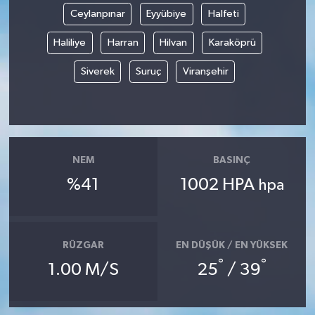
Ceylanpınar
Eyyübiye
Halfeti
Haliliye
Harran
Hilvan
Karaköprü
Siverek
Suruç
Viranşehir
NEM
BASINÇ
%41
1002 HPA
hpa
RÜZGAR
EN DÜŞÜK / EN YÜKSEK
°
°
1.00 M/S
25
/ 39