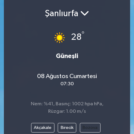
Şanlıurfa
°
28
Güneşli
08 Ağustos Cumartesi
07:30
Nem: %41, Basınç: 1002 hpa hPa,
Rüzgar: 1.00 m/s
Akçakale
Birecik
Bozova