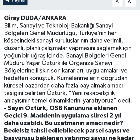
Paylaş
A
A
Giray DUDA/ANKARA
Bilim, Sanayi ve Teknoloji Bakanlığı Sanayi
Bölgeleri Genel Müdürlüğü, Türkiye’nin her
köşesindeki sanayi kuruluşlarının daha verimli,
düzenli, planlı çalışmalar yapmasını sağlamak için
yoğun bir uğraş içinde. Sanayi Bölgeleri Genel
Müdürü Yaşar Öztürk ile Organize Sanayi
Bölgelerine ilişkin son kararları, uygulamaları ve
hedefleri konuştuk. Kümelenmelerin doğrudan
küresel pazardan daha fazla pay almak amacı
taşığını belirten Öztürk, “Yeni rekabetçilik
anlayışının temel dinamiklerini yaratıyoruz” dedi.
- Sayın Öztürk, OSB Kanununa eklenen
Geçici 9. Maddenin uygulama süresi 2 yıl
daha uzatıldı. Bu uzatmanın amacı nedir?
Bedelsiz tahsil edilebilecek parsel sayısı ve
başvurusu beklenen yatırımcı sayısı ne kadar