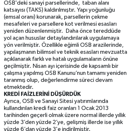
OSB'deki sanayi parsellerinde,
taban alanı
katsayısı (TAKS) kaldırılmıştır. Yapı yoğunluğu
(emsal oranı) korunarak, parsellerin çekme
mesafeleri ve parsellere kot verilmesi esasları
yeniden düzenlenmiştir.
Daha önce tereddüde
yol açan hususlar detaylandırılarak uygulamaya
yön verilmiştir. Özellikle eğimli OSB arazilerinde,
yapılaşmanın bilimsel ve teknik esasları mevzuatta
açıklanarak farklı ve hatalı uygulamaların önüne
geçilmiştir. Nisan ayı içerisinde de kapsamlı bir
çalışma yapılmış OSB Kanunu’nun tamamı yeniden
taranmış olup, değerlendirme süreci devam
etmektedir.
KREDİ FAİZLERİNİ DÜŞÜRDÜK
Ayrıca, OSB ve Sanayi Sitesi yatırımlarında
kullandırılan kredi faiz oranları 1 Ocak 2013
tarihinden geçerli olmak üzere normal illerde yıllık
yüzde 3’den yüzde 2’ye, gelişmiş illerde ise yıllık
yüzde 6’dan yüzde 3'e indirilmiştir.