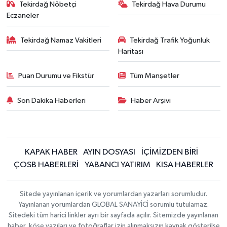
Tekirdağ Nöbetçi
Tekirdağ Hava Durumu
Eczaneler
Tekirdağ Namaz Vakitleri
Tekirdağ Trafik Yoğunluk
Haritası
Puan Durumu ve Fikstür
Tüm Manşetler
Son Dakika Haberleri
Haber Arşivi
KAPAK HABER
AYIN DOSYASI
İÇİMİZDEN BİRİ
ÇOSB HABERLERİ
YABANCI YATIRIM
KISA HABERLER
Sitede yayınlanan içerik ve yorumlardan yazarları sorumludur.
Yayınlanan yorumlardan GLOBAL SANAYİCİ sorumlu tutulamaz.
Sitedeki tüm harici linkler ayrı bir sayfada açılır. Sitemizde yayınlanan
haber, köşe yazıları ve fotoğraflar izin alınmaksızın kaynak gösterilse