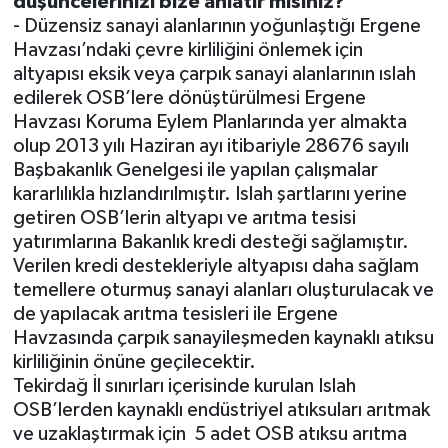
düşüncelerinizi bize anlatır mısınız?
- Düzensiz sanayi alanlarının yoğunlaştığı Ergene
Havzası’ndaki çevre kirliliğini önlemek için
altyapısı eksik veya çarpık sanayi alanlarının ıslah
edilerek OSB’lere dönüştürülmesi Ergene
Havzası Koruma Eylem Planlarında yer almakta
olup 2013 yılı Haziran ayı itibariyle 28676 sayılı
Başbakanlık Genelgesi ile yapılan çalışmalar
kararlılıkla hızlandırılmıştır. Islah şartlarını yerine
getiren OSB’lerin altyapı ve arıtma tesisi
yatırımlarına Bakanlık kredi desteği sağlamıştır.
Verilen kredi destekleriyle altyapısı daha sağlam
temellere oturmuş sanayi alanları oluşturulacak ve
de yapılacak arıtma tesisleri ile Ergene
Havzasında çarpık sanayileşmeden kaynaklı atıksu
kirliliğinin önüne geçilecektir.
Tekirdağ İl sınırları içerisinde kurulan Islah
OSB’lerden kaynaklı endüstriyel atıksuları arıtmak
ve uzaklaştırmak için
5 adet OSB atıksu arıtma