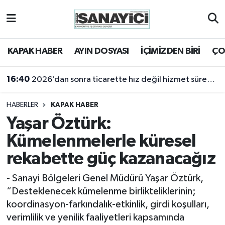
Tekirdağ Nöbetçi Eczaneler
KAPAK HABER
AYIN DOSYASI
İÇİMİZDEN BİRİ
ÇO
Tekirdağ Hava Durumu
16:40
2026’dan sonra ticarette hız değil hizmet sürekliliği öne çıkacak
Tekirdağ Namaz Vakitleri
16:18
2025 yılı sanayi açısından bir kayıp yıldı
HABERLER
KAPAK HABER
Tekirdağ Trafik Yoğunluk Haritası
Yaşar Öztürk:
Kümelenmelerle küresel
Süper Lig Puan Durumu ve Fikstür
rekabette güç kazanacağız
Tüm Manşetler
- Sanayi Bölgeleri Genel Müdürü Yaşar Öztürk,
“Desteklenecek kümelenme birlikteliklerinin;
Son Dakika Haberleri
koordinasyon-farkındalık-etkinlik, girdi koşulları,
verimlilik ve yenilik faaliyetleri kapsamında
Haber Arşivi