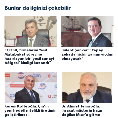
Bunlar da ilginizi çekebilir
“ÇOSB, firmalarını Yeşil
Bülent Şenver: “Yapay
Mutabakat sürecine
zekada hiçbir zaman vicdan
hazırlayan bir ‘yeşil sanayi
olmayacak”
bölgesi’ kimliği kazandı”
Kerem Köfteoğlu: Çin’in
Dr. Ahmet Temiroğlu:
yeni hedefi nitelikli üretimin
İhracat müşterin hazır
geliştirilmesi
değilse Mısır’a gitme