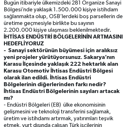
Bugün itibariyle ülkemizdeki 281 Organize Sanayi
Bölgesi’nde yaklaşık 1.500.000 kişiye istihdam
sağlanmakta olup, OSB’lerdeki boş parsellerin de
üretime geçmesiyle birlikte bu sayının
2.200.000 kişiye ulaşması beklenilmektedir.
İHTİSAS ENDÜSTRİ BÖLGELERİNİN ARTMASINI
HEDEFLİYORUZ
-
Sanayi sektörünün büyümesi için aralıksız
yeni projeler yürütüyorsunuz. Sakarya’nın
Karasu İlçesinde yaklaşık 222 hektarlık alan
Karasu Otomotiv İhtisas Endüstri Bölgesi
olarak ilan edildi. İhtisas Endüstri
Bölgelerinin diğerlerinden farkı nedir?
İhtisas Endüstri Bölgelerinin sayıları artacak
mı?
- Endüstri Bölgeleri (EB)
ülke ekonomisinin
gelişmesini ve teknoloji transferini sağlamak,
üretim ve istihdamı artırmak, yatırımları teşvik
etmek, yurt dışında çalışan Türk işçilerinin